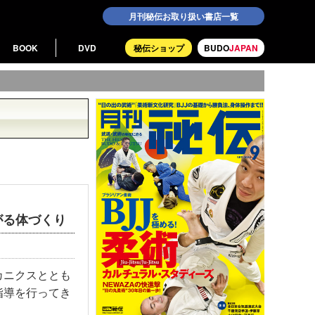
月刊秘伝お取り扱い書店一覧
BOOK
DVD
秘伝ショップ
BUDO
JAPAN
がる体づくり
カニクスととも
指導を行ってき