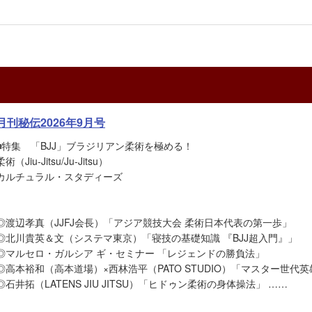
月刊秘伝2026年9月号
■特集 「BJJ」ブラジリアン柔術を極める！
柔術（Jiu-Jitsu/Ju-Jitsu）
カルチュラル・スタディーズ
◎渡辺孝真（JJFJ会長）「アジア競技大会 柔術日本代表の第一歩」
◎北川貴英＆文（システマ東京）「寝技の基礎知識 『BJJ超入門』」
◎マルセロ・ガルシア ギ・セミナー 「レジェンドの勝負法」
◎高本裕和（高本道場）×西林浩平（PATO STUDIO）「マスター世代
◎石井拓（LATENS JIU JITSU）「ヒドゥン柔術の身体操法」 ……