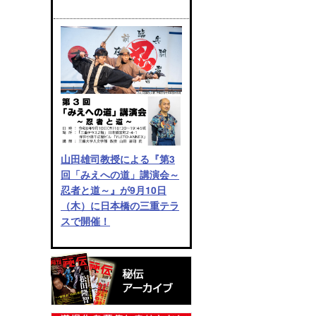
山田雄司教授による『第3
回「みえへの道」講演会～
忍者と道～』が9月10日
（木）に日本橋の三重テラ
スで開催！