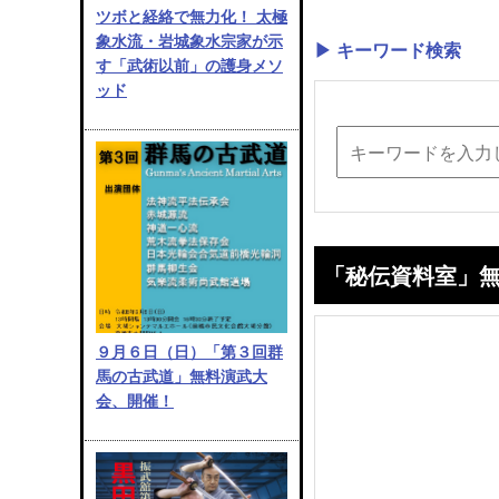
ツボと経絡で無力化！ 太極
象水流・岩城象水宗家が示
▶ キーワード検索
す「武術以前」の護身メソ
ッド
「秘伝資料室」
９月６日（日）「第３回群
馬の古武道」無料演武大
会、開催！