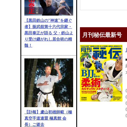
【黒田鉄山の“神速”を継ぐ
者】振武舘第十六代宗家・
黒田泰正が語る 父・鉄山よ
月刊秘伝最新号
り受け継がれし居合術の精
髄！
【訃報】盧山初雄師範（極
真空手道連盟 極真館 会
長）ご逝去