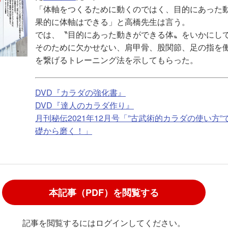
「体軸をつくるために動くのではく、目的にあった
果的に体軸はできる」と高橋先生は言う。
では、〝目的にあった動きができる体〟をいかにし
そのために欠かせない、肩甲骨、股関節、足の指を
を繋げるトレーニング法を示してもらった。
DVD『カラダの強化書』
DVD『達人のカラダ作り』
月刊秘伝2021年12月号「”古武術的カラダの使い方
礎から磨く！」
本記事（PDF）を閲覧する
記事を閲覧するにはログインしてください。