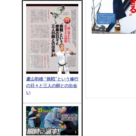
盧山初雄 “挑戦”という修行
の日々と三人の師との出会
い