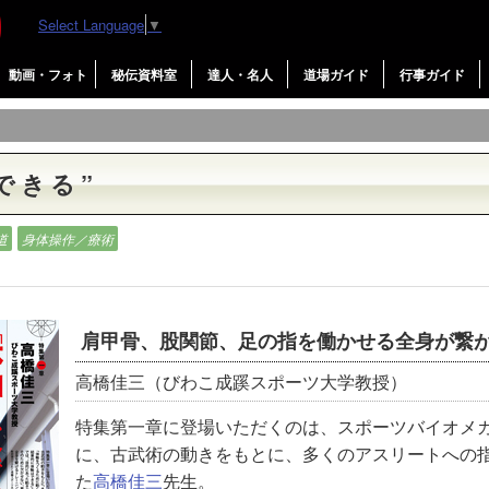
Select Language
▼
動画・フォト
秘伝資料室
達人・名人
道場ガイド
行事ガイド
できる”
道
身体操作／療術
肩甲骨、股関節、足の指を働かせる全身が繋
高橋佳三（びわこ成蹊スポーツ大学教授）
特集第一章に登場いただくのは、スポーツバイオメ
に、古武術の動きをもとに、多くのアスリートへの
た
高橋佳三
先生。