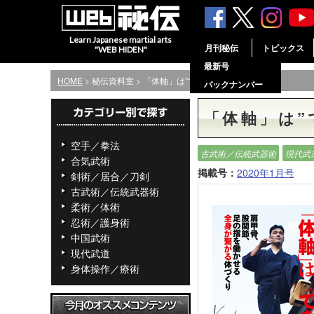
Learn Japanese martial arts
月刊秘伝
トピックス
"WEB HIDEN"
最新号
HOME
> 秘伝資料室 > 「体軸」は”できる”
バックナンバー
「体軸」は”
空手／拳法
古武術／伝統武器術
現代武
合気武術
掲載号：
2020年1月号
剣術／居合／刀剣
古武術／伝統武器術
柔術／体術
忍術／護身術
中国武術
現代武道
身体操作／療術