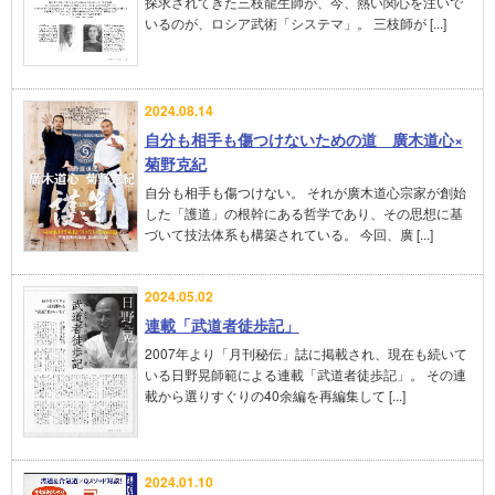
探求されてきた三枝龍生師が、今、熱い関心を注いで
いるのが、ロシア武術「システマ」。 三枝師が [...]
2024.08.14
自分も相手も傷つけないための道 廣木道心×
菊野克紀
自分も相手も傷つけない。 それが廣木道心宗家が創始
した「護道」の根幹にある哲学であり、その思想に基
づいて技法体系も構築されている。 今回、廣 [...]
2024.05.02
連載「武道者徒歩記」
2007年より「月刊秘伝」誌に掲載され、現在も続いて
いる日野晃師範による連載「武道者徒歩記」。 その連
載から選りすぐりの40余編を再編集して [...]
2024.01.10