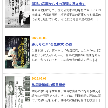
開祖の言葉から技の真理を導き出す
合気道七段にして、歴史研究家の顔を持つ飯田イチロ
オ師は、合気道開祖・植芝盛平翁の言葉を今も徹底的
に研究し続けている。 そこにこそ合気道の技の [...]
2022.08.08
終わりなき“合気探求”の道
生涯を通じて、直向きに〝合気探究〟に生きた佐川幸
義という武人がいた──。 合気の無限の可能性を知ら
しめ、去っていった、この未曾有の達人の示し [...]
2022.05.06
鳥居隆篤師の極意相伝
武術の修行を志す場合、適当な流派の門を叩き教えを
請うのが普通である。そこでは、門派独特の理論に基
づいて修行が行われ、独特の武術的な身体と技法 [...]