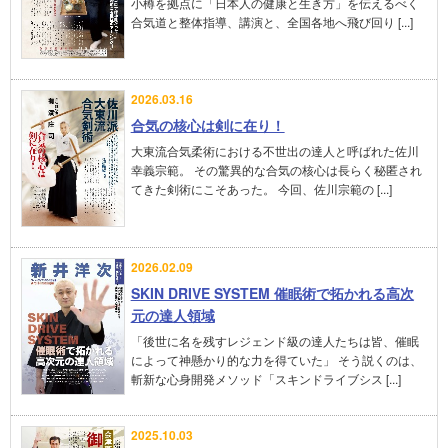
小樽を拠点に「日本人の健康と生き方」を伝えるべく
合気道と整体指導、講演と、全国各地へ飛び回り [...]
2026.03.16
合気の核心は剣に在り！
大東流合気柔術における不世出の達人と呼ばれた佐川
幸義宗範。 その驚異的な合気の核心は長らく秘匿され
てきた剣術にこそあった。 今回、佐川宗範の [...]
2026.02.09
SKIN DRIVE SYSTEM 催眠術で拓かれる高次
元の達人領域
「後世に名を残すレジェンド級の達人たちは皆、催眠
によって神懸かり的な力を得ていた」 そう説くのは、
斬新な心身開発メソッド「スキンドライブシス [...]
2025.10.03