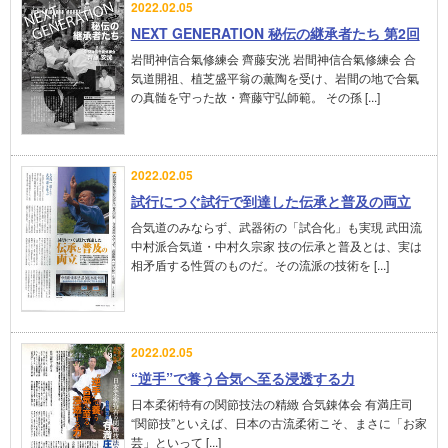
2022.02.05
NEXT GENERATION 秘伝の継承者たち 第2回
岩間神信合氣修練会 齊藤安洸 岩間神信合氣修練会 合
気道開祖、植芝盛平翁の薫陶を受け、岩間の地で合氣
の真髄を守った故・齊藤守弘師範。 その孫 [...]
2022.02.05
試行につぐ試行で到達した伝承と普及の両立
合気道のみならず、武器術の「試合化」も実現 武田流
中村派合気道・中村久宗家 技の伝承と普及とは、実は
相矛盾する性質のものだ。その流派の技術を [...]
2022.02.05
“逆手”で養う合気へ至る浸透する力
日本柔術特有の関節技法の精緻 合気錬体会 有満庄司
“関節技”といえば、日本の古流柔術こそ、まさに「お家
芸」といって [...]