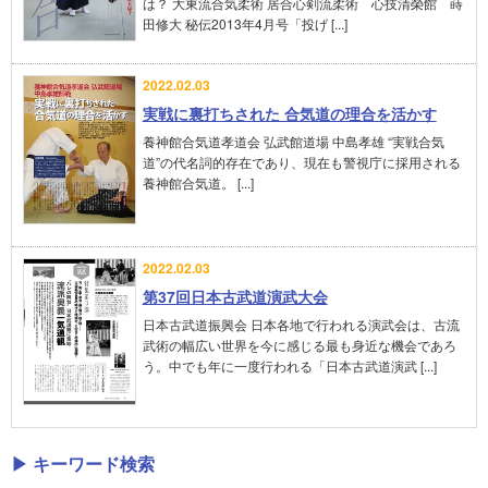
は？ 大東流合気柔術 居合心剣流柔術 心技清榮館 蒔
田修大 秘伝2013年4月号「投げ [...]
2022.02.03
実戦に裏打ちされた 合気道の理合を活かす
養神館合気道孝道会 弘武館道場 中島孝雄 “実戦合気
道”の代名詞的存在であり、現在も警視庁に採用される
養神館合気道。 [...]
2022.02.03
第37回日本古武道演武大会
日本古武道振興会 日本各地で行われる演武会は、古流
武術の幅広い世界を今に感じる最も身近な機会であろ
う。中でも年に一度行われる「日本古武道演武 [...]
▶ キーワード検索