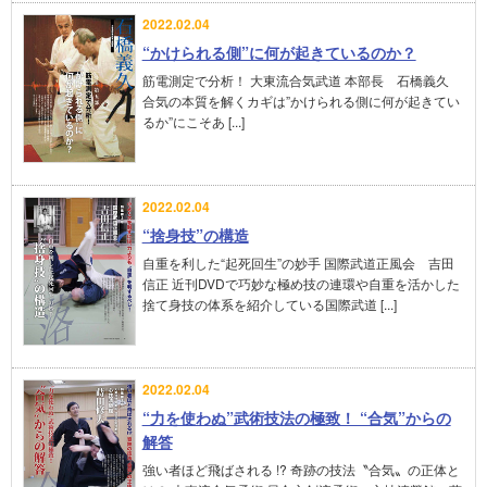
2022.02.04
“かけられる側”に何が起きているのか？
筋電測定で分析！ 大東流合気武道 本部長 石橋義久
合気の本質を解くカギは”かけられる側に何が起きてい
るか”にこそあ [...]
2022.02.04
“捨身技”の構造
自重を利した“起死回生”の妙手 国際武道正風会 吉田
信正 近刊DVDで巧妙な極め技の連環や自重を活かした
捨て身技の体系を紹介している国際武道 [...]
2022.02.04
“力を使わぬ”武術技法の極致！ “合気”からの
解答
強い者ほど飛ばされる !? 奇跡の技法〝合気〟の正体と