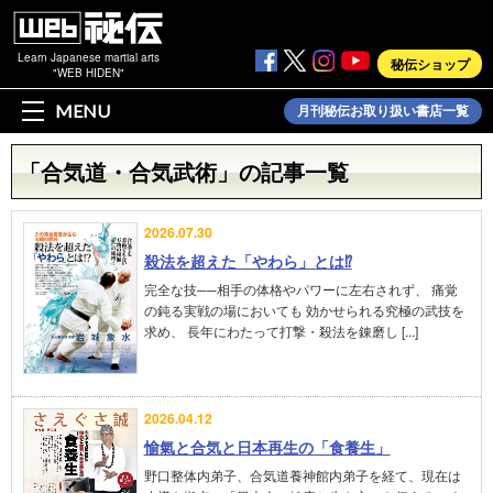
Learn Japanese martial arts
秘伝ショップ
"WEB HIDEN"
MENU
月刊秘伝お取り扱い書店一覧
「合気道・合気武術」の記事一覧
2026.07.30
殺法を超えた「やわら」とは⁉︎
完全な技──相手の体格やパワーに左右されず、 痛覚
の鈍る実戦の場においても 効かせられる究極の武技を
求め、 長年にわたって打撃・殺法を錬磨し [...]
2026.04.12
愉氣と合気と日本再生の「食養生」
野口整体内弟子、合気道養神館内弟子を経て、現在は