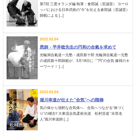
第7回 三度オランダ編 執筆：倉部誠（至誠堂） ヨーロ
ッパにおける日本武術の”今”を伝える倉部誠（至誠堂）
師範による [...]
2022.02.04
恩師・平井稔先生の円和の合氣を求めて
光輪洞合氣道一元塾・成田新十郎 光輪洞合氣道一元塾
の成田新十郎師範が、3月18日に『”円”の合気 修得のキ
ーワード！ [...]
2022.02.04
堀川幸道が伝えた”合気”への階梯
気の体から強靭な合気体へ 合気へつながる“体づく
り”の稽古!! 大東流合気柔術光道 松村浩道 “永世名
人”堀川幸道師 [...]