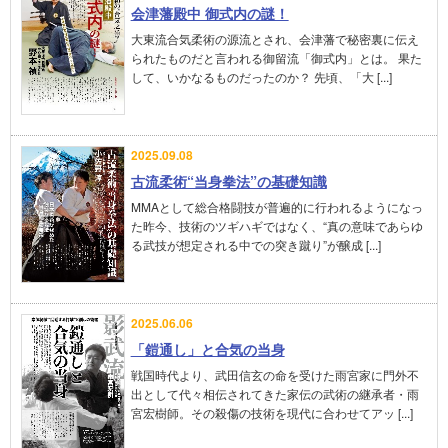
会津藩殿中 御式内の謎！
大東流合気柔術の源流とされ、会津藩で秘密裏に伝え
られたものだと言われる御留流「御式内」とは。 果た
して、いかなるものだったのか？ 先頃、「大 [...]
2025.09.08
古流柔術“当身拳法”の基礎知識
MMAとして総合格闘技が普遍的に行われるようになっ
た昨今、技術のツギハギではなく、“真の意味であらゆ
る武技が想定される中での突き蹴り”が醸成 [...]
2025.06.06
「鎧通し」と合気の当身
戦国時代より、武田信玄の命を受けた雨宮家に門外不
出として代々相伝されてきた家伝の武術の継承者・雨
宮宏樹師。その殺傷の技術を現代に合わせてアッ [...]