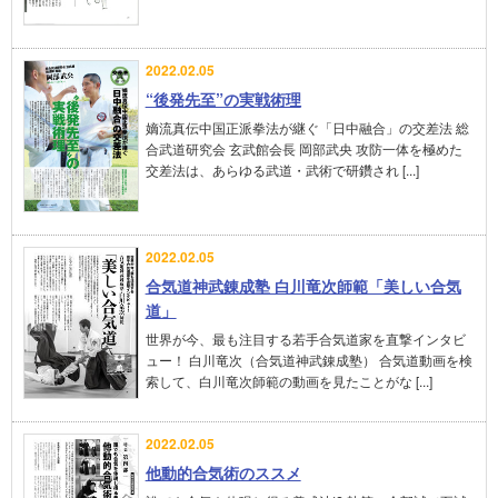
2022.02.05
“後発先至”の実戦術理
嫡流真伝中国正派拳法が継ぐ「日中融合」の交差法 総
合武道研究会 玄武館会長 岡部武央 攻防一体を極めた
交差法は、あらゆる武道・武術で研鑽され [...]
2022.02.05
合気道神武錬成塾 白川竜次師範「美しい合気
道」
世界が今、最も注目する若手合気道家を直撃インタビ
ュー！ 白川竜次（合気道神武錬成塾） 合気道動画を検
索して、白川竜次師範の動画を見たことがな [...]
2022.02.05
他動的合気術のススメ