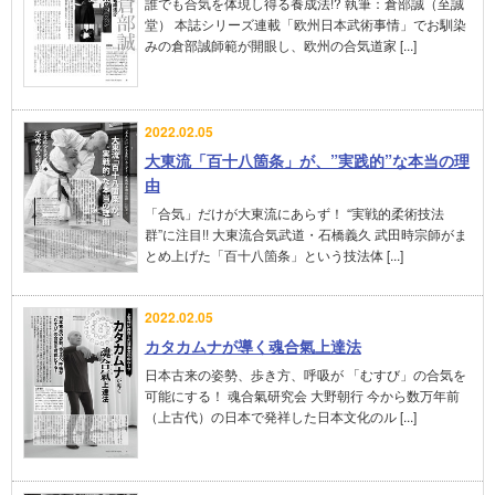
誰でも合気を体現し得る養成法!? 執筆：倉部誠（至誠
堂） 本誌シリーズ連載「欧州日本武術事情」でお馴染
みの倉部誠師範が開眼し、欧州の合気道家 [...]
2022.02.05
大東流「百十八箇条」が、”実践的”な本当の理
由
「合気」だけが大東流にあらず！ “実戦的柔術技法
群”に注目!! 大東流合気武道・石橋義久 武田時宗師がま
とめ上げた「百十八箇条」という技法体 [...]
2022.02.05
カタカムナが導く魂合氣上達法
日本古来の姿勢、歩き方、呼吸が 「むすび」の合気を
可能にする！ 魂合氣研究会 大野朝行 今から数万年前
（上古代）の日本で発祥した日本文化のル [...]