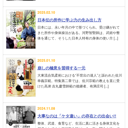
2025.02.10
日本伝の所作に学ぶ力の生み出し方
日本には、永い年月の中で形づくられ、受け継がれて
きた所作や身体操法がある。河野智聖師は、武術や整
体を通じて、そうした日本人特有の身体の使い方 [...]
2025.01.10
崩しの極意を習得する一元
大東流合気柔術における“不世出の達人”と謳われた佐川
幸義宗範。特集第二章では、佐川宗範の教えを直に受
けた高弟 吉丸慶雪師範の後継者、有満庄司 [...]
2024.11.08
大事なのは「ケタ違い」の存在との出会い!!
整体、武道、食育など、生活に真に活きる身体文化を