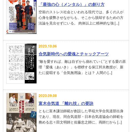
「最強の心（メンタル）」の創り方
空前のストレス社会といわれる現代では、多くの人が
心身を疲弊させながらも、そこから脱却するための方
法論を見出せずにいる。 肉体以上に精神的な強 [...]
2023.10.06
合気新時代への愛魂とチャックアーツ
“敵を愛すれば、敵は自ずから崩れていく”とする愛の原
理「愛魂（あいき）」を標榜する保江邦夫教授が、新
たに提唱する「合気無用論」とは？ 人間の [...]
2023.09.08
富木合気道 「離れ技」の要訣
ともに富木謙治師範が創設した早稲大学合気道部出身
であり、現在、同合気道部・日本合気道協会の師範を
務める志々田文明師と佐藤忠之師に、両師だから [...]