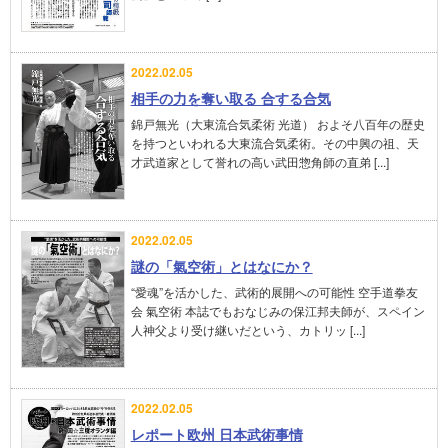
2022.02.05
相手の力を奪い取る 合する合気
錦戸無光（大東流合気柔術 光道） およそ八百年の歴史
を持つといわれる大東流合気柔術。その中興の祖、天
才武道家として誉れの高い武田惣角師の直弟 [...]
2022.02.05
謎の「氣空術」とはなにか？
“愛魂”を活かした、武術的展開への可能性 空手道拳友
会 氣空術 本誌でもおなじみの保江邦夫師が、スペイン
人神父より受け継いだという、カトリッ [...]
2022.02.05
レポート欧州 日本武術事情