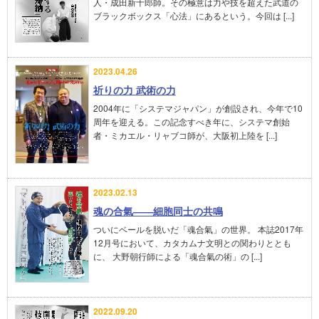
人・成田新十郎師。その極意は力や技を超えた武道の
ブラックボックス「心法」にあるという。今回は [...]
2023.04.26
祈りの力 武術の力
2004年に「システマジャパン」が創設され、今年で10
周年を迎える。この記念すべき年に、システマ創始
者・ミカエル・リャブコ師が、大阪初上陸を [...]
2023.02.13
魂の合氣――細胞同士の共鳴
ついにベールを脱いだ「魂合氣」の世界。 本誌2017年
12月号において、カタカムナ文明との関わりととも
に、 大野朝行師による「魂合氣の術」の [...]
2022.09.20