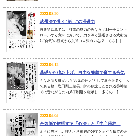
2023.08.20
武器法で養う“崩し”の浸透力
特集第四章では、打撃の威力のみならず相手をコント
ロールする意味において、力を深く浸透させる武術技
法“合気”の観点から貫通力＝浸透力を探ってみ [...]
2023.06.12
基礎から積み上げ、自由な発想で育てる合気
今なお語り継がれる“合気の達人”として最も著名な一人
である故・塩田剛三館長。師の創設した合気道養神館
では昔ながらの内弟子制度を継承し、多くの [...]
2023.05.05
合気脳で解明する「心法」と「中心帰納」
まさに異次元と呼ぶべき驚異の妙技を示す合氣道の達