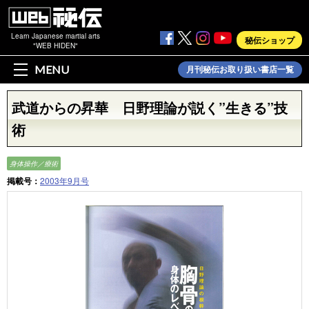
Learn Japanese martial arts
秘伝ショップ
"WEB HIDEN"
MENU
月刊秘伝お取り扱い書店一覧
武道からの昇華 日野理論が説く”生きる”技
術
身体操作／療術
掲載号：
2003年9月号