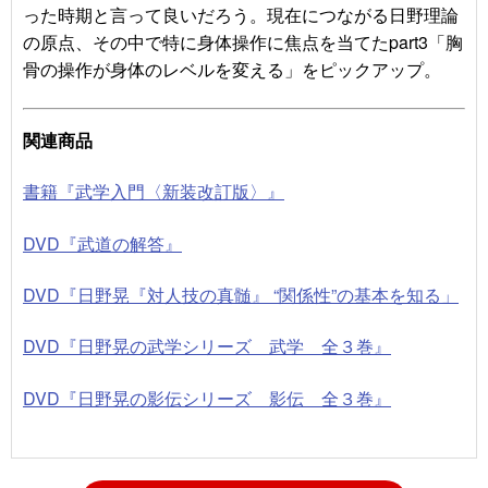
った時期と言って良いだろう。現在につながる日野理論
の原点、その中で特に身体操作に焦点を当てたpart3「胸
骨の操作が身体のレベルを変える」をピックアップ。
関連商品
書籍『武学入門〈新装改訂版〉』
DVD『武道の解答
』
DVD『日野晃『対人技の真髄』 “関係性”の基本を知る
」
DVD『日野晃の武学シリーズ 武学 全３巻
』
DVD『日野晃の影伝シリーズ 影伝 全３巻
』