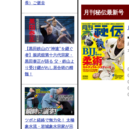
長）ご逝去
月刊秘伝最新号
【黒田鉄山の“神速”を継ぐ
者】振武舘第十六代宗家・
黒田泰正が語る 父・鉄山よ
り受け継がれし居合術の精
髄！
ツボと経絡で無力化！ 太極
象水流・岩城象水宗家が示