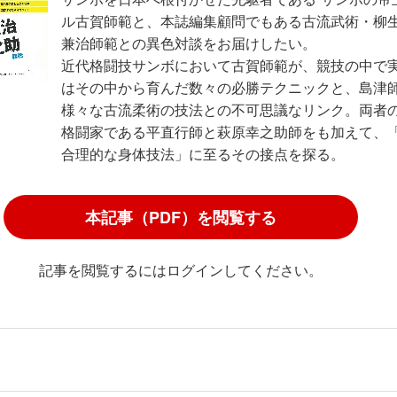
ル古賀師範と、本誌編集顧問でもある古流武術・柳
兼治師範との異色対談をお届けしたい。
近代格闘技サンボにおいて古賀師範が、競技の中で
はその中から育んだ数々の必勝テクニックと、島津
様々な古流柔術の技法との不可思議なリンク。両者
格闘家である平直行師と萩原幸之助師をも加えて、
合理的な身体技法」に至るその接点を探る。
本記事（PDF）を閲覧する
記事を閲覧するにはログインしてください。