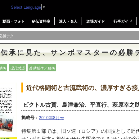
Select Language
▼
動画・フォト
秘伝資料室
達人・名人
道場ガイド
行事ガイド
必勝テク
の伝承に見た、サンボマスターの必勝
体術
現代武道
身体操作／療術
近代格闘術と古流武術の、濃厚すぎる接
ビクトル古賀、島津兼治、平直行、萩原幸之
掲載号：
2010年8月号
特集第１部では、旧ソ連（ロシア）の国技として近
サンボを日本へ根付かせた先駆者である“サンボの帝