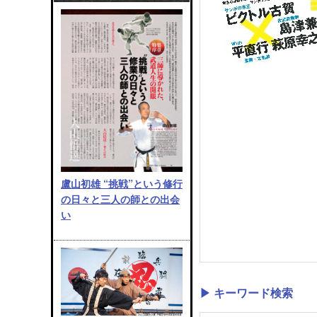
盧山初雄 “挑戦”という修行
の日々と三人の師との出会
い
▶ キーワード検索