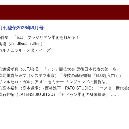
月刊秘伝2026年9月号
■特集 「BJJ」ブラジリアン柔術を極める！
柔術（Jiu-Jitsu/Ju-Jitsu）
カルチュラル・スタディーズ
◎渡辺孝真（JJFJ会長）「アジア競技大会 柔術日本代表の第一歩」
◎北川貴英＆文（システマ東京）「寝技の基礎知識 『BJJ超入門』」
◎マルセロ・ガルシア ギ・セミナー 「レジェンドの勝負法」
◎高本裕和（高本道場）×西林浩平（PATO STUDIO）「マスター世代
◎石井拓（LATENS JIU JITSU）「ヒドゥン柔術の身体操法」 ……