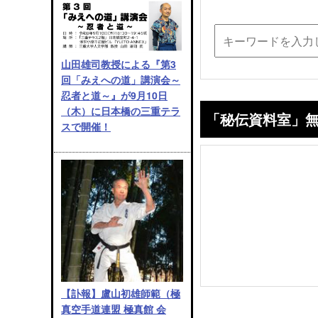
山田雄司教授による『第3
回「みえへの道」講演会～
忍者と道～』が9月10日
（木）に日本橋の三重テラ
「秘伝資料室」
スで開催！
【訃報】盧山初雄師範（極
真空手道連盟 極真館 会