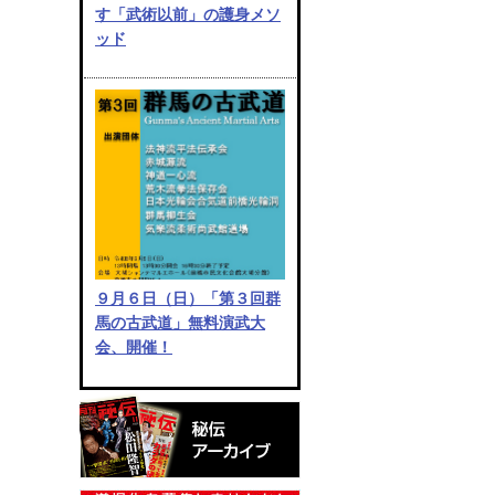
す「武術以前」の護身メソ
ッド
９月６日（日）「第３回群
馬の古武道」無料演武大
会、開催！