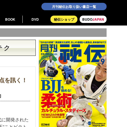
月刊秘伝お取り扱い書店一覧
BOOK
DVD
秘伝ショップ
BUDO
JAPAN
テク
点を訊く！
助
代に開発された
王”ことビクト