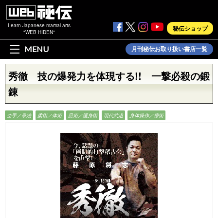
Learn Japanese martial arts
秘伝ショップ
"WEB HIDEN"
MENU
月刊秘伝お取り扱い書店一覧
秀徹 技の爆発力を体現する!! 一撃必殺の鍛
錬
空手／拳法
柔術／体術
忍術／護身術
現代武道
身体操作／療術