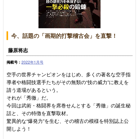
今、話題の「画期的打撃稽古会」を直撃！
藤原将志
掲載号：
2022年1月号
空手の世界チャンピオンをはじめ、多くの著名な空手指
導者や格闘技選手たちがその無類の“技の威力”に教えを
請う道場があるという。
それが「秀徹」だ。
今回は武術・格闘界を席巻せんとする「秀徹」の誕生秘
話と、その特徴を直撃取材。
驚異的な“爆発力”を生む、その稽古の模様を特別誌上公
開しよう！