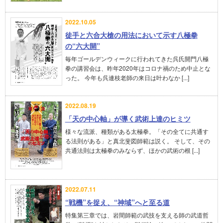
2022.10.05
徒手と六合大槍の用法において示す八極拳
の“六大開”
毎年ゴールデンウィークに行われてきた呉氏開門八極
拳の講習会は、昨年2020年はコロナ禍のため中止とな
った。 今年も呉連枝老師の来日は叶わなか [...]
2022.08.19
「天の中心軸」が導く武術上達のヒミツ
様々な流派、種類がある太極拳。「その全てに共通す
る法則がある」と真北斐図師範は説く。 そして、その
共通法則は太極拳のみならず、ほかの武術の根 [...]
2022.07.11
“戦機”を捉え、“神域”へと至る道
特集第三章では、岩間師範の武技を支える師の武道哲