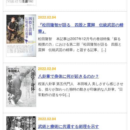
2022.02.04
『松田隆智が語る 四股と震脚 伝統武芸の精
華』
松田隆智 本記事は2007年12月号の巻頭特集「蘇る
相撲の力」における第二部『松田隆智が語る 四股と
震脚 伝統武芸の精華』と題する記事。 [...]
2022.02.04
八卦掌で身体に何が起きるのか？
程派八卦掌 第五代門人 本田唯人 美しさすら感じさせ
る、捻りが加わった独特の動きが印象的な八卦掌。”日
常動作の逆をやる̶ [...]
2022.02.04
武術と療術に共通する術理を示す