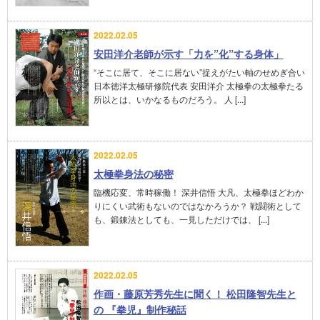
2022.02.05
安田洋介老師が示す「力を”化”する身体」
“そこに居て、そこに居ない”捉えがたい軸のせめぎ合い
日本徳洋太極研修院代表 安田洋介 太極拳の太極拳たる
所以とは、いかなるものだろう。 人 [...]
2022.02.05
太極拳身法の秘密
臨機応変、常時稼働！ 深井信悟 大凡、太極拳ほどわか
りにくい武術もないのではなかろうか？ 戦闘術として
も、鍛錬法としても、一見しただけでは、 [...]
2022.02.05
作画・藤原芳秀先生に聞く！ 松田隆智先生と
の 『拳児』制作秘話