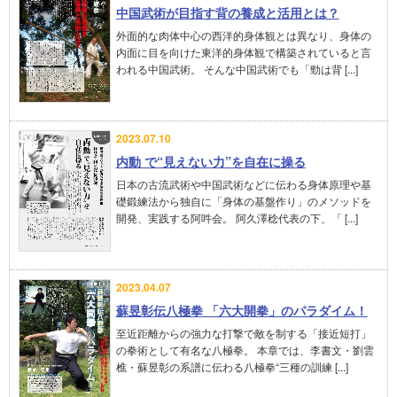
中国武術が目指す背の養成と活用とは？
外面的な肉体中心の西洋的身体観とは異なり、身体の
内面に目を向けた東洋的身体観で構築されていると言
われる中国武術。 そんな中国武術でも「勁は背 [...]
2023.07.10
内動 で“見えない力”を自在に操る
日本の古流武術や中国武術などに伝わる身体原理や基
礎鍛練法から独自に「身体の基盤作り」のメソッドを
開発、実践する阿吽会。 阿久澤稔代表の下、「 [...]
2023.04.07
蘇昱彰伝八極拳 「六大開拳」のパラダイム！
至近距離からの強力な打撃で敵を制する「接近短打」
の拳術として有名な八極拳。 本章では、李書文・劉雲
樵・蘇昱彰の系譜に伝わる八極拳“三種の訓練 [...]