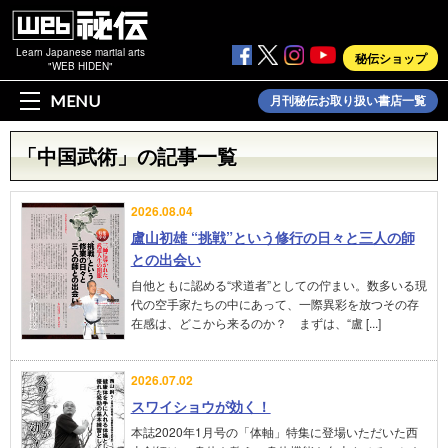
Learn Japanese martial arts
秘伝ショップ
"WEB HIDEN"
MENU
月刊秘伝お取り扱い書店一覧
「中国武術」の記事一覧
2026.08.04
盧山初雄 “挑戦”という修行の日々と三人の師
との出会い
自他ともに認める“求道者”としての佇まい。数多いる現
代の空手家たちの中にあって、一際異彩を放つその存
在感は、どこから来るのか？ まずは、“盧 [...]
2026.07.02
スワイショウが効く！
本誌2020年1月号の「体軸」特集に登場いただいた西