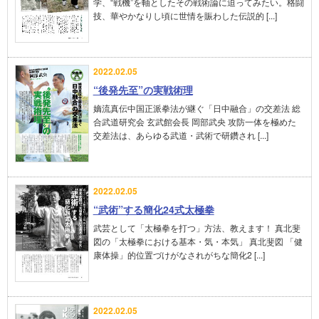
学、“戦機”を軸としたその戦術論に迫ってみたい。格闘
技、華やかなりし頃に世情を賑わした伝説的 [...]
2022.02.05
“後発先至”の実戦術理
嫡流真伝中国正派拳法が継ぐ「日中融合」の交差法 総
合武道研究会 玄武館会長 岡部武央 攻防一体を極めた
交差法は、あらゆる武道・武術で研鑽され [...]
2022.02.05
“武術”する簡化24式太極拳
武芸として「太極拳を打つ」方法、教えます！ 真北斐
図の「太極拳における基本・気・本気」 真北斐図 「健
康体操」的位置づけがなされがちな簡化2 [...]
2022.02.05