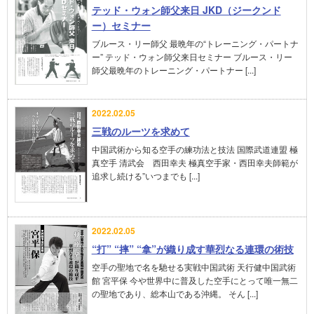
テッド・ウォン師父来日 JKD（ジークンド
ー）セミナー
ブルース・リー師父 最晩年の“トレーニング・パートナ
ー” テッド・ウォン師父来日セミナー ブルース・リー
師父最晩年のトレーニング・パートナー [...]
2022.02.05
三戦のルーツを求めて
中国武術から知る空手の練功法と技法 国際武道連盟 極
真空手 清武会 西田幸夫 極真空手家・西田幸夫師範が
追求し続ける”いつまでも [...]
2022.02.05
“打” “摔” “拿”が織り成す華烈なる連環の術技
空手の聖地で名を馳せる実戦中国武術 天行健中国武術
館 宮平保 今や世界中に普及した空手にとって唯一無二
の聖地であり、総本山である沖縄。 そん [...]