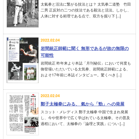
太氣拳と活法に繋がる技法とは？ 太気拳二道塾 竹田
二男 正反対の二つの技法である殺法と活法。しかし、
人体に対する術理である点で、双方を掘り下 [...]
2022.02.04
岩間統正師範に聞く 無形であるが故の無限の
可能性
岩間統正 昨年来より本誌「月刊秘伝」において何度も
御登場いただいている太気拳、岩間統正師範による、
およそ17年前に本誌インタビュー。驚くべき [...]
2022.02.04
鄭子太極拳にみる、 氣から「勁」への発展
スコット・メレディス 鄭子太極拳 中国で生まれ発展
し、今や世界中で広く学ばれている太極拳。その普及
過程において、太極拳の「論理と実践」につい [...]