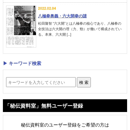
2022.02.04
八極拳奥義・六大開拳の謎
松田隆智 “六大開”とは八極拳の核心であり、八極拳の
全技法は六大開の理（力、勁）が働いて構成されてい
る。本来、六大開 [...]
▶ キーワード検索
「秘伝資料室」無料ユーザー登録
秘伝資料室のユーザー登録をご希望の方は