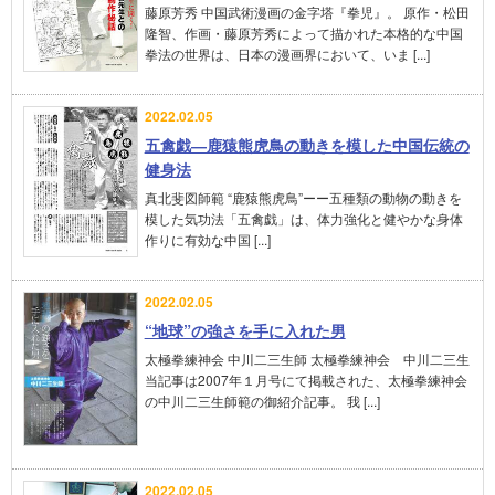
藤原芳秀 中国武術漫画の金字塔『拳児』。 原作・松田
隆智、作画・藤原芳秀によって描かれた本格的な中国
拳法の世界は、日本の漫画界において、いま [...]
2022.02.05
五禽戯―鹿猿熊虎鳥の動きを模した中国伝統の
健身法
真北斐図師範 “鹿猿熊虎鳥”ーー五種類の動物の動きを
模した気功法「五禽戯」は、体力強化と健やかな身体
作りに有効な中国 [...]
2022.02.05
“地球”の強さを手に入れた男
太極拳練神会 中川二三生師 太極拳練神会 中川二三生
当記事は2007年１月号にて掲載された、太極拳練神会
の中川二三生師範の御紹介記事。 我 [...]
2022.02.05