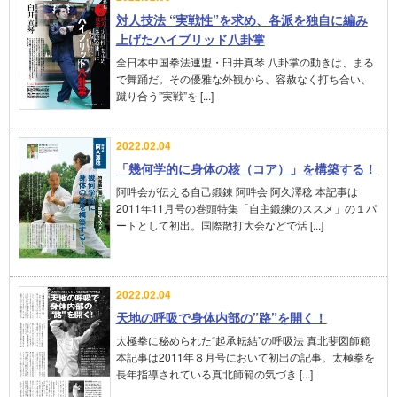
対人技法 “実戦性”を求め、各派を独自に編み
上げたハイブリッド八卦掌
全日本中国拳法連盟・臼井真琴 八卦掌の動きは、まる
で舞踊だ。その優雅な外観から、容赦なく打ち合い、
蹴り合う”実戦”を [...]
2022.02.04
「幾何学的に身体の核（コア）」を構築する！
阿吽会が伝える自己鍛錬 阿吽会 阿久澤稔 本記事は
2011年11月号の巻頭特集「自主鍛練のススメ」の１パ
ートとして初出。国際散打大会などで活 [...]
2022.02.04
天地の呼吸で身体内部の”路”を開く！
太極拳に秘められた“起承転結”の呼吸法 真北斐図師範
本記事は2011年８月号において初出の記事。太極拳を
長年指導されている真北師範の気づき [...]