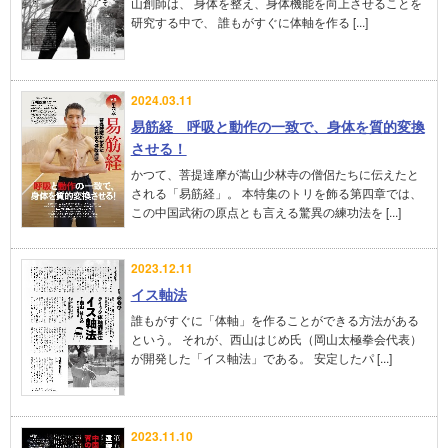
山創師は、 身体を整え、身体機能を向上させることを
研究する中で、 誰もがすぐに体軸を作る [...]
2024.03.11
易筋経 呼吸と動作の一致で、身体を質的変換
させる！
かつて、菩提達摩が嵩山少林寺の僧侶たちに伝えたと
される「易筋経」。 本特集のトリを飾る第四章では、
この中国武術の原点とも言える驚異の練功法を [...]
2023.12.11
イス軸法
誰もがすぐに「体軸」を作ることができる方法がある
という。 それが、西山はじめ氏（岡山太極拳会代表）
が開発した「イス軸法」である。 安定したパ [...]
2023.11.10