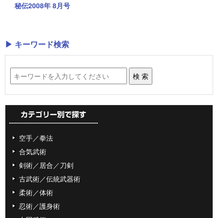
秘伝2008年 8月号
▶ キーワード検索
空手／拳法
合気武術
剣術／居合／刀剣
古武術／伝統武器術
柔術／体術
忍術／護身術