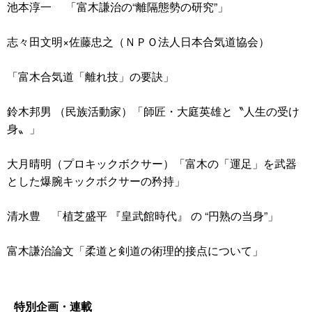
池本淳一 「富木謙治の“離隔態勢の研究”」
志々田文明×佐藤忠之（ＮＰＯ法人日本合気道協会）
「富木合気道「離れ技」の要訣」
鈴木邦男 （民族活動家）「師匠・大庭英雄と〝人生の受け
身〟」
大月晴明（プロキックボクサー）「富木の「運足」を武器
とした爆腕キックボクサーの矜持」
清水豊 「植芝盛平 『皇武館時代』 の “円熟の当身”」
富木謙治論文「柔道と剣道の術理的接点について」
特別企画・連載