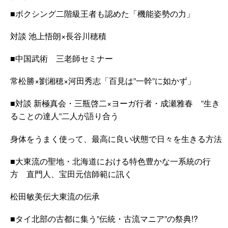
■
ボクシング二階級王者も認めた「機能姿勢の力」
対談 池上悟朗×長谷川穂積
■
中国武術 三老師セミナー
常松勝×劉湘穂×河田秀志「百見は”一幹”に如かず」
■
対談 新極真会・三瓶啓二×ヨーガ行者・成瀬雅春 ”生き
ることの達人”二人が語り合う
身体をうまく使って、最高に良い状態で日々を生きる方法
■
大東流の聖地・北海道における特色豊かな一系統の行
方 直門人、宝田元信師範に訊く
松田敏美伝大東流の伝承
■
タイ北部の古都に集う”伝統・古流マニア”の祭典!?