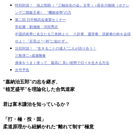
特別対談！ 池上悟朗（『三軸自在の会』主宰 ）×長谷川穂積（ボクシ
ング二階級王者） “機能姿勢”の力
第二回 日中精武会連盟セミナー
常松勝・劉湘穂・河田秀志
中国武術界に名立たる三老師より、 八卦掌、通背拳、洪家拳の粋を会得
せよ！「百見は “一幹”に如かず」
注目対談！ “生きることの達人”二人が語り合う！
三瓶啓二×成瀬雅春
身体をうまく使って、最高に 良い状態で日々を生きる方法
次号予告
“嘉納治五郎”の志を継ぎ、
“植芝盛平”を理論化した合気道家
君は富木謙治を知っているか？
「打・極・投・固」
柔道原理から紐解かれた“離れて制す”極意