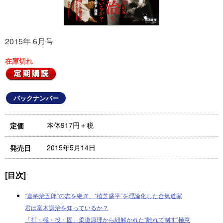
2015年 6月号
在庫切れ
バックナンバー
本体917円＋税
定価
2015年5月14日
発売日
[目次]
“嘉納治五郎”の志を継ぎ、“植芝盛平”を理論化した合気道家
君は富木謙治を知っているか？
「打・極・投・固」柔道原理から紐解かれた“離れて制す”極意