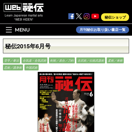
Learn Japanese martial arts
秘伝ショップ
"WEB HIDEN"
MENU
月刊秘伝お取り扱い書店一覧
秘伝2015年6月号
空手／拳法
合気道・合気武術
剣術／居合／刀剣
古武術／伝統武器術
柔術／体術
忍術／護身術
中国武術