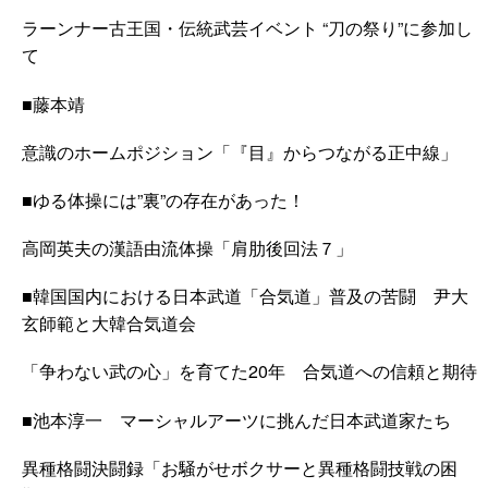
ラーンナー古王国・伝統武芸イベント “刀の祭り”に参加し
て
■
藤本靖
意識のホームポジション「『目』からつながる正中線」
■
ゆる体操には”裏”の存在があった！
高岡英夫の漢語由流体操「肩肋後回法７」
■
韓国国内における日本武道「合気道」普及の苦闘 尹大
玄師範と大韓合気道会
「争わない武の心」を育てた20年 合気道への信頼と期待
■
池本淳一 マーシャルアーツに挑んだ日本武道家たち
異種格闘決闘録「お騒がせボクサーと異種格闘技戦の困