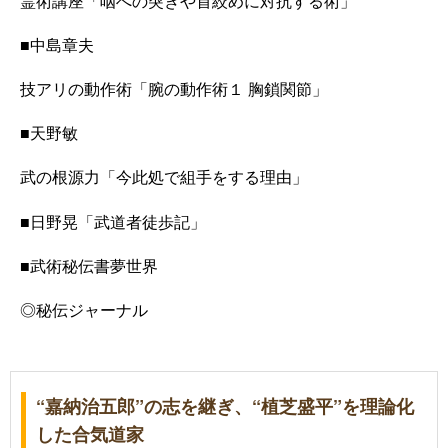
霊術講座「咽への突きや首絞めに対抗する術」
■
中島章夫
技アリの動作術「腕の動作術１ 胸鎖関節」
■
天野敏
武の根源力「今此処で組手をする理由」
■
日野晃「武道者徒歩記」
■
武術秘伝書夢世界
◎秘伝
ジャーナ
ル
“嘉納治五郎”の志を継ぎ、“植芝盛平”を理論化
した合気道家