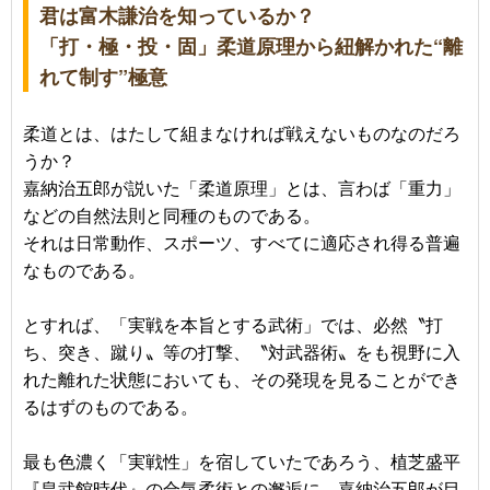
君は富木謙治を知っているか？
「打・極・投・固」柔道原理から紐解かれた“離
れて制す”極意
柔道とは、はたして組まなければ戦えないものなのだろ
うか？
嘉納治五郎が説いた「柔道原理」とは、言わば「重力」
などの自然法則と同種のものである。
それは日常動作、スポーツ、すべてに適応され得る普遍
なものである。
とすれば、「実戦を本旨とする武術」では、必然〝打
ち、突き、蹴り〟等の打撃、〝対武器術〟をも視野に入
れた離れた状態においても、その発現を見ることができ
るはずのものである。
最も色濃く「実戦性」を宿していたであろう、植芝盛平
『皇武館時代』の合気柔術との邂逅に、嘉納治五郎が目