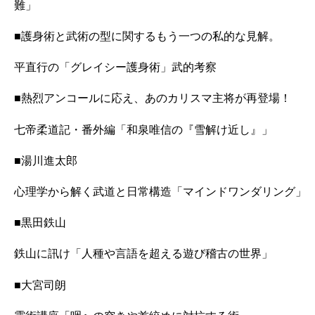
難」
■
護身術と武術の型に関するもう一つの私的な見解。
平直行の「グレイシー護身術」武的考察
■
熱烈アンコールに応え、あのカリスマ主将が再登場！
七帝柔道記・番外編「和泉唯信の『雪解け近し』」
■
湯川進太郎
心理学から解く武道と日常構造「マインドワンダリング」
■
黒田鉄山
鉄山に訊け「人種や言語を超える遊び稽古の世界」
■
大宮司朗