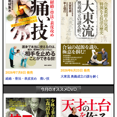
2026年6月23日 発売
2026年7月8日 発売
大東流 奥義成立の謎を解く
経絡・骨法・表皮攻め 痛い技