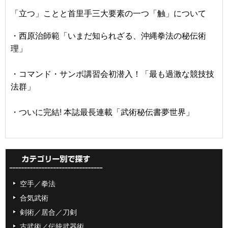
「立つ」ことと首里手三大要素の一つ「触」について
・西原治師範「いまだ知られざる、沖縄拳法の秘伝術
理」
・コマンド・サンボ講習会初潜入！「最も過激な競技技
法群」
・ついに完結! 本誌最長連載「武術秘伝書夢世界」
空手／拳法
合気武術
剣術／居合／刀剣
古武術／伝統武器術