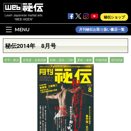
Learn Japanese martial arts
秘伝ショップ
"WEB HIDEN"
MENU
月刊秘伝お取り扱い書店一覧
秘伝2014年 8月号
空手／拳法
合気道・合気武術
剣術／居合／刀剣
柔術／体術
中国武術
現代武道