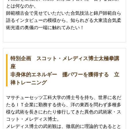
とは何なのか。
師範稽古会で見せていただいた合気技法と錦戸師範自ら
語るインタビューの模様から、知られざる大東流合気柔
術光道の奥儀の一端に触れてみたい！
特別企画 スコット・メレディス博士太極拳講
座
非身体的エネルギー 掤パワーを獲得する 立
禅トレーニング
マサチューセッツ工科大学の博士号を持ち、世界に名だ
たるＩＴ企業に勤務する傍ら、洋の東西を問わず多種多
様な武術を長きにわたり修行してきた異色の武術家・ス
コット・メレディス博士。
メレディス博士の武術観は、徹底的に理論的であるとと