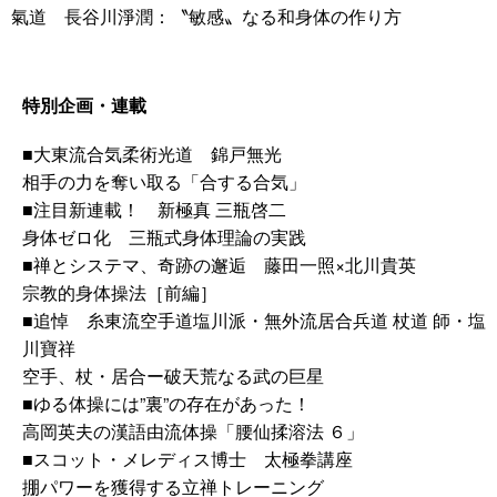
氣道 長谷川淨潤：〝敏感〟なる和身体の作り方
特別企画・連載
■大東流合気柔術光道 錦戸無光
相手の力を奪い取る「合する合気」
■注目新連載！ 新極真 三瓶啓二
身体ゼロ化 三瓶式身体理論の実践
■禅とシステマ、奇跡の邂逅 藤田一照×北川貴英
宗教的身体操法［前編］
■追悼 糸東流空手道塩川派・無外流居合兵道 杖道 師・塩
川寶祥
空手、杖・居合ー破天荒なる武の巨星
■ゆる体操には”裏”の存在があった！
高岡英夫の漢語由流体操「腰仙揉溶法 ６」
■スコット・メレディス博士 太極拳講座
掤パワーを獲得する立禅トレーニング