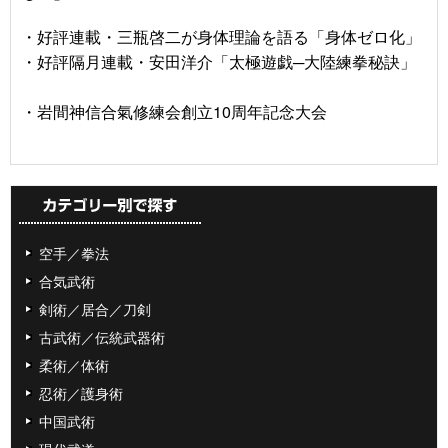
・好評連載・三瓶啓二が身体理論を語る「身体ゼロ化」
・好評隔月連載・安田洋介「太極遊戯─大陸練拳秘訣」
・岩間神信合氣修練会創立10周年記念大会
空手／拳法
合気武術
剣術／居合／刀剣
古武術／伝統武器術
柔術／体術
忍術／護身術
中国武術