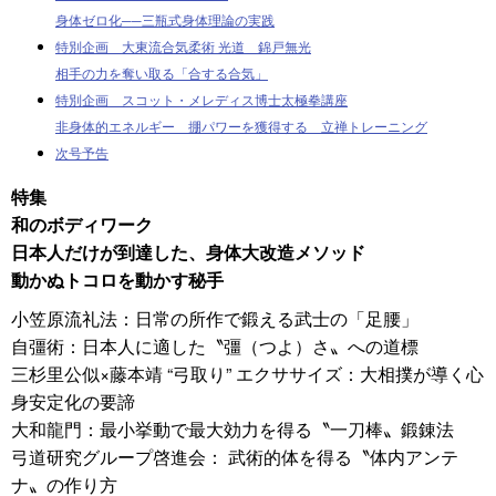
身体ゼロ化──三瓶式身体理論の実践
特別企画 大東流合気柔術 光道 錦戸無光
相手の力を奪い取る「合する合気」
特別企画 スコット・メレディス博士太極拳講座
非身体的エネルギー 掤パワーを獲得する 立禅トレーニング
次号予告
特集
和のボディワーク
日本人だけが到達した、身体大改造メソッド
動かぬトコロを動かす秘手
小笠原流礼法：日常の所作で鍛える武士の「足腰」
自彊術：日本人に適した〝彊（つよ）さ〟への道標
三杉里公似×藤本靖 “弓取り” エクササイズ：大相撲が導く心
身安定化の要諦
大和龍門：最小挙動で最大効力を得る〝一刀棒〟鍛錬法
弓道研究グループ啓進会： 武術的体を得る〝体内アンテ
ナ〟の作り方