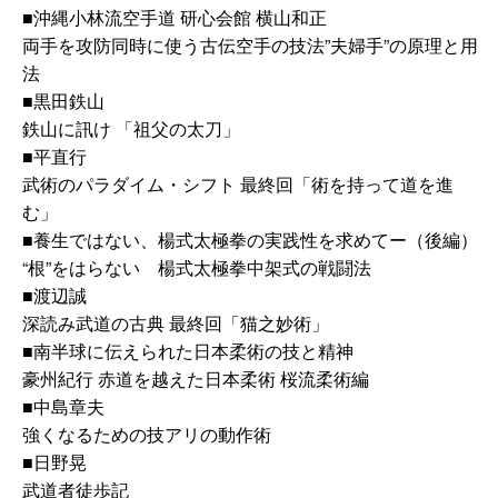
■沖縄小林流空手道 研心会館 横山和正
両手を攻防同時に使う古伝空手の技法”夫婦手”の原理と用
法
■黒田鉄山
鉄山に訊け 「祖父の太刀」
■平直行
武術のパラダイム・シフト 最終回「術を持って道を進
む」
■養生ではない、楊式太極拳の実践性を求めてー（後編）
“根”をはらない 楊式太極拳中架式の戦闘法
■渡辺誠
深読み武道の古典 最終回「猫之妙術」
■南半球に伝えられた日本柔術の技と精神
豪州紀行 赤道を越えた日本柔術 桜流柔術編
■中島章夫
強くなるための技アリの動作術
■日野晃
武道者徒歩記