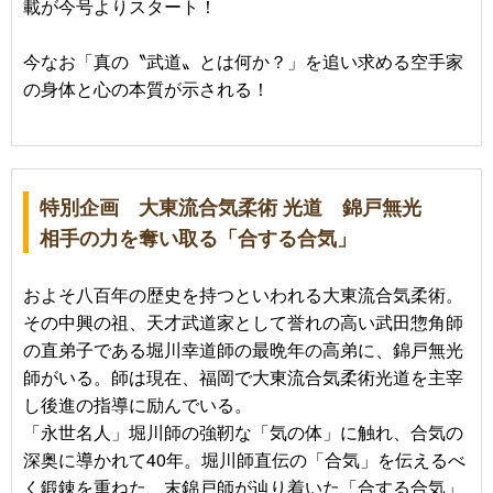
載が今号よりスタート！
今なお「真の〝武道〟とは何か？」を追い求める空手家
の身体と心の本質が示される！
特別企画 大東流合気柔術 光道 錦戸無光
相手の力を奪い取る「合する合気」
およそ八百年の歴史を持つといわれる大東流合気柔術。
その中興の祖、天才武道家として誉れの高い武田惣角師
の直弟子である堀川幸道師の最晩年の高弟に、錦戸無光
師がいる。師は現在、福岡で大東流合気柔術光道を主宰
し後進の指導に励んでいる。
「永世名人」堀川師の強靭な「気の体」に触れ、合気の
深奥に導かれて40年。堀川師直伝の「合気」を伝えるべ
く鍛錬を重ねた、末錦戸師が辿り着いた「合する合気」