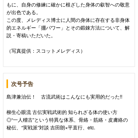
もに、自身の修練に確かに根ざした身体の叡智への敬意
が出色である。
この度、メレディス博士に人間の身体に存在する非身体
的エネルギー「掤パワー」とその鍛錬方法について、解
説・寄稿いただいた。
（写真提供：スコットメレディス）
次号予告
島津兼治伝！ 古流武術はこんなにも実用的だった!!
柳生心眼流 古伝実戦武術的 知られざる体の使い方
◎“一人稽古”という特異な体系、骨絡・筋絡・皮膚絡の
秘伝、“実戦派”対談 吉田朗×平直行、etc.