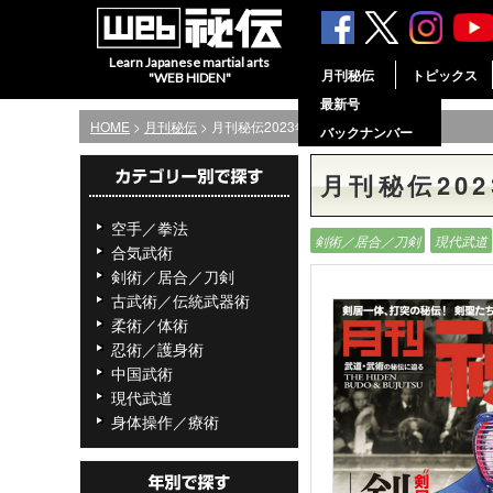
Learn Japanese martial arts
月刊秘伝
トピックス
"WEB HIDEN"
最新号
HOME
>
月刊秘伝
> 月刊秘伝2023年11月号
バックナンバー
月刊秘伝202
空手／拳法
剣術／居合／刀剣
現代武道
合気武術
剣術／居合／刀剣
古武術／伝統武器術
柔術／体術
忍術／護身術
中国武術
現代武道
身体操作／療術