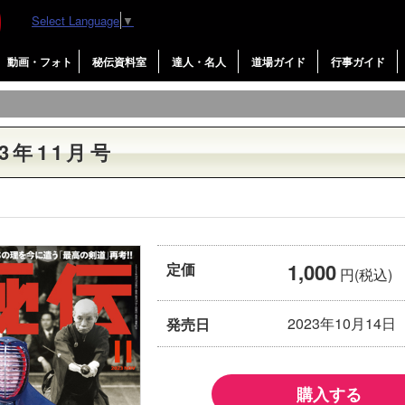
Select Language
▼
動画・フォト
秘伝資料室
達人・名人
道場ガイド
行事ガイド
3年11月号
1,000
定価
円(税込)
2023年10月14日
発売日
購入する