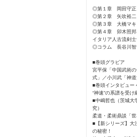
◎第１章 岡田守正
◎第２章 矢吹裕二
◎第３章 大橋マキ
◎第４章 卯木照邦
イタリア人古流剣士
◎コラム 長谷川智
■巻頭グラビア
宮平保「中国武術の
式」／小川武「神道
■巻頭インタビュー
“神速”の系譜を受け
■中嶋哲也（茨城大
究）
柔道・柔術鼎談「世
■【新シリーズ】大
の秘密！