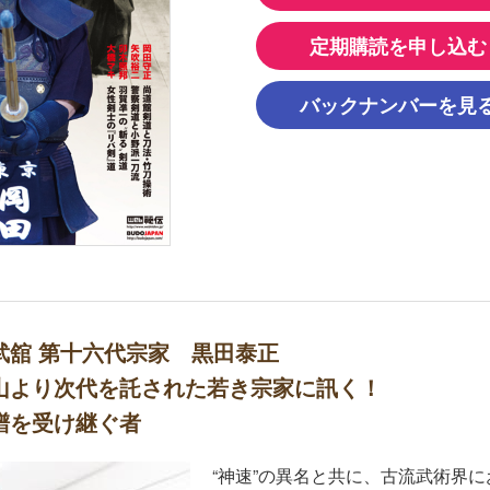
定期購読を申し込む
バックナンバーを見
武舘 第十六代宗家 黒田泰正
山より次代を託された若き宗家に訊く！
譜を受け継ぐ者
“神速”の異名と共に、古流武術界