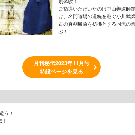
別体験！
ご指導いただいたのは中山善道師
け、名門道場の道統を継ぐ小川武
古の真剣勝負を彷彿とする同流の
ぶ！
月刊秘伝2023年11月号
特設ページを見る
遣う！
!!