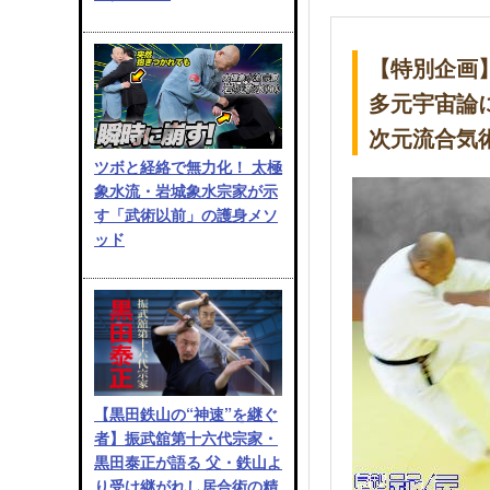
【特別企画
多元宇宙論
次元流合気
ツボと経絡で無力化！ 太極
象水流・岩城象水宗家が示
す「武術以前」の護身メソ
ッド
【黒田鉄山の“神速”を継ぐ
者】振武舘第十六代宗家・
黒田泰正が語る 父・鉄山よ
り受け継がれし居合術の精