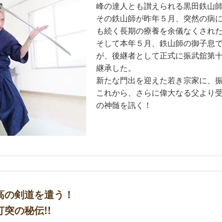
峰の達人とも讃えられる黒田鉄山
その鉄山師が昨年５月、突然の病
も続く長期の療養を余儀なくされ
そして本年５月、鉄山師の御子息
が、後継者として正式に振武舘第
継承した。
新たな門出を迎えた若き宗家に、
これから、さらに偉大なる父より
の神髄を訊く！
高の剣道を遣う！
打突の秘伝!!