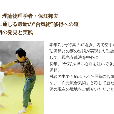
】理論物理学者・保江邦夫
に通じる最新の“合気術”修得への道
術の発見と実践
本年7月号特集「武術脳」内で空手
弘師範との夢の対談が実現した理
して、冠光寺眞法を中心に
長年、“合気”探求に心血を注いで
師範。
対談の中でも触れられた最新の合
を、「次元流合気術」と称して新
師の現在の境地をご紹介いただい