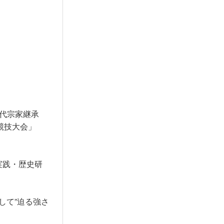
代宗家継承
競技大会」
実践・歴史研
して”迫る強さ