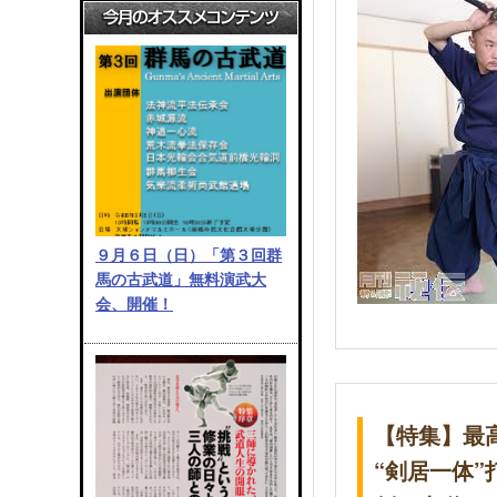
９月６日（日）「第３回群
馬の古武道」無料演武大
会、開催！
【特集】最
“剣居一体”