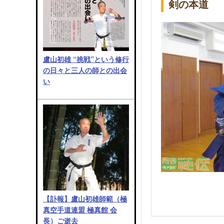
剣の本道
盧山初雄 “挑戦”という修行
の日々と三人の師との出会
い
【訃報】盧山初雄師範（極
真空手道連盟 極真館 会
長）ご逝去