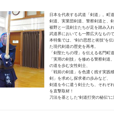
日本を代表する武道「剣道」。町
剣道、実業団剣道、警察剣道と、
裾野と一流剣士たちが足を踏み入
武道界においても一際広大なもの
本特集では、“剣の思想と術技”を
た現代剣道の歴史を再考。
「剣聖たちの理」を伝える名門町
「実用の剣技」を修める警察剣道
の道を歩む女性剣士、
「戦前の剣道」を色濃く残す実践
剣」を求めし探求者の歩みなど、
剣道を今に遣う剣士たち、それぞ
を直撃取材！
刀法を基とした“剣道打突の秘伝”に迫