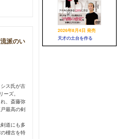
2026年8月4日 発売
天才の土台を作る
術流派のい
レシス氏が古
シリーズ。
され、斎藤弥
江戸最高の剣
代剣道にも多
館の稽古を特