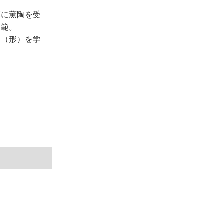
範に薫陶を受
師範。
業（形）を学