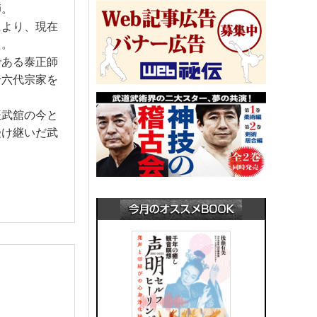
師。
により、現在
た。
である泰正師
十六代宗家を
振武舘の今と
受け継いだ武