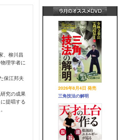
家、柳川昌
論物理学者に
きた保江邦夫
2026年8月4日 発売
気研究の成果
三角技法の解明
たに提唱する
た。