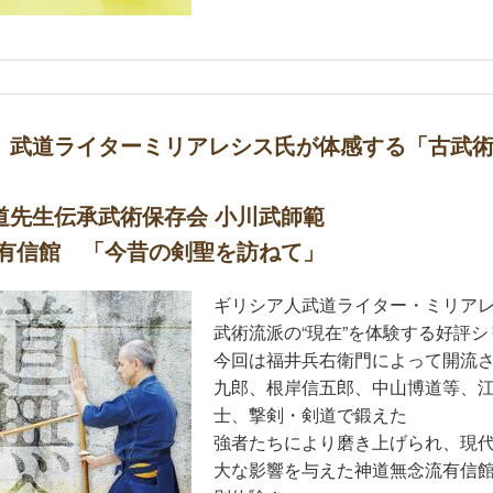
】武道ライターミリアレシス氏が体感する「古武
道先生伝承武術保存会 小川武師範
 有信館 「今昔の剣聖を訪ねて」
ギリシア人武道ライター・ミリア
武術流派の“現在”を体験する好評
今回は福井兵右衛門によって開流
九郎、根岸信五郎、中山博道等、
士、撃剣・剣道で鍛えた
強者たちにより磨き上げられ、現
大な影響を与えた神道無念流有信