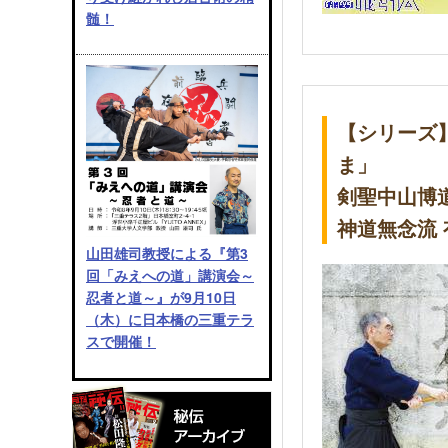
髄！
【シリーズ
ま」
剣聖中山博
神道無念流
山田雄司教授による『第3
回「みえへの道」講演会～
忍者と道～』が9月10日
（木）に日本橋の三重テラ
スで開催！