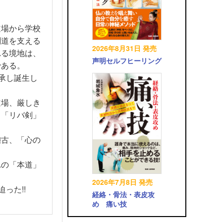
道場から学校
剣道を支える
2026年8月31日 発売
れる境地は、
声明セルフヒーリング
である。
伝承し誕生し
道場、厳しき
、「リバ剣」
稽古、「心の
れの「本道」
2026年7月8日 発売
った!!
経絡・骨法・表皮攻
め 痛い技