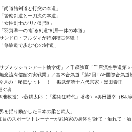
「尚道館剣道と打突の本道」
「警察剣道と一刀流の本道」
「女性剣士の“リバ剣”道」
「羽賀凖一の“斬る剣道”剣居一体の本道」
サンドロ・フルツィが特別稽古体験！
「修験道で歩む“心の剣”道」
サブミッションアート擒拿術」／千歳強直「千唐流空手道第３
無念流有信館の実戦業」／富木合気道「第2回ITAF国際合気道
 今月の「秘伝なヒト」！ 振武舘第十六代宗家・黒田泰正
継ぐ者
学准教授）×藪耕太郎（『柔術狂時代』著者）×奥田照幸（BJJ
界を揺り動かした日本の柔と武人」
注目のスポーツトレーナーが武術家の身体を“診て・触れて・治