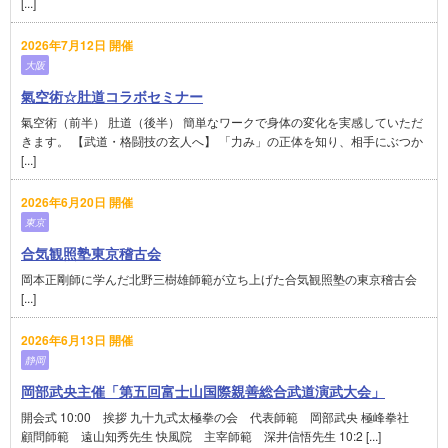
[...]
2026年7月12日 開催
大阪
氣空術☆肚道コラボセミナー
氣空術（前半） 肚道（後半） 簡単なワークで身体の変化を実感していただ
きます。 【武道・格闘技の玄人へ】 「力み」の正体を知り、相手にぶつか
[...]
2026年6月20日 開催
東京
合気観照塾東京稽古会
岡本正剛師に学んだ北野三樹雄師範が立ち上げた合気観照塾の東京稽古会
[...]
2026年6月13日 開催
静岡
岡部武央主催「第五回富士山国際親善総合武道演武大会」
開会式 10:00 挨拶 九十九式太極拳の会 代表師範 岡部武央 極峰拳社
顧問師範 遠山知秀先生 快風院 主宰師範 深井信悟先生 10:2 [...]