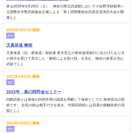
来る2025年3月29日（土）、神奈川県立武道館において小佐野淳師範率い
る国際水月塾武術協会主催による「第１回関東総合武道交流演武大会が開
催 [...]
2025年3月23日 開催
東京
天真体道 棒術
天真体道（旧：新体道）創始者 青木宏之が南米放浪旅行に出かけたおり天
の啓示を受けて見出した「棒術による投げ技」を含む、独自の体系を含む
武術で [...]
2025年3月23日 開催
東京
2025年 春の阿吽会セミナー
内動武術とは身体の内部作用の認識を理解して体術としての 身体技法の技
術です。 合気の術は相手の力を抜き、中国武術的には高度の接触技術の深
淵と [...]
2025年3月20日 開催
東京