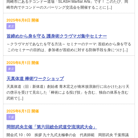
岡崎市にあるテコンドー道場「SLASH Martial Arts」です！ このたび、岡
崎市内でテコンドーのスパーリング交流会を開催することに [...]
2025年6月8日 開催
東京
首締めから身を守る 護身術クラヴマガ集中セミナー
～クラヴマガであなたを守る方法～ セミナーのテーマ: 首絞めから身を守る
​ このセミナーの目的は、参加者が首絞めに対する防御手段を身につけ [...]
2025年6月1日 開催
東京
天真体道 棒術ワークショップ
天真体道（旧：新体道）創始者 青木宏之が南米放浪旅行に出かけたおり天
の啓示を受けて見出した「棒術による投げ技」を含む、独自の体系を含む
武術で [...]
2025年6月1日 開催
千葉
岡部武央主催「第六回総合武道交流演武大会」
開会式 10：00 挨拶 九十九式太極拳の会 代表師範 岡部武央 千葉県議