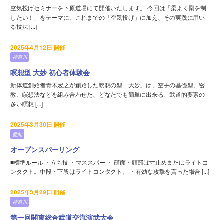
空気投げセミナーを下原道場にて開催いたします。 今回は「柔よく剛を制
したい！」をテーマに、これまでの「空気投げ」に加え、その実践に用い
る技法 [...]
2025年4月12日 開催
神奈川
瞑想型 大妙 初心者体験会
新体道創始者青木宏之が創始した瞑想の型「大妙」は、空手の基礎型、密
教、瞑想法などを組み合わせた、どなたでも簡単に出来る、武道的要素の
多い瞑想 [...]
2025年3月30日 開催
愛知
オープンスパーリング
■標準ルール ・立ち技 ・マススパー ・ 顔面・頭部は寸止めまたはライトコ
ンタクト。中段・下段はライトコンタクト。 ・有効な攻撃を貰った場合 [...]
2025年3月29日 開催
神奈川
第一回関東総合武道交流演武大会