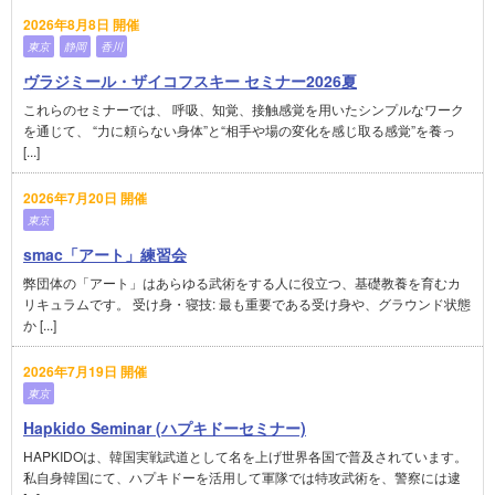
2026年8月8日 開催
東京
静岡
香川
ヴラジミール・ザイコフスキー セミナー2026夏
これらのセミナーでは、 呼吸、知覚、接触感覚を用いたシンプルなワーク
を通じて、 “力に頼らない身体”と“相手や場の変化を感じ取る感覚”を養っ
[...]
2026年7月20日 開催
東京
smac「アート」練習会
弊団体の「アート」はあらゆる武術をする人に役立つ、基礎教養を育むカ
リキュラムです。 受け身・寝技: 最も重要である受け身や、グラウンド状態
か [...]
2026年7月19日 開催
東京
Hapkido Seminar (ハプキドーセミナー)
HAPKIDOは、韓国実戦武道として名を上げ世界各国で普及されています。
私自身韓国にて、ハプキドーを活用して軍隊では特攻武術を、警察には逮