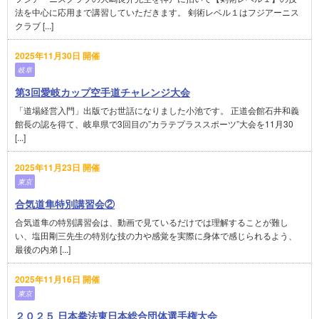
法を中心に応用まで講習していただきます。 剣術レベル１はフジアーニス
クラブ [...]
2025年11月30日 開催
岐阜
第3回愛岐カップ空手道チャレンジ大会
「道場経営入門」出版でお世話になりました小池です。 正道会館石井和義
館長の認を得て、岐阜県で3回目の”カラテプラススポーツ”大会を11月30
[...]
2025年11月23日 開催
東京
合気道隼特別講習会②
合気道隼の特別講習会は、動画で見ているだけでは理解することが難し
い、塩田剛三先生の特別な技の力や感覚を実際に身体で感じられるよう、
最後の内弟 [...]
2025年11月16日 開催
東京
２０２５ 日本拳法東日本総合団体選手権大会