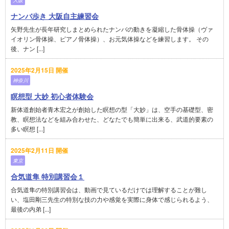
大阪
ナンバ歩き 大阪自主練習会
矢野先生が長年研究しまとめられたナンバの動きを凝縮した骨体操（ヴァ
イオリン骨体操、ピアノ骨体操）、お元気体操などを練習します。 その
後、ナン [...]
2025年2月15日 開催
神奈川
瞑想型 大妙 初心者体験会
新体道創始者青木宏之が創始した瞑想の型「大妙」は、空手の基礎型、密
教、瞑想法などを組み合わせた、どなたでも簡単に出来る、武道的要素の
多い瞑想 [...]
2025年2月11日 開催
東京
合気道隼 特別講習会１
合気道隼の特別講習会は、動画で見ているだけでは理解することが難し
い、塩田剛三先生の特別な技の力や感覚を実際に身体で感じられるよう、
最後の内弟 [...]