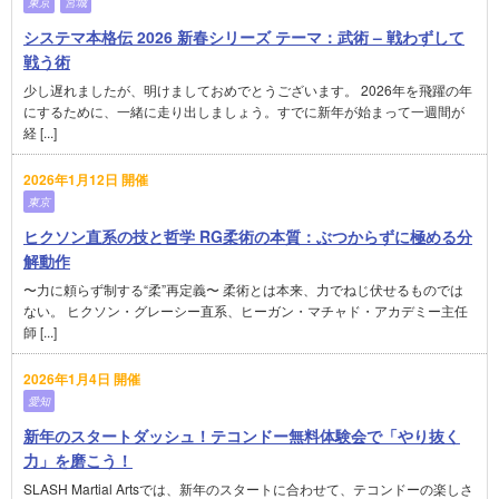
東京
宮城
システマ本格伝 2026 新春シリーズ テーマ：武術 – 戦わずして
戦う術
少し遅れましたが、明けましておめでとうございます。 2026年を飛躍の年
にするために、一緒に走り出しましょう。すでに新年が始まって一週間が
経 [...]
2026年1月12日 開催
東京
ヒクソン直系の技と哲学 RG柔術の本質：ぶつからずに極める分
解動作
〜力に頼らず制する“柔”再定義〜 柔術とは本来、力でねじ伏せるものでは
ない。 ヒクソン・グレーシー直系、ヒーガン・マチャド・アカデミー主任
師 [...]
2026年1月4日 開催
愛知
新年のスタートダッシュ！テコンドー無料体験会で「やり抜く
力」を磨こう！
SLASH Martial Artsでは、新年のスタートに合わせて、テコンドーの楽しさ