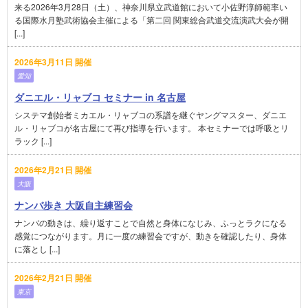
来る2026年3月28日（土）、神奈川県立武道館において小佐野淳師範率い
る国際水月塾武術協会主催による「第二回 関東総合武道交流演武大会が開
[...]
2026年3月11日 開催
愛知
ダニエル・リャブコ セミナー in 名古屋
システマ創始者ミカエル・リャブコの系譜を継ぐヤングマスター、ダニエ
ル・リャブコが名古屋にて再び指導を行います。 本セミナーでは呼吸とリ
ラック [...]
2026年2月21日 開催
大阪
ナンバ歩き 大阪自主練習会
ナンバの動きは、繰り返すことで自然と身体になじみ、ふっとラクになる
感覚につながります。月に一度の練習会ですが、動きを確認したり、身体
に落とし [...]
2026年2月21日 開催
東京