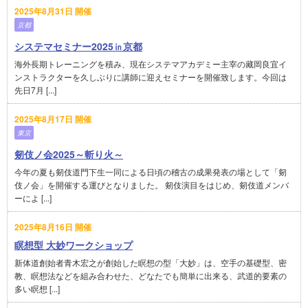
2025年8月31日 開催
京都
システマセミナー2025㏌京都
海外長期トレーニングを積み、現在システマアカデミー主宰の藏岡良宜イ
ンストラクターを久しぶりに講師に迎えセミナーを開催致します。今回は
先日7月 [...]
2025年8月17日 開催
東京
剱伎ノ会2025～斬り火～
今年の夏も剱伎道門下生一同による日頃の稽古の成果発表の場として「剱
伎ノ会」を開催する運びとなりました。 剱伎演目をはじめ、剱伎道メンバ
ーによ [...]
2025年8月16日 開催
瞑想型 大妙ワークショップ
新体道創始者青木宏之が創始した瞑想の型「大妙」は、空手の基礎型、密
教、瞑想法などを組み合わせた、どなたでも簡単に出来る、武道的要素の
多い瞑想 [...]