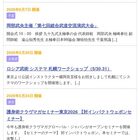
2026年6月7日 開催
千葉
岡部武央主催「第七回総合武道交流演武大会」
開会式 10：00 挨拶 九十九式太極拳の会 代表師範 岡部武央 極峰拳社 顧
問師範 遠山知秀先生 太極拳日本99協会 陳暁怡先生 千葉県議 [...]
2026年5月30日 開催
北海道
ロシア武術 システマ 札幌ワークショップ（5/30,31）
東京より公認インストラクター藏岡良宜様をお招きしまして札幌にてシス
テマのワークショップを開催致します。 [...]
2026年5月24日 開催
東京
護身術クラヴマガセミナー東京2026 【対インパクトウェポンセ
ミナー】
今年も護身術クラヴマガグローバル・ジャパンがオープンセミナーを開催
します。 【セミナーのテーマ】 対インパクトウェポン。本セミナーでは、
攻撃 [...]