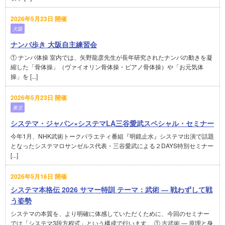
2026年5月23日 開催
大阪
ナンバ歩き 大阪自主練習会
① ナンバ体操 室内では、矢野龍彦先生が長年研究されたナンバの動きを凝
縮した「骨体操」（ヴァイオリン骨体操・ピアノ骨体操）や「お元気体
操」を [...]
2026年5月23日 開催
東京
システマ・ジャパン×システマLA三谷愛武スペシャル・セミナー
今年1月、NHK武術トークバラエティ番組『明鏡止水』システマ出演で話題
となったシステマロサンゼルス代表・三谷愛武による２DAYS特別セミナー
[...]
2026年5月16日 開催
システマ本格伝 2026 サマー特訓 テーマ：武術 ― 戦わずして戦
う姿勢
システマの本質を、より明確に体感していただくために、今回のセミナー
では「システマ3段方程式」という構成で行います。 ① 古武術 ― 原理と身