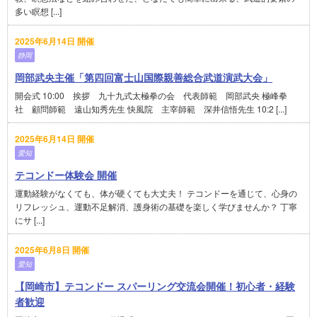
多い瞑想 [...]
2025年6月14日 開催
静岡
岡部武央主催「第四回富士山国際親善総合武道演武大会」
開会式 10:00 挨拶 九十九式太極拳の会 代表師範 岡部武央 極峰拳
社 顧問師範 遠山知秀先生 快風院 主宰師範 深井信悟先生 10:2 [...]
2025年6月14日 開催
愛知
テコンドー体験会 開催
運動経験がなくても、体が硬くても大丈夫！ テコンドーを通じて、心身の
リフレッシュ、運動不足解消、護身術の基礎を楽しく学びませんか？ 丁寧
にサ [...]
2025年6月8日 開催
愛知
【岡崎市】テコンドー スパーリング交流会開催！初心者・経験
者歓迎