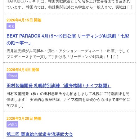
HAPKIDO(ハッキド)は、韓国実戦武道として名を上げ世界各国で普及され
ています。 韓国内では、特殊機関以外にも学生から一般人まで、実戦は [...]
2026年4月15日 開催
東京
BEAT PARADOX 4月15〜19日公演 リーディング剣武劇「七彩
の刻〜零〜」
浅井星光師が共同脚本・演出・アクションコーディネート・出演、そして
プロデュースまで一貫して手掛ける「リーディング剣武劇」! 【 [...]
2026年4月4日 開催
北海道
田村装備開発 札幌特別訓練（護身格闘 / ナイフ格闘）
田村装備開発（株）の田村忠嗣氏をお招きしまして札幌にて特別訓練を開
催致します！ 実践的な護身格闘、ナイフ格闘を基礎から応用まで集中的に
学びま [...]
2026年3月28日 開催
神奈川
第二回 関東総合武道交流演武大会