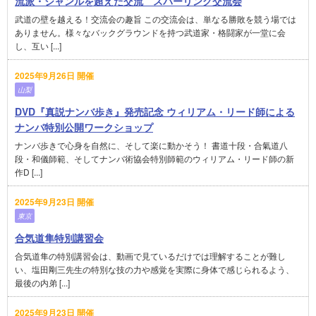
流派・ジャンルを超えた交流 スパーリング交流会
武道の壁を越える！交流会の趣旨 この交流会は、単なる勝敗を競う場では
ありません。様々なバックグラウンドを持つ武道家・格闘家が一堂に会
し、互い [...]
2025年9月26日 開催
山梨
DVD『真説ナンバ歩き』発売記念 ウィリアム・リード師による
ナンバ特別公開ワークショップ
ナンバ歩きで心身を自然に、そして楽に動かそう！ 書道十段・合氣道八
段・和儀師範、そしてナンバ術協会特別師範のウィリアム・リード師の新
作D [...]
2025年9月23日 開催
東京
合気道隼特別講習会
合気道隼の特別講習会は、動画で見ているだけでは理解することが難し
い、塩田剛三先生の特別な技の力や感覚を実際に身体で感じられるよう、
最後の内弟 [...]
2025年9月23日 開催