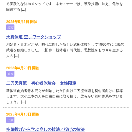
る実践的な防御メソッドです。本セミナーでは、護身技術に加え、危険を
回避する [...]
2025年5月3日 開催
東京
天真体道 空手ワークショップ
創始者・青木宏之が、時代に即した新しい武術体技として1960年代に現代
武道を創始しました。（旧称：新体道）時代性、思想性をもつ今を生きる
人の [...]
2025年4月20日 開催
東京
二刀天真流 初心者体験会 女性限定
新体道創始者青木宏之が創始した女性向け二刀流剣術を初心者向けに指導
します。大小二本の刀を自由自在に取り扱う、柔らかい剣術体系を学びま
しょう。 [...]
2025年4月13日 開催
千葉
空気投げから学ぶ崩しの技法／投げの技法