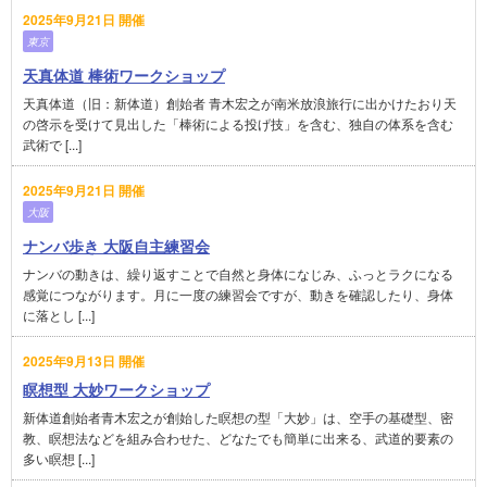
2025年9月21日 開催
東京
天真体道 棒術ワークショップ
天真体道（旧：新体道）創始者 青木宏之が南米放浪旅行に出かけたおり天
の啓示を受けて見出した「棒術による投げ技」を含む、独自の体系を含む
武術で [...]
2025年9月21日 開催
大阪
ナンバ歩き 大阪自主練習会
ナンバの動きは、繰り返すことで自然と身体になじみ、ふっとラクになる
感覚につながります。月に一度の練習会ですが、動きを確認したり、身体
に落とし [...]
2025年9月13日 開催
瞑想型 大妙ワークショップ
新体道創始者青木宏之が創始した瞑想の型「大妙」は、空手の基礎型、密
教、瞑想法などを組み合わせた、どなたでも簡単に出来る、武道的要素の
多い瞑想 [...]