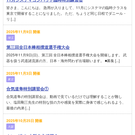
皆さま、こんにちは。 急用が入りまして、11月にシステマの臨時クラスを
東京で開催することになりました。 ただ、ちょうど同じ日程でダニール・
リ [...]
2025年11月9日 開催
埼玉
第三回全日本棒相撲道選手権大会
2025年11月9日(日)、第三回 全日本棒相撲道選手権大会を開催します。 武
器を扱う武道諸流派の方、日本・海外問わず出場願います。 ■募集 [...]
2025年11月3日 開催
東京
合気道隼特別講習会①
合気道隼の特別講習会は、動画で見ているだけでは理解することが難し
い、塩田剛三先生の特別な技の力や感覚を実際に身体で感じられるよう、
最後の内弟 [...]
2025年10月25日 開催
大阪