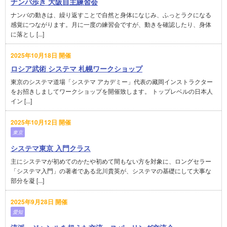
ナンバ歩き 大阪自主練習会
ナンバの動きは、繰り返すことで自然と身体になじみ、ふっとラクになる
感覚につながります。月に一度の練習会ですが、動きを確認したり、身体
に落とし [...]
2025年10月18日 開催
ロシア武術 システマ 札幌ワークショップ
東京のシステマ道場「システマ アカデミー」代表の藏岡インストラクター
をお招きしましてワークショップを開催致します。 トップレベルの日本人
イン [...]
2025年10月12日 開催
東京
システマ東京 入門クラス
主にシステマが初めてのかたや初めて間もない方を対象に、ロングセラー
「システマ入門」の著者である北川貴英が、システマの基礎にして大事な
部分を凝 [...]
2025年9月28日 開催
愛知