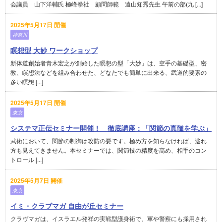
会議員 山下洋輔氏 極峰拳社 顧問師範 遠山知秀先生 午前の部(九 [...]
2025年5月17日 開催
神奈川
瞑想型 大妙 ワークショップ
新体道創始者青木宏之が創始した瞑想の型「大妙」は、空手の基礎型、密
教、瞑想法などを組み合わせた、どなたでも簡単に出来る、武道的要素の
多い瞑想 [...]
2025年5月17日 開催
東京
システマ正伝セミナー開催！ 徹底講座：「関節の真髄を学ぶ」
武術において、関節の制御は攻防の要です。極め方を知らなければ、逃れ
方も見えてきません。本セミナーでは、関節技の精度を高め、相手のコン
トロール [...]
2025年5月7日 開催
東京
イミ・クラブマガ 自由が丘セミナー
クラヴマガは、イスラエル発祥の実戦型護身術で、軍や警察にも採用され