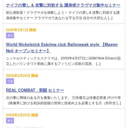
ナイフの脅し & 攻撃に対処する 護身術クラヴマガ集中セミナー
初心者歓迎！クラヴマガを体験しよう！ ナイフの脅し& 攻撃に対処する護
身術集中セミナー クラヴマガであなたを守る方法 自分や大切な人 [...]
2025年3月1日 開催
東京
World Nickelstick Eskrima club Balintawak style 【Master
Neil オープンセミナー】
ニッケルスティックエスクリマは、2003年4月27日にGGM Nick Elizarが設
立したバリンタワク系統に属するフィリピン武術の流派、 [...]
2025年2月24日 開催
千葉
REAL COMBAT . 実闘 セミナー
次の事に興味のある方を募集いたします。 ①俳優又は俳優志望者.ｽﾀﾝﾄﾏﾝ等
［映像界に於ける初歩的技能の習得と技術向上を必要とする方（所作含 [...]
2025年2月23日 開催
東京