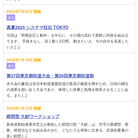
2025年7月26日 開催
東京
真夏2025 システマ狂伝 TOKYO
今回は「即興反応と動作」を中心に、その場の流れで柔軟に内容を組み立
てます。 手抜きなし、深く動く2日間。 動きたい人、今の自分を見直した
い人 [...]
2025年7月19日 開催
東京
第37回東京都杖道大会・第26回東京都杖道祭
本大会の趣旨は全日本剣道連盟杖道の普及の徹底を期すため、日頃の稽古
の成果を競い合う大会であり、体得した技量と気塊を助長させることにあ
る。また [...]
2025年7月12日 開催
瞑想型 大妙ワークショップ
新体道創始者青木宏之が創始した瞑想の型「大妙」は、空手の基礎型、密
教、瞑想法などを組み合わせた、どなたでも簡単に出来る、武道的要素の
多い瞑想 [...]