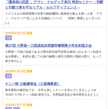
「護身術の巨匠 」アヴィ・ナルディア来日 特別セミナー ─ 判断
と行動で身を守るリアル・セルフディフェンス ─
イスラエルの特殊部隊や世界の精鋭機関に護身術を教える第一人者、 アヴ
ィ・ナルディア 氏による 4 回連続シリーズ。 「危険に遭遇しない日々の
[...]
2026年2月21日 開催
千葉
第37回 小野派一刀流流祖忠明旗争奪関東小学生剣道大会
小野派一刀流の流祖である小野次郎右衛門忠明を後世に伝えるべく剣道大
会を開催し、剣道を通じて心身の練磨と相互の調和と親睦を図り、もって
青少年の [...]
2026年1月24日 開催
大阪
ナンバ術 大阪練習会（心斎橋教室）
新年最初の練習会です。 今年も楽しくナンバを学んでいきましょう🌿
10:00~11:00 ナンバ体操 室内では、矢野龍彦先生が長年研究された [...]
2026年1月17日 開催