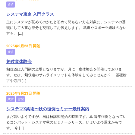
東京
システマ東京 入門クラス
主にシステマが初めてのかたと初めて間もない方を対象に、システマの基
礎にして大事な部分を凝縮してお伝えします。 武道やスポーツ経験のない
方も、 [...]
2025年9月23日 開催
東京
剱伎道体験会
剱伎道は入門制の道場となりますが、月に一度体験会を開催しておりま
す。ぜひ、剱伎道のサムライメソッドを体験をしてみませんか？！ 基礎稽
古や応用 [...]
2025年9月23日 開催
東京
宮城
システマX柔術〜秋の恒例セミナー最終案内
まだ暑いようですが、暦は秋講習開始の時期です。🙇 毎年恒例となってい
るコンバット・システマ秋のセミナーシリーズ、いよいよ今週末からで
す。 今 [...]