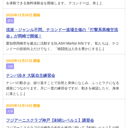
を体験できる無料体験会を開催します。 テコンドーは、単 [...]
2025年12月28日 開催
愛知
流派・ジャンル不問。テコンドー道場主催の「打撃系異種交流
会」が岡崎で開催！
愛知県岡崎市を拠点に活動するSLASH Martial Artsです。 私たちは、テコ
ンドーの技術向上だけでなく、「格闘技は人生を豊かにする [...]
2025年12月21日 開催
大阪
ナンバ歩き 大阪自主練習会
ナンバの動きは、繰り返すことで自然と身体になじみ、ふっとラクになる
感覚につながります。月に一度の練習会ですが、動きを確認したり、身体
に落とし [...]
2025年12月14日 開催
兵庫
フジアーニスクラブ神戸【剣術レベル１】講習会
フジアーニスクラブの大嶋良介先生を神戸に招いて【剣術レベル１】の技