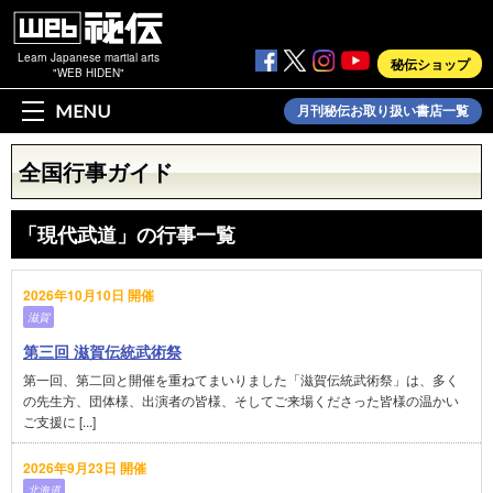
Learn Japanese martial arts
秘伝ショップ
"WEB HIDEN"
MENU
月刊秘伝お取り扱い書店一覧
全国行事ガイド
「現代武道」の行事一覧
2026年10月10日 開催
滋賀
第三回 滋賀伝統武術祭
第一回、第二回と開催を重ねてまいりました「滋賀伝統武術祭」は、多く
の先生方、団体様、出演者の皆様、そしてご来場くださった皆様の温かい
ご支援に [...]
2026年9月23日 開催
北海道