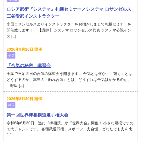
ロシア武術『システマ』札幌セミナー／システマ ロサンゼルス
三谷愛武インストラクター
米国ロサンゼルスよりインストラクターをお招きしまして札幌セミナーを
開催致します！！ 【講師】 システマ ロサンゼルス代表 システマ公認イン
ス [...]
2026年9月20日 開催
千葉
「合気の秘密」講習会
千葉で三泊四日の合気の講習会を開きます。 合気とは何か、「繋ぐ」とは
どうするのか、本当の「触れ合気」とは、どうすれば合気はかかるのか、
「呼吸 [...]
2026年8月30日 開催
埼玉
第一回世界棒相撲道選手権大会
令和8年8月30日 遂に『棒相撲』が『世界大会』開催！ 小さな規模ですの
で大チャンスです。 各種武道武術、スポーツ、力自慢、どなたでも力を比
[...]