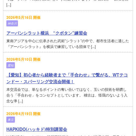
[...]
2026年5月16日 開催
神奈川
アーバンシラット横浜 “クボタン”練習会
東南アジアを中心に伝承された武術”シラット”の中で、都市生活者に適した
『アーバンシラット』を横浜で練習している団体で [...]
2026年5月10日 開催
愛知
【愛知】初心者から経験者まで「手合わせ」で繋がる、WTテコ
ンドー・スパーリング交流会開催！
本交流会では、単なるポイントの奪い合いではなく、互いの技術を研鑽し
合う「手合わせ」をコンセプトとしています。 稽古は、怪我のないよう入
念な準 [...]
2026年4月19日 開催
東京
HAPKIDO(ハッキド)特別講習会