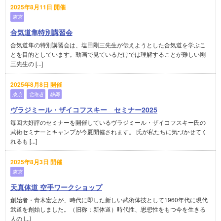
2025年8月11日 開催
東京
合気道隼特別講習会
合気道隼の特別講習会は、塩田剛三先生が伝えようとした合気道を学ぶこ
とを目的としています。動画で見ているだけでは理解することが難しい剛
三先生の [...]
2025年8月8日 開催
東京
北海道
静岡
ヴラジミール・ザイコフスキー セミナー2025
毎回大好評のセミナーを開催しているヴラジミール・ザイコフスキー氏の
武術セミナーとキャンプが今夏開催されます。 氏が私たちに気づかせてく
れるも [...]
2025年8月3日 開催
東京
天真体道 空手ワークショップ
創始者・青木宏之が、時代に即した新しい武術体技として1960年代に現代
武道を創始しました。（旧称：新体道）時代性、思想性をもつ今を生きる
人の [...]