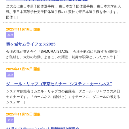
当大会は東日本男子団体選手権 、東日本女子団体選手権、東日本大学新人
戦、東日本高等学校男子団体選手権の４競技で東日本選手権を争います。
団体 [...]
2025年11月16日 開催
福島
鶴ヶ城サムライフェス2025
会津の魂が響き合う「SAMURAI STAGE」 会津を拠点に活躍する団体等々
が集結し、太鼓の鼓動、よさこいの躍動、剣舞や殺陣といったサムラ [...]
2025年11月15日 開催
東京
ダニール・リャブコ東京セミナー “システマ・カームネス”
システマ創始者ミカエル・リャブコの後継者、ダニール・リャブコの来日
セミナーです。「カームネス（静けさ）」をテーマに、ダニールの考える
システマ [...]
2025年11月15日 開催
東京
11月システマコンバット臨時特別練習会