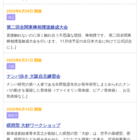
2025年6月29日 開催
埼玉
第二回全関東棒相撲道錬成大会
直接触れないのに深く触れ合う不思議な競技、棒相撲です。 第二回全関東
棒相撲道錬成大会を行います。 11月頃予定の全日本大会に向けて公式試合
に [...]
2025年6月21日 開催
大阪
ナンバ歩き 大阪自主練習会
ナンバ研究の第一人者である矢野龍彦先生が長年研究しまとめられたナン
バの動きを凝縮した骨体操（ヴァイオリン骨体操、ピアノ骨体操）、お元
気体操な [...]
2025年6月14日 開催
神奈川
瞑想型 大妙ワークショップ
新体道創始者青木宏之が創始した瞑想の型「大妙」は、空手の基礎型、密
教、瞑想法などを組み合わせた、どなたでも簡単に出来る、武道的要素の