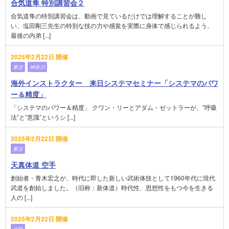
合気道隼 特別講習会２
合気道隼の特別講習会は、動画で見ているだけでは理解することが難し
い、塩田剛三先生の特別な技の力や感覚を実際に身体で感じられるよう、
最後の内弟 [...]
2025年2月22日 開催
東京
神奈川
海外インストラクター 来日システマセミナー「システマのパワ
ー＆精度」
「システマのパワー＆精度」 クワン・リーとアダム・ゼットラーが、”呼吸
法”と”意識”というシ [...]
2025年2月22日 開催
東京
天真体道 空手
創始者・青木宏之が、時代に即した新しい武術体技として1960年代に現代
武道を創始しました。（旧称：新体道）時代性、思想性をもつ今を生きる
人の [...]
2025年2月22日 開催