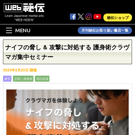
Learn Japanese martial arts
秘伝ショップ
"WEB HIDEN"
MENU
月刊秘伝お取り扱い書店一覧
ナイフの脅し & 攻撃に対処する 護身術クラヴ
マガ集中セミナー
2025年3月20日 開催
東京
忍術／護身術
現代武道