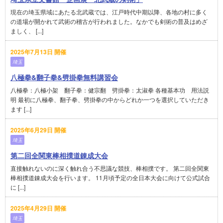
現在の埼玉県域にあたる北武蔵では、江戸時代中期以降、各地の村に多く
の道場が開かれて武術の稽古が行われました。なかでも剣術の普及はめざ
ましく、 [...]
2025年7月13日 開催
埼玉
八極拳&翻子拳&劈掛拳無料講習会
八極拳：八極小架 翻子拳：健宗翻 劈掛拳：太淑拳 各種基本功 用法説
明 最初に八極拳、翻子拳、劈掛拳の中からどれか一つを選択していただき
ます [...]
2025年6月29日 開催
埼玉
第二回全関東棒相撲道錬成大会
直接触れないのに深く触れ合う不思議な競技、棒相撲です。 第二回全関東
棒相撲道錬成大会を行います。 11月頃予定の全日本大会に向けて公式試合
に [...]
2025年4月29日 開催
埼玉