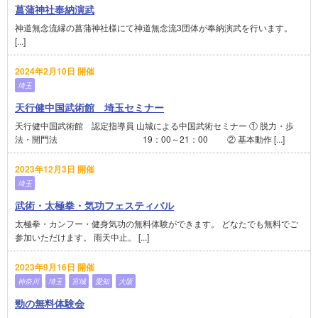
菖蒲神社奉納演武
神道無念流縁の菖蒲神社様にて神道無念流3団体が奉納演武を行います。
[...]
2024年2月10日 開催
埼玉
天行健中国武術館 埼玉セミナー
天行健中国武術館 認定指導員 山城による中国武術セミナー ① 脱力・歩
法・開門法 19：00～21：00 ② 基本動作 [...]
2023年12月3日 開催
埼玉
武術・太極拳・気功フェスティバル
太極拳・カンフー・健身気功の無料体験ができます。 どなたでも無料でご
参加いただけます。 雨天中止。 [...]
2023年9月16日 開催
神奈川
埼玉
宮城
愛知
大阪
勁の無料体験会