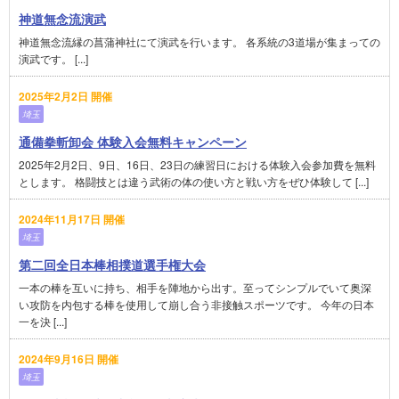
神道無念流演武
神道無念流縁の菖蒲神社にて演武を行います。 各系統の3道場が集まっての
演武です。 [...]
2025年2月2日 開催
埼玉
通備拳斬卸会 体験入会無料キャンペーン
2025年2月2日、9日、16日、23日の練習日における体験入会参加費を無料
とします。 格闘技とは違う武術の体の使い方と戦い方をぜひ体験して [...]
2024年11月17日 開催
埼玉
第二回全日本棒相撲道選手権大会
一本の棒を互いに持ち、相手を陣地から出す。至ってシンプルでいて奥深
い攻防を内包する棒を使用して崩し合う非接触スポーツです。 今年の日本
一を決 [...]
2024年9月16日 開催
埼玉