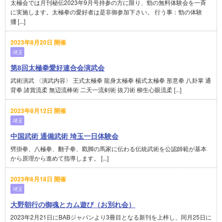
太極会では月刊秘伝2023年9月号持参の方に限り、勁の無料体験会を一斉
に実施します。太極拳の愛好者は是非御参加下さい。 行う事：勁の体験
掤 [...]
2023年8月20日 開催
埼玉
第8回太極拳愛好連合会演武会
武術演武 〈演武内容〉 王式太極拳 龍身太極拳 楊式太極拳 形意拳 八卦掌 通
背拳 諸賞流柔 無辺流棒術 二天一流剣術 抜刀術 柳生心眼流柔 [...]
2023年8月12日 開催
埼玉
中国武術 通備武術 埼玉一日体験会
劈掛拳、八極拳、翻子拳、戳脚の馬家に伝わる伝統武術を公認師範が基本
から原理から進めて指導します。 [...]
2023年6月18日 開催
埼玉
大野朝行の御魂とカム遊び（お別れ会）
2023年2月21日にBABジャパンより3冊目となる新刊を上梓し、同月25日に