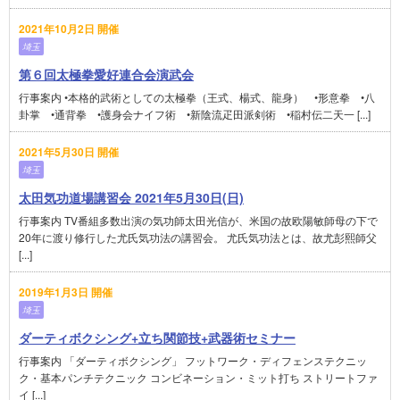
2021年10月2日 開催
埼玉
第６回太極拳愛好連合会演武会
行事案内 •本格的武術としての太極拳（王式、楊式、龍身） •形意拳 •八
卦掌 •通背拳 •護身会ナイフ術 •新陰流疋田派剣術 •稲村伝二天一 [...]
2021年5月30日 開催
埼玉
太田気功道場講習会 2021年5月30日(日)
行事案内 TV番組多数出演の気功師太田光信が、米国の故欧陽敏師母の下で
20年に渡り修行した尤氏気功法の講習会。 尤氏気功法とは、故尤彭熙師父
[...]
2019年1月3日 開催
埼玉
ダーティボクシング+立ち関節技+武器術セミナー
行事案内 「ダーティボクシング」 フットワーク・ディフェンステクニッ
ク・基本パンチテクニック コンビネーション・ミット打ち ストリートファ
イ [...]