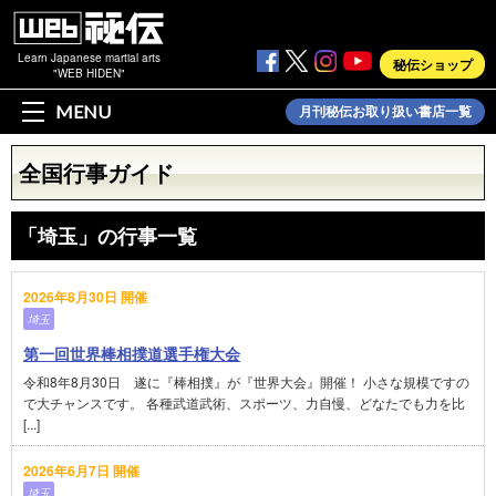
Learn Japanese martial arts
秘伝ショップ
"WEB HIDEN"
MENU
月刊秘伝お取り扱い書店一覧
全国行事ガイド
「埼玉」の行事一覧
2026年8月30日 開催
埼玉
第一回世界棒相撲道選手権大会
令和8年8月30日 遂に『棒相撲』が『世界大会』開催！ 小さな規模ですの
で大チャンスです。 各種武道武術、スポーツ、力自慢、どなたでも力を比
[...]
2026年6月7日 開催
埼玉