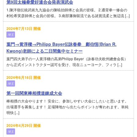
第9回太極拳愛好連合会発表演武会
1.陳泮嶺伝統武術九九協会の陳暁抬師傅と会員の皆様。 2.通背拳一修会の
村松希実彦師傅と会員の皆様。 3.南部藩御留流である諸賞流柔と無辺流 [...]
2024年7月13日 開催
埼玉
葉門→黄淳樑→Philipp Bayer伝詠春拳 鄺伯恆(Brian R.
Kwong)老師による二日間集中セミナー
葉門四大弟子の一人黄淳樑の高弟Philipp Bayer（詠春功夫欧州總會会長）
から正式インストラクター認可を受け、現在ニューヨーク、フィラ [...]
2024年6月16日 開催
埼玉
第一回関東棒相撲道錬成大会
棒相撲の大会やります！ 安全に、参加しやすい大会にしたいと思います。
出場選手を募集します！ 足場陣地から出たらポイントが奪われます。単純
明快 [...]
2024年4月29日 開催
埼玉