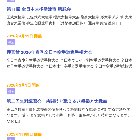
第11回 全日本太極拳連盟 演武会
王式太極拳 伝統武式太極拳 楊家太極拳大架 龍身太極拳 形意拳 八卦掌 大東
流合気柔術 柳生心眼流甲冑和 〈外部参加団体〉 通背拳 総合護身 [...]
2026年4月11日 開催
埼玉
極真館 2026年春季全日本空手道選手権大会
全日本青少年空手道選手権大会 全日本ウェイト制空手道選手権大会 全日本
女子空手道選手権大会 全日本壮年空手道選手権大会 全日本空手道型競技選
[...]
2026年3月1日 開催
埼玉
第二回無料講習会 格闘技と戦える八極拳と太極拳
馬氏八極拳と簡化太極拳の技を使って格闘技的な戦法に対処する方法を学
びます。 飽くまで武術としての型 套路 形を生かした技術になります。
なお [...]
2025年11月9日 開催