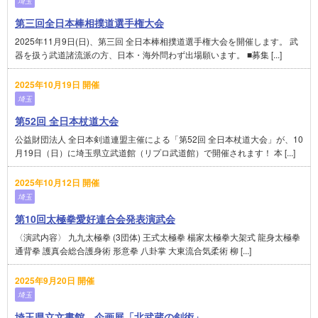
埼玉
第三回全日本棒相撲道選手権大会
2025年11月9日(日)、第三回 全日本棒相撲道選手権大会を開催します。 武
器を扱う武道諸流派の方、日本・海外問わず出場願います。 ■募集 [...]
2025年10月19日 開催
埼玉
第52回 全日本杖道大会
公益財団法人 全日本剣道連盟主催による「第52回 全日本杖道大会」が、10
月19日（日）に埼玉県立武道館（リプロ武道館）で開催されます！ 本 [...]
2025年10月12日 開催
埼玉
第10回太極拳愛好連合会発表演武会
〈演武内容〉 九九太極拳 (3団体) 王式太極拳 楊家太極拳大架式 龍身太極拳
通背拳 護真会総合護身術 形意拳 八卦掌 大東流合気柔術 柳 [...]
2025年9月20日 開催
埼玉
埼玉県立文書館 企画展「北武蔵の剣術」