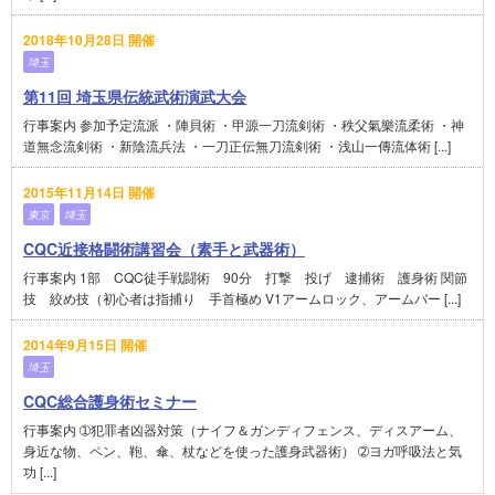
2018年10月28日 開催
埼玉
第11回 埼玉県伝統武術演武大会
行事案内 参加予定流派 ・陣貝術 ・甲源一刀流剣術 ・秩父氣樂流柔術 ・神
道無念流剣術 ・新陰流兵法 ・一刀正伝無刀流剣術 ・浅山一傳流体術 [...]
2015年11月14日 開催
東京
埼玉
CQC近接格闘術講習会（素手と武器術）
行事案内 1部 CQC徒手戦闘術 90分 打撃 投げ 逮捕術 護身術 関節
技 絞め技（初心者は指捕り 手首極め V1アームロック、アームバー [...]
2014年9月15日 開催
埼玉
CQC総合護身術セミナー
行事案内 ➀犯罪者凶器対策（ナイフ＆ガンディフェンス、ディスアーム、
身近な物、ペン、鞄、傘、杖などを使った護身武器術） ➁ヨガ呼吸法と気
功 [...]