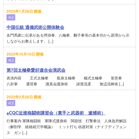
2023年1月28日 開催
埼玉
中国伝統 通備武術公開体験会
名門馬家に伝承がある劈掛拳、八極拳、翻子拳等の基本功から原理から示
しながらお教えします。 [...]
2022年10月10日 開催
埼玉
第7回太極拳愛好連合会演武会
表演内容 王式太極拳 龍身太極拳 楊式太極拳 形意拳
八卦掌 通背拳 護真会護身術 諸賞流柔 無辺流棒術 [...]
2022年2月28日 開催
埼玉
※CQC近接格闘術講習会（素手と武器術 逮捕術）
行事案内 軍隊格闘術 軍隊式護身術 関節技 打撃拳法 人体急所解説
（解剖学 経絡経穴学概論） ミット打ち 凶器対策（ナイフディフェン
ス ガン [...]