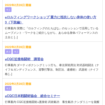
2022年2月28日 開催
埼玉
※ロルフィングワークショップ 重力に抵抗しない身体の使い方
3（下肢編）
行事案内 実際に『ロルフィングのたちばな』のセッションで活用している
ムーブメント・ワークをご紹介しながら、あらゆる身体パフォーマンスの
土台と [...]
2022年2月28日 開催
東京
埼玉
※CQC近接格闘術 講習会
行事案内 ダーティボクシングミット打ち、拳法実戦用法 対武器戦闘法（ナ
イフ＆ガンディフェンス、迎撃打撃法、制圧法、逮捕術） 武器術（ナイフ
格 [...]
2022年2月28日 開催
埼玉
※CQC日本戦闘術協会 総合セミナー
行事案内 CQC近接格闘術+護身術 武術氣功 養生氣功 クンダリニーを覚醒