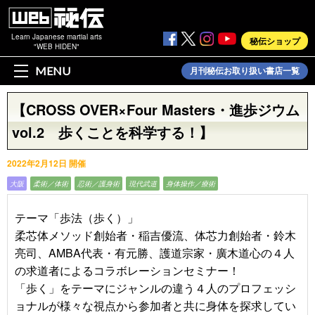
Learn Japanese martial arts
秘伝ショップ
"WEB HIDEN"
MENU
月刊秘伝お取り扱い書店一覧
【CROSS OVER×Four Masters・進歩ジウム
vol.2 歩くことを科学する！】
2022年2月12日 開催
大阪
柔術／体術
忍術／護身術
現代武道
身体操作／療術
テーマ「歩法（歩く）」
柔芯体メソッド創始者・稲吉優流、体芯力創始者・鈴木
亮司、AMBA代表・有元勝、護道宗家・廣木道心の４人
の求道者によるコラボレーションセミナー！
「歩く」をテーマにジャンルの違う４人のプロフェッシ
ョナルが様々な視点から参加者と共に身体を探求してい