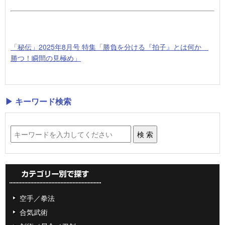
「秘伝」2025年8月号 特集「勝負を分ける『拍子』とは何か
勝つ！瞬間の見極め」
▶ キーワード検索
空手／拳法
合気武術