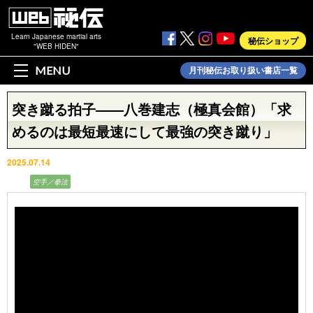
Learn Japanese martial arts
秘伝ショップ
"WEB HIDEN"
MENU
月刊秘伝お取り扱い書店一覧
突き蹴る拍子——八巻建志（極真会館）「求
めるのは最短最速にして最強の突き蹴り」
2025.07.14
動画
空手／拳法