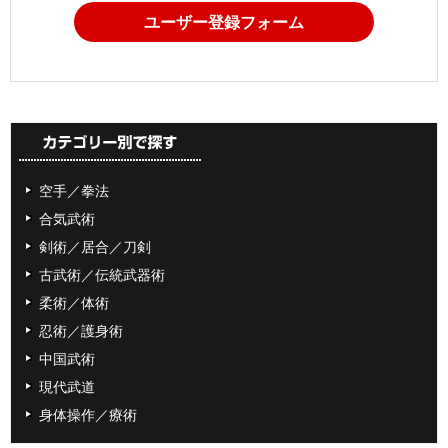
ユーザー登録フォーム
空手／拳法
合気武術
剣術／居合／刀剣
古武術／伝統武器術
柔術／体術
忍術／護身術
中国武術
現代武道
身体操作／療術