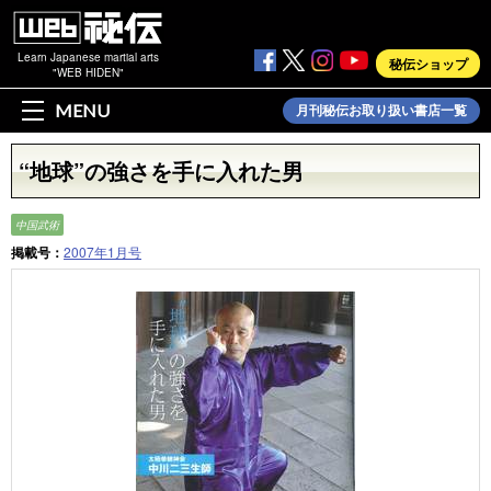
Learn Japanese martial arts
秘伝ショップ
"WEB HIDEN"
MENU
月刊秘伝お取り扱い書店一覧
“地球”の強さを手に入れた男
中国武術
掲載号：
2007年1月号