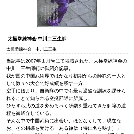
太極拳練神会 中川二三生師
太極拳練神会 中川二三生
当記事は2007年１月号にて掲載された、太極拳練神会の
中川二三生師範の御紹介記事。
我が国の中国武術界ではかなり初期からの師範の一人と
して数々の大会で好成績を残す一方、
空手に始まり、自衛隊の中でも最も過酷な訓練を課せら
れることで知られる空挺部隊に所属し、
ひたすら武の道を究めるべく研鑽を重ねてきた師範の道
程を御紹介している。
そんな中で中国武術に出会い、ほどなくして、現在な
お、その指導を受ける「ある禅僧（特に名を秘す）」