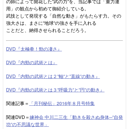
の師によって開花した”武の力”を、当記事では「重力運
用」の観点から初めて御紹介している。
武技として発現する「自然な動き」がもたらす力。その
強大さは、まさに”地球”の強さを手に入れる
ことだと、納得させられることだろう。
DVD『太極拳！勁の凄さ』
DVD『内勁の武術とは』
DVD『内勁の武術とは２”軸”と”直線”の動き』
DVD『内勁の武術とは３”呼吸力”と”円”の動き』
関連記事＝
「月刊秘伝」2016年８月号特集
関連DVD＝
練神会 中川二三生「動きを殺さぬ身体─”自発
功”の不思議な世界」