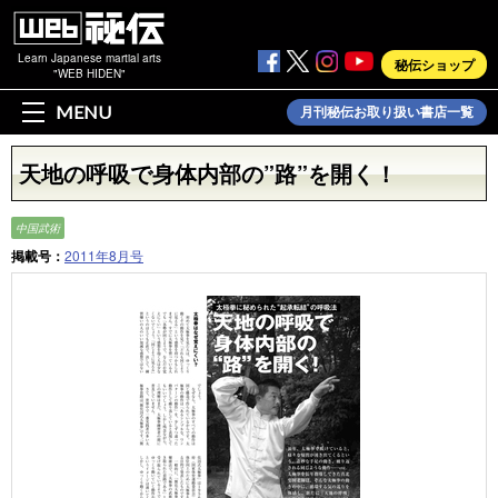
Learn Japanese martial arts
秘伝ショップ
"WEB HIDEN"
MENU
月刊秘伝お取り扱い書店一覧
天地の呼吸で身体内部の”路”を開く！
中国武術
掲載号：
2011年8月号