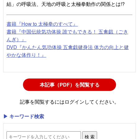
結」の呼吸法、天地の呼吸と太極拳動作の関係とは!?
書籍『How to 太極拳のすべて』
書籍『
中国伝統気功体操 誰でもできる！ 五禽戯（ごき
んぎ）
』
DVD『
かんたん気功体操 五禽戯健身法 体力の向上と健
やかな体作り！』
本記事（PDF）を閲覧する
記事を閲覧するにはログインしてください。
▶ キーワード検索