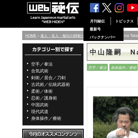
Learn Japanese martial arts
月刊秘伝
トピックス
"WEB HIDEN"
最新号
HOME
>
達人・名人・秘伝の師範たち
> 中山隆嗣 Nakayama Tak
バックナンバー
中山隆嗣 Na
空手／拳法
空手／拳法
身体操作／療術
合気武術
剣術／居合／刀剣
古武術／伝統武器術
柔術／体術
忍術／護身術
中国武術
現代武道
身体操作／療術