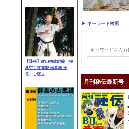
▶ キーワード検索
【訃報】盧山初雄師範（極
真空手道連盟 極真館 会
長）ご逝去
月刊秘伝最新号