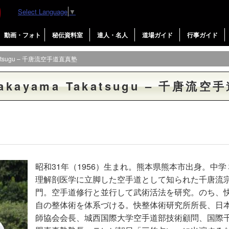
Select Language
▼
動画・フォト
秘伝資料室
達人・名人
道場ガイド
行事ガイド
atsugu – 千唐流空手道直真塾
kayama Takatsugu – 千唐流空
昭和31年（1956）生まれ。熊本県熊本市出身。中
理解剖医学に立脚した空手道として知られた千唐流
門。空手道修行と並行して武術活法を研究。のち、
自の整体術を体系づける。快整体術研究所所長、日
師協会会長、城西国際大学空手道部技術顧問、国際