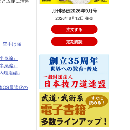
など広範に活躍
月刊秘伝2026年9月号
2026年8月12日 発売
注文する
定期購読
、空手は強
上半身編』
下半身編』
体内環境編』
体OS最適化の