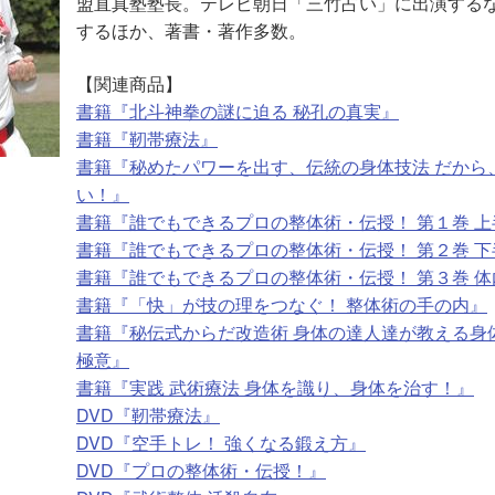
盟直真塾塾長。テレビ朝日「三竹占い」に出演する
するほか、著書・著作多数。
【関連商品】
書籍『北斗神拳の謎に迫る 秘孔の真実』
書籍『靭帯療法』
書籍『秘めたパワーを出す、伝統の身体技法 だから
い！』
書籍『誰でもできるプロの整体術・伝授！ 第１巻 
書籍『誰でもできるプロの整体術・伝授！ 第２巻 
書籍『誰でもできるプロの整体術・伝授！ 第３巻 
書籍『「快」が技の理をつなぐ！ 整体術の手の内』
書籍『秘伝式からだ改造術 身体の達人達が教える身
極意』
書籍『実践 武術療法 身体を識り、身体を治す！』
DVD『靭帯療法』
DVD『空手トレ！ 強くなる鍛え方』
DVD『プロの整体術・伝授！』