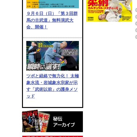
９月６日（日）「第３回群
馬の古武道」無料演武大
会、開催！
ツボと経絡で無力化！ 太極
象水流・岩城象水宗家が示
す「武術以前」の護身メソ
ッド