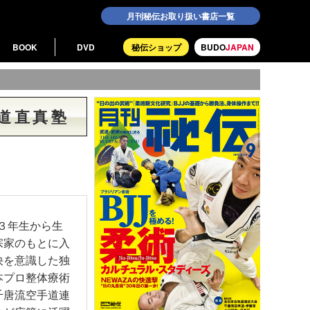
月刊秘伝お取り扱い書店一覧
BOOK
DVD
秘伝ショップ
BUDO
JAPAN
手道直真塾
学３年生から生
宗家のもとに入
快を意識した独
本プロ整体療術
千唐流空手道連