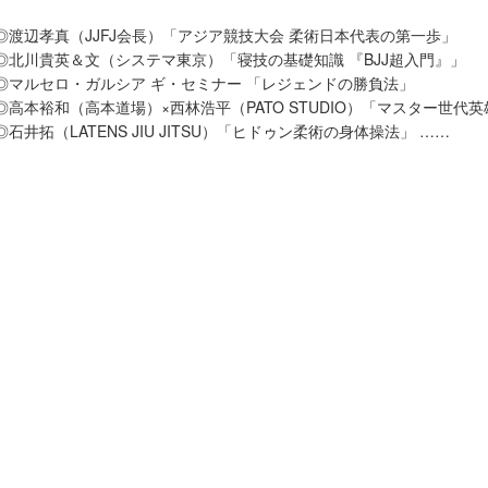
◎渡辺孝真（JJFJ会長）「アジア競技大会 柔術日本代表の第一歩」
◎北川貴英＆文（システマ東京）「寝技の基礎知識 『BJJ超入門』」
◎マルセロ・ガルシア ギ・セミナー 「レジェンドの勝負法」
◎高本裕和（高本道場）×西林浩平（PATO STUDIO）「マスター世代
◎石井拓（LATENS JIU JITSU）「ヒドゥン柔術の身体操法」 ……