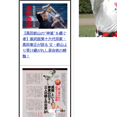
【黒田鉄山の“神速”を継ぐ
者】振武舘第十六代宗家・
黒田泰正が語る 父・鉄山よ
り受け継がれし居合術の精
髄！