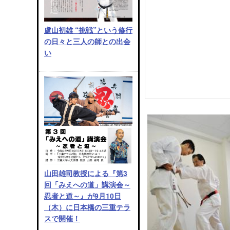
盧山初雄 “挑戦”という修行
の日々と三人の師との出会
い
山田雄司教授による『第3
回「みえへの道」講演会～
忍者と道～』が9月10日
（木）に日本橋の三重テラ
スで開催！