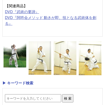
【関連商品】
DVD『武術の要諦』
DVD『阿吽会メソッド 動きが即、技となる武術体を創
る』
▶ キーワード検索