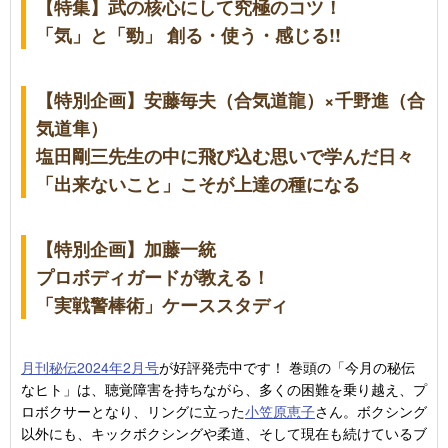
【特集】武の核心にして究極のコツ！
「気」と「勁」 創る・使う・感じる!!
【特別企画】安藤毎夫（合気道龍）×千野進（合
気道隼）
塩田剛三先生の中に飛び込む思いで学んだ日々
「出来ないこと」こそが上達の種になる
【特別企画】加藤一統
プロボディガードが教える！
「実戦警棒術」ケーススタディ
月刊秘伝2024年2月号
が好評発売中です！ 巻頭の「今月の秘伝
なヒト」は、聴覚障害を持ちながら、多くの困難を乗り越え、プ
ロボクサーとなり、リングに立った
小笠原恵子
さん。ボクシング
以外にも、キックボクシングや柔道、そして現在も続けているブ