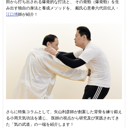
田から打ち出される爆発的な打法と、 その発勁（爆発勁）を生
み出す独自の身法と養成メソッドを、 戴氏心意拳六代目伝人・
江口博
師が紹介！
さらに特集コラムとして、矢山利彦師が創案した背骨を練り鍛え
る小周天気功法を通じ、 医師の視点から研究及び実践されてき
た「気の武道」の一端を紹介します！