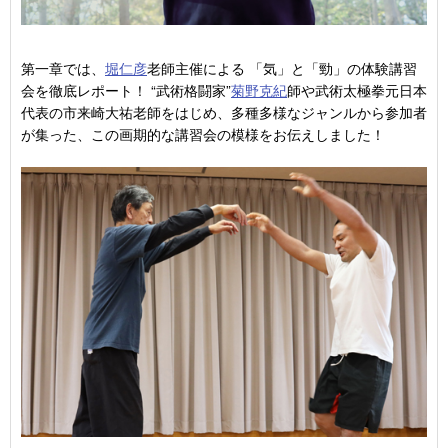
第一章では、
堀仁彦
老師主催による 「気」と「勁」の体験講習
会を徹底レポート！ “武術格闘家”
菊野克紀
師や武術太極拳元日本
代表の市来崎大祐老師をはじめ、多種多様なジャンルから参加者
が集った、この画期的な講習会の模様をお伝えしました！