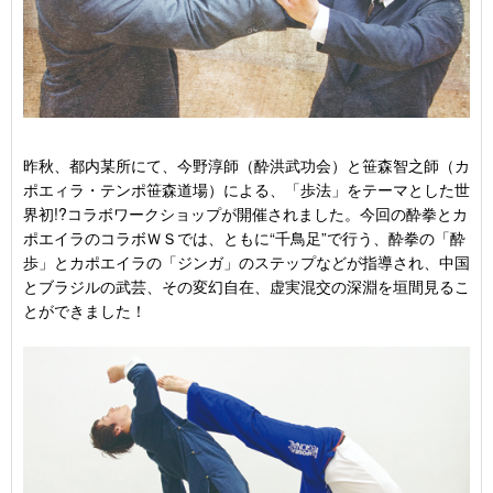
昨秋、都内某所にて、今野淳師（酔洪武功会）と笹森智之師（カ
ポエィラ・テンポ笹森道場）による、「歩法」をテーマとした世
界初!?コラボワークショップが開催されました。今回の酔拳とカ
ポエイラのコラボＷＳでは、ともに“千鳥足”で行う、酔拳の「酔
歩」とカポエイラの「ジンガ」のステップなどが指導され、中国
とブラジルの武芸、その変幻自在、虚実混交の深淵を垣間見るこ
とができました！