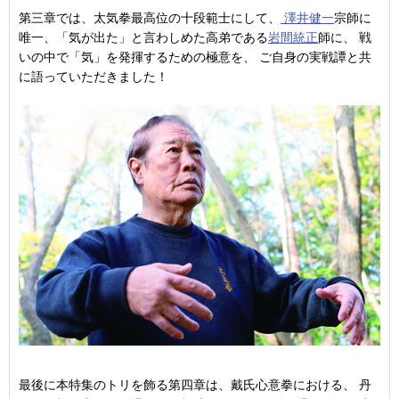
第三章では、太気拳最高位の十段範士にして、
澤井健一
宗師に
唯一、「気が出た」と言わしめた高弟である
岩間統正
師に、 戦
いの中で「気」を発揮するための極意を、 ご自身の実戦譚と共
に語っていただきました！
最後に本特集のトリを飾る第四章は、戴氏心意拳における、 丹