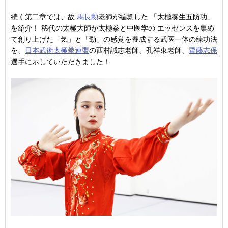
続く第二章では、故
馬長勲
老師が編纂した 「太極養生五防功」
を紹介！ 稀代の太極大師が太極拳と中医学の エッセンスを集め
て創り上げた「気」と「勁」の感覚を養成する武医一体の練功法
を、
日本武術太極拳連盟
の西村誠志老師、孔祥東老師、
齋藤志保
選手に示していただきました！