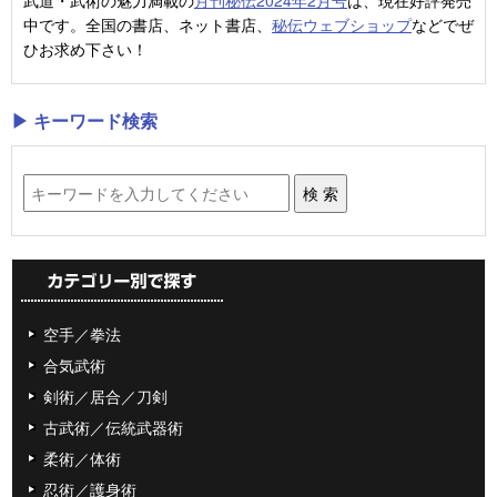
中です。全国の書店、ネット書店、
秘伝ウェブショップ
などでぜ
ひお求め下さい！
▶ キーワード検索
空手／拳法
合気武術
剣術／居合／刀剣
古武術／伝統武器術
柔術／体術
忍術／護身術