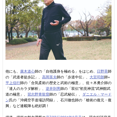
他にも、
廣木道心
師の「自他護身を極める」をはじめ、
日野晃
師
の「武道者徒歩記」、
高岡英夫
師の「歩道中伝」、
大宮司朗
師×
平上信行
師の「合気柔術の歴史と武術の極意」、佐々木勇介師の
「達人のカラダ解析」、
逆井則男
師の「双伝"初見神流"武神館武
道の極意」、
習志野青龍窟
師の「忍武秘伝」、
ダニエル・マード
ン
氏の「沖縄空手道場訪問録」、石川徹也師の「槍術の復元・復
興」など連載陣も絶好調！
武道・武術の魅力満載の
月刊秘伝2024年2月号
は、現在好評発売