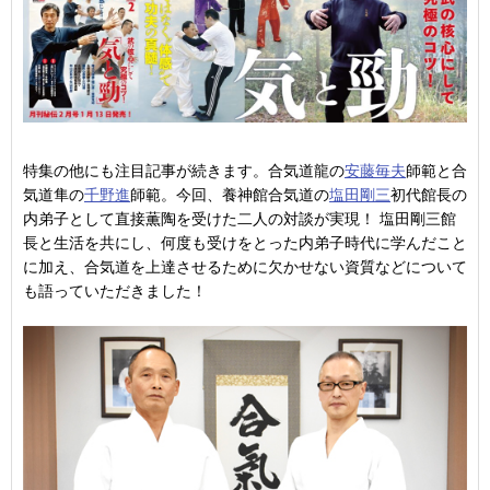
特集の他にも注目記事が続きます。合気道龍の
安藤毎夫
師範と合
気道隼の
千野進
師範。今回、養神館合気道の
塩田剛三
初代館長の
内弟子として直接薫陶を受けた二人の対談が実現！ 塩田剛三館
長と生活を共にし、何度も受けをとった内弟子時代に学んだこと
に加え、合気道を上達させるために欠かせない資質などについて
も語っていただきました！