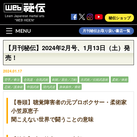
Learn Japanese martial arts
秘伝ショップ
"WEB HIDEN"
MENU
月刊秘伝お取り扱い書店一覧
【月刊秘伝】2024年2月号、1月13日（土）発
売！
2024.01.17
空手／拳法
合気道・合気武術
剣術／居合／刀剣
古武術／伝統武器術
柔術／体術
忍術／護身術
中国武術
現代武道
身体操作／療術
【巻頭】聴覚障害者の元プロボクサー・柔術家
小笠原恵子
聞こえない世界で闘うことの意味