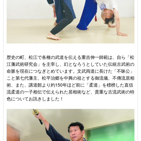
歴史の町、松江で各種の武道を伝える重吉伸一師範は、自ら「松
江藩武術研究会」を主宰し、幻となろうとしていた伝統古武術の
命脈を現在につなぎとめています。文武両道に長けた「不昧公」
こと第七代藩主、松平治郷を中興の祖とする御流儀、不傳流居相
術、また、講道館より約150年ほど前に「柔道」を標榜した直信
流柔道の一子相伝で伝えられた居相術など、貴重な古流武術の特
色についてお訊きしました！