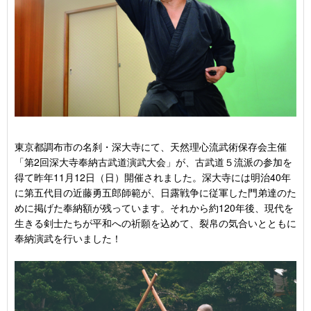
東京都調布市の名刹・深大寺にて、天然理心流武術保存会主催
「第2回深大寺奉納古武道演武大会」が、古武道５流派の参加を
得て昨年11月12日（日）開催されました。深大寺には明治40年
に第五代目の近藤勇五郎師範が、日露戦争に従軍した門弟達のた
めに掲げた奉納額が残っています。それから約120年後、現代を
生きる剣士たちが平和への祈願を込めて、裂帛の気合いとともに
奉納演武を行いました！