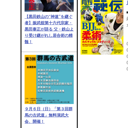
【黒田鉄山の“神速”を継ぐ
者】振武舘第十六代宗家・
黒田泰正が語る 父・鉄山よ
り受け継がれし居合術の精
髄！
９月６日（日）「第３回群
馬の古武道」無料演武大
会、開催！