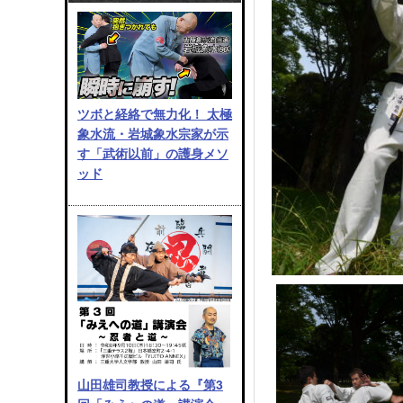
ツボと経絡で無力化！ 太極
象水流・岩城象水宗家が示
す「武術以前」の護身メソ
ッド
山田雄司教授による『第3