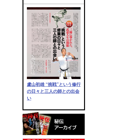
盧山初雄 “挑戦”という修行
の日々と三人の師との出会
い