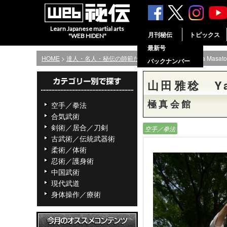
Learn Japanese martial arts
月刊秘伝
トピックス
"WEB HIDEN"
最新号
HOME
>
達人・名人・秘伝の師範たち
> 山田雅稔 Yamada Masato
バックナンバー
山田雅稔 Yam
極真会館
空手／拳法
合気武術
剣術／居合／刀剣
空手／拳法
古武術／伝統武器術
柔術／体術
忍術／護身術
中国武術
現代武道
身体操作／療術