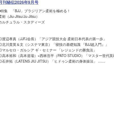
月刊秘伝2026年9月号
■特集 「BJJ」ブラジリアン柔術を極める！
柔術（Jiu-Jitsu/Ju-Jitsu）
カルチュラル・スタディーズ
◎渡辺孝真（JJFJ会長）「アジア競技大会 柔術日本代表の第一歩」
◎北川貴英＆文（システマ東京）「寝技の基礎知識 『BJJ超入門』」
◎マルセロ・ガルシア ギ・セミナー 「レジェンドの勝負法」
◎高本裕和（高本道場）×西林浩平（PATO STUDIO）「マスター世代
◎石井拓（LATENS JIU JITSU）「ヒドゥン柔術の身体操法」 ……