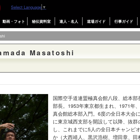
Select Language
▼
動画・フォト
秘伝資料室
達人・名人
道場ガイド
行事ガイド
shi
ada Masatoshi
国際空手道連盟極真会館八段、総本部
部長。1953年東京都生まれ、1971年
真会館総本部入門。6度の全日本大会に出
に東京城西支部を開設して以降、抜群
し、これまでに5人の全日本チャンピ
か（大西靖人、黒沢浩樹、増田章、田