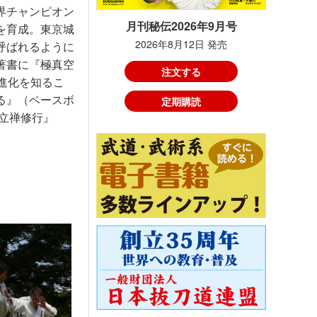
界チャンピオン
月刊秘伝2026年9月号
を育成。東京城
2026年8月12日 発売
呼ばれるように
著書に『極真空
注文する
進化を知るこ
る』（ベースボ
定期購読
立禅修行』