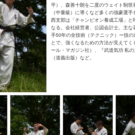
平）、森善十朗を二度のウェイト制世
（中量級）に導くなど多くの強豪選手
西支部は「チャンピオン養成工場」と
なる。会社経営者、公認会計士。主な
手50年の全技術（テクニック）ー技の
とで、強くなるための方法が見えてく
ール・マガジン社）、『武道気功 私の
（道義出版）など。