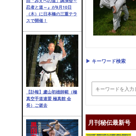
回「みえへの道」講演会～
忍者と道～』が9月10日
（木）に日本橋の三重テラ
スで開催！
▶ キーワード検索
【訃報】盧山初雄師範（極
真空手道連盟 極真館 会
長）ご逝去
月刊秘伝最新号