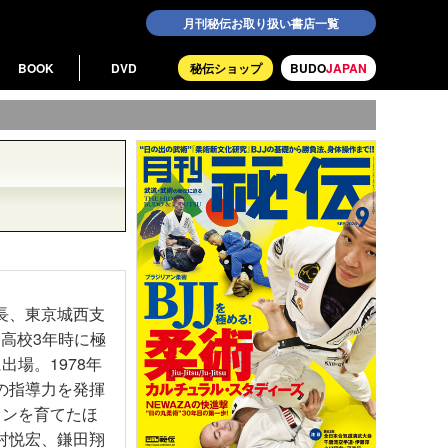
月刊秘伝お取り扱い書店一覧
BOOK
DVD
秘伝ショップ
BUDO
JAPAN
長、東京城西支
、高校3年時に極
場。1978年
の指導力を発揮
オンを育てたほ
村悦宏、鎌田翔