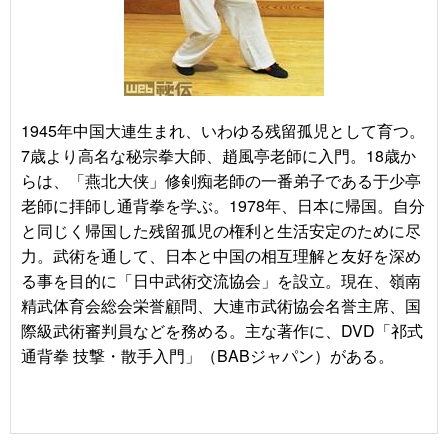
1945年中国大連生まれ、いわゆる残留孤児として育つ。
7歳より高名な秘宗拳大師、趙風亭老師に入門。18歳か
らは、「燕北大侠」修剣痴老師の一番弟子である于少亭
老師に拝師し通背拳を学ぶ。1978年、日本に帰国。自分
と同じく帰国した残留孤児の権利と生活安定のために尽
力。武術を通して、日本と中国の相互理解と友好を深め
る事を目的に「日中武術交流協会」を設立。現在、嶺南
精武体育会総会栄誉顧問、大連市武術協会名誉主席、国
際級武術審判員などを務める。主な著作に、DVD「祁式
通背拳 技撃・散手入門」（BABジャパン）がある。