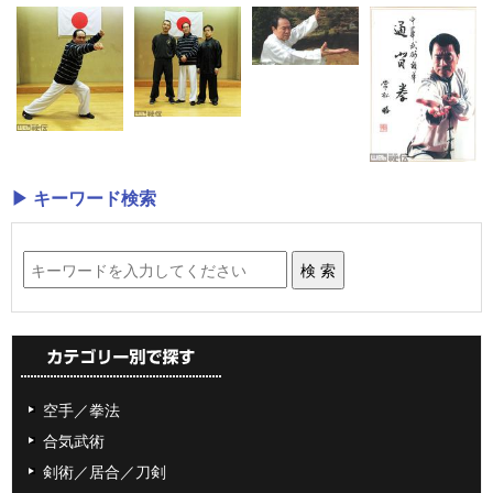
▶ キーワード検索
空手／拳法
合気武術
剣術／居合／刀剣