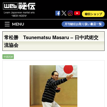
Learn Japanese martial arts
秘伝ショップ
"WEB HIDEN"
MENU
月刊秘伝お取り扱い書店一覧
常松勝 Tsunematsu Masaru – 日中武術交
流協会
中国武術