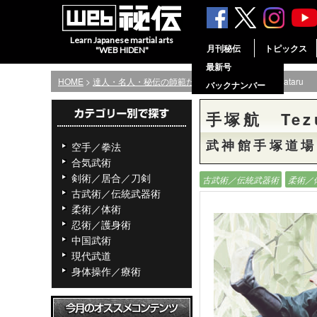
Learn Japanese martial arts
月刊秘伝
トピックス
"WEB HIDEN"
最新号
HOME
>
達人・名人・秘伝の師範たち
> 手塚航 Tezuka Wataru
バックナンバー
手塚航 Tezu
武神館手塚道場
空手／拳法
合気武術
剣術／居合／刀剣
古武術／伝統武器術
柔術／
古武術／伝統武器術
柔術／体術
忍術／護身術
中国武術
現代武道
身体操作／療術