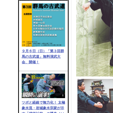
９月６日（日）「第３回群
馬の古武道」無料演武大
会、開催！
ツボと経絡で無力化！ 太極
象水流・岩城象水宗家が示