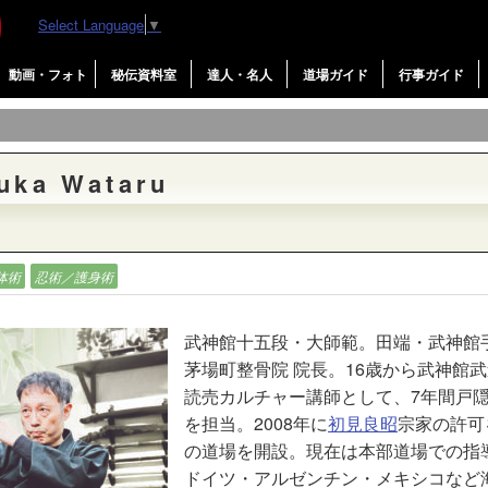
Select Language
▼
動画・フォト
秘伝資料室
達人・名人
道場ガイド
行事ガイド
ka Wataru
体術
忍術／護身術
武神館十五段・大師範。田端・武神館
茅場町整骨院 院長。16歳から武神館
読売カルチャー講師として、7年間戸
を担当。2008年に
初見良昭
宗家の許可
の道場を開設。現在は本部道場での指
ドイツ・アルゼンチン・メキシコなど