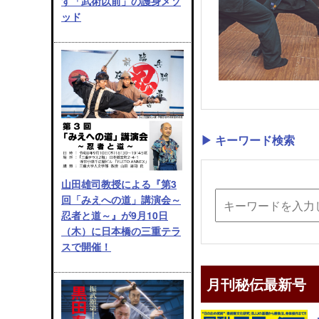
す「武術以前」の護身メソ
ッド
▶ キーワード検索
山田雄司教授による『第3
回「みえへの道」講演会～
忍者と道～』が9月10日
（木）に日本橋の三重テラ
スで開催！
月刊秘伝最新号