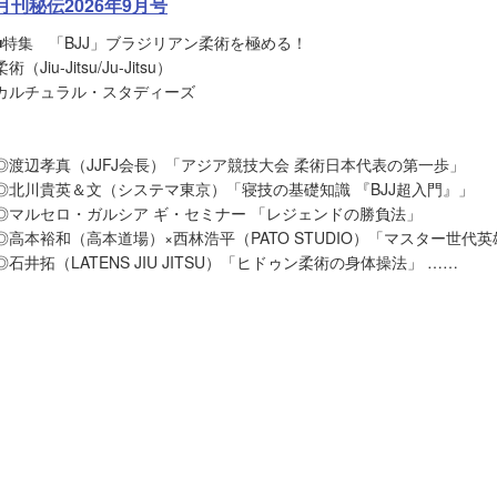
月刊秘伝2026年9月号
■特集 「BJJ」ブラジリアン柔術を極める！
柔術（Jiu-Jitsu/Ju-Jitsu）
カルチュラル・スタディーズ
◎渡辺孝真（JJFJ会長）「アジア競技大会 柔術日本代表の第一歩」
◎北川貴英＆文（システマ東京）「寝技の基礎知識 『BJJ超入門』」
◎マルセロ・ガルシア ギ・セミナー 「レジェンドの勝負法」
◎高本裕和（高本道場）×西林浩平（PATO STUDIO）「マスター世代
◎石井拓（LATENS JIU JITSU）「ヒドゥン柔術の身体操法」 ……