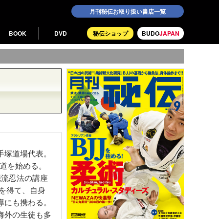
月刊秘伝お取り扱い書店一覧
BOOK
DVD
秘伝ショップ
BUDO
JAPAN
手塚道場代表。
武道を始める。
隠流忍法の講座
を得て、自身
導にも携わる。
海外の生徒も多