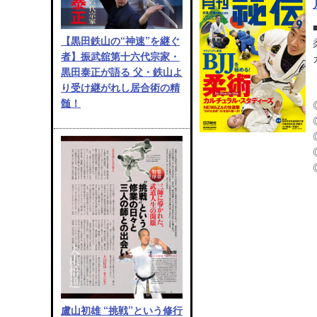
【黒田鉄山の“神速”を継ぐ
者】振武舘第十六代宗家・
黒田泰正が語る 父・鉄山よ
り受け継がれし居合術の精
髄！
盧山初雄 “挑戦”という修行