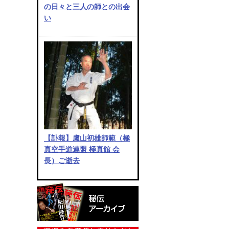
の日々と三人の師との出会
い
【訃報】盧山初雄師範（極
真空手道連盟 極真館 会
長）ご逝去