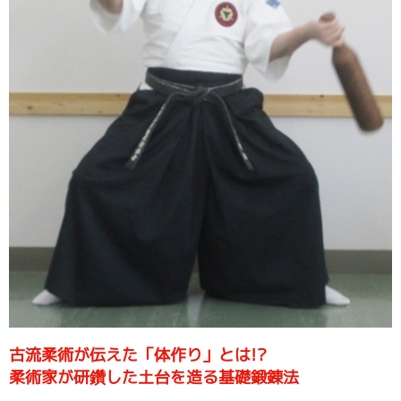
古流柔術が伝えた「体作り」とは!?
柔術家が研鑽した土台を造る基礎鍛錬法