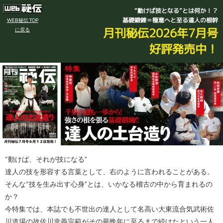
“動けば技となる”とは何か！？
基礎鍛錬＝極意へと至る達人の根幹
WEB秘伝 TOP
月刊秘伝2026年7月号
に戻る
好評発売中！
“動けば、それが技になる”
達人の技を形容する言葉として、右のように言われることがある。
そんな“技を生み出す心身”とは、いかなる稽古の中から育まれるの
か？
今特集では、本誌でも不世出の達人として名高い大東流合気武術佐
川道場の故佐川幸義宗範がその最晩年に至るまで続けたという一人