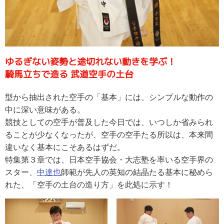
ゆるぎない姿勢と途切れない動きを学ぶ！
騎馬立ちで造る 武道空手の土台
型から抽出された空手の「基本」には、シンプルな動作の
中に深い意味がある。
競技としての空手が普及した今日では、いつしか省みられ
ることが少なくなったが、空手の空手たる所以は、本来間
違いなく基本にこそあるはずだ。
特集第３章では、日本空手協会・大志塾を率いる空手界の
スター、
中達也
師範が先人の英知の結晶たる基本に秘めら
れた、「空手の土台の造り方」を此処に示す！