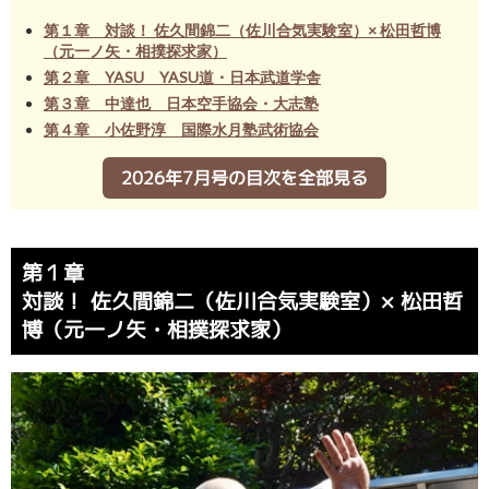
第１章 対談！ 佐久間錦二（佐川合気実験室）× 松田哲博
（元一ノ矢・相撲探求家）
第２章 YASU YASU道・日本武道学舎
第３章 中達也 日本空手協会・大志塾
第４章 小佐野淳 国際水月塾武術協会
2026年7月号の目次を全部見る
第１章
対談！ 佐久間錦二（佐川合気実験室）× 松田哲
博（元一ノ矢・相撲探求家）