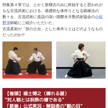
特集第４章では、とかく形稽古のみに終始すると思われが
ちな古流武術における、基礎的な体作りとなる鍛錬法の
数々を、古流武術に造詣の深い国際水月塾武術協会の
小佐
野淳
師範にご紹介いただいた。
古流柔術が「技の土台」とした体作りとはどのようなもの
だったのか!?
【巻頭】福士博之（晴れる屋）
“対人戦とは祝祭の場である”
「鉄拳」公式実況・解説者の“観の目”