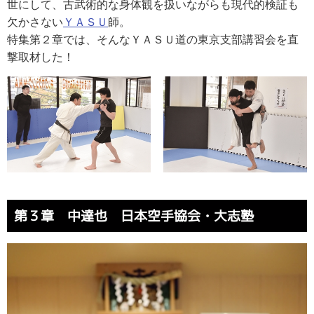
世にして、古武術的な身体観を扱いながらも現代的検証も
欠かさない
ＹＡＳＵ
師。
特集第２章では、そんなＹＡＳＵ道の東京支部講習会を直
撃取材した！
第３章 中達也 日本空手協会・大志塾