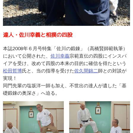
達人・佐川幸義と相撲の四股
本誌2008年６月号特集「佐川の鍛錬」（高橋賢師範執筆）
において公開された、
佐川幸義
宗範直伝の四股にインスパ
イアを受け、改めて四股の本来の目的に確信を得たという
松田哲博
氏と、当の指導を受けた
佐久間錦二
師との対談が
実現！
同門先輩の塩坂洋一師も加え、不世出の達人が遺した「基
礎鍛錬の奥深さ」へ迫る。