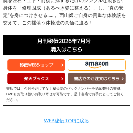
腕を左右・上下・前後に揺するだけのシンプルな動きが、
身体を「修理固成（あるべき姿に整える）」し、“真の安
定”を身につけさせる……。西山師ご自身の貴重な体験談を
交えて、この揺蕩う体操法の真価に迫る！
月刊秘伝2026年7月号
購入はこちら
秘伝WEBショップ
楽天ブックス
書店でのご注文はこちら
書店では、今月号だけでなく秘伝誌のバックナンバーを始め弊社の書籍、
DVDもお取り扱いお取り寄せが可能です。是非書店でお手にとってご覧く
ださい。
WEB秘伝 TOPに戻る