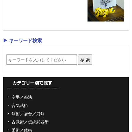
▶ キーワード検索
空手／拳法
合気武術
剣術／居合／刀剣
古武術／伝統武器術
柔術／体術