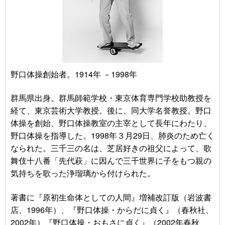
野口体操創始者。
1914年 －1998年
群馬県出身。
群馬師範学校・東京体育専門学校助教授を
経て、東京芸術大学教授。後に、同大学名誉教授。野口
体操を創始、野口体操教室の主宰として長年にわたり、
野口体操を指導した。1998年３月29日、肺炎のため亡く
なられた。三千三の名は、芝居好きの祖父によって、歌
舞伎十八番「先代萩」に因んで三千世界に子をもつ親の
気持ちを歌った浄瑠璃から付けられた。
著書に『原初生命体としての人間』増補改訂版（岩波書
店、1996年）、『野口体操・からだに貞く』（春秋社、
2002年）『野口体操・おもさに貞く』（2002年春秋