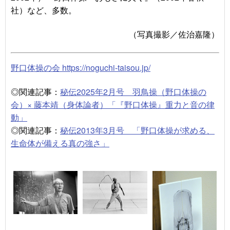
社）など、多数。
（写真撮影／佐治嘉隆）
野口体操の会 https://noguchi-taisou.jp/
◎関連記事：
秘伝2025年2月号 羽鳥操（野口体操の
会）× 藤本靖（身体論者）「『野口体操』重力と音の律
動」
◎関連記事：
秘伝2013年3月号 「野口体操が求める、
生命体が備える真の強さ」