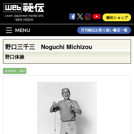
Learn Japanese martial arts
秘伝ショップ
"WEB HIDEN"
MENU
月刊秘伝お取り扱い書店一覧
野口三千三 Noguchi Michizou
野口体操
身体操作／療術