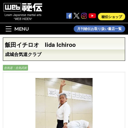
Learn Japanese martial arts
秘伝ショップ
"WEB HIDEN"
MENU
月刊秘伝お取り扱い書店一覧
飯田イチロオ Iida Ichiroo
成城合気道クラブ
合気道・合気武術