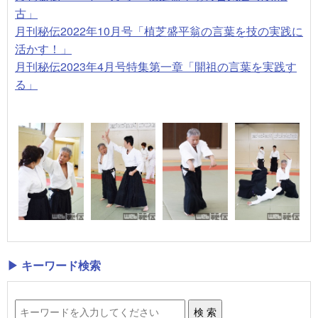
古」
月刊秘伝2022年10月号「植芝盛平翁の言葉を技の実践に
活かす！」
月刊秘伝2023年4月号特集第一章「開祖の言葉を実践す
る」
▶ キーワード検索