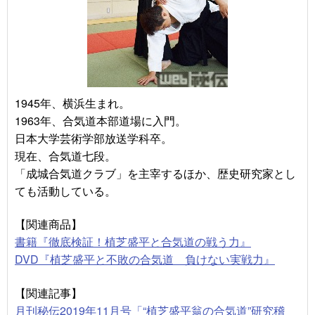
1945年、横浜生まれ。
1963年、合気道本部道場に入門。
日本大学芸術学部放送学科卒。
現在、合気道七段。
「成城合気道クラブ」を主宰するほか、歴史研究家とし
ても活動している。
【関連商品】
書籍『徹底検証！植芝盛平と合気道の戦う力』
DVD『植芝盛平と不敗の合気道 負けない実戦力』
【関連記事】
月刊秘伝2019年11月号「“植芝盛平翁の合気道”研究稽