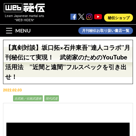
Learn Japanese martial arts
秘伝ショップ
"WEB HIDEN"
MENU
月刊秘伝お取り扱い書店一覧
【真剣対談】坂口拓×石井東吾”達人コラボ”月
刊秘伝にて実現！ 武術家のためのYouTube
活用法 ”近間と遠間”フルスペックを引き出
せ！
2022.02.03
動画
古武術／伝統武器術
現代武道