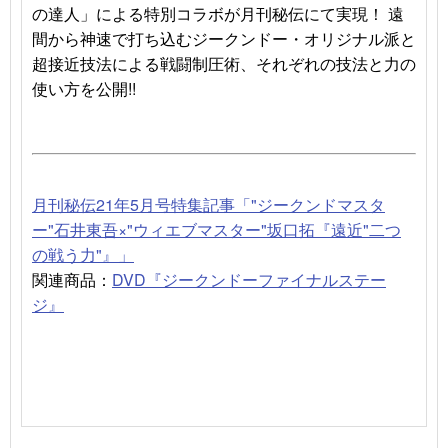
の達人」による特別コラボが月刊秘伝にて実現！ 遠
間から神速で打ち込むジークンドー・オリジナル派と
超接近技法による戦闘制圧術、それぞれの技法と力の
使い方を公開!!
月刊秘伝21年5月号特集記事
「"ジークンドマスタ
ー"石井東吾×"ウィエブマスター"坂口拓『遠近"二つ
の戦う力"』」
関連商品：
DVD『ジークンドーファイナルステー
ジ』