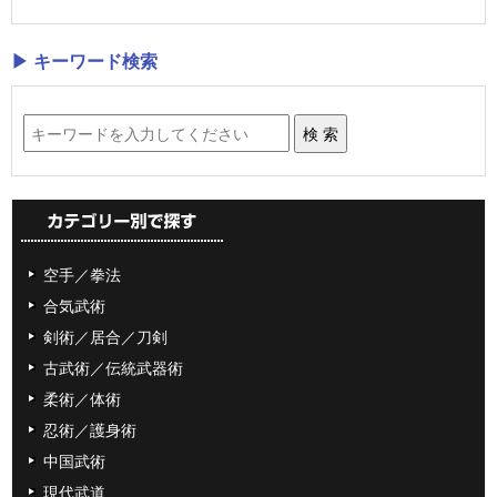
▶ キーワード検索
空手／拳法
合気武術
剣術／居合／刀剣
古武術／伝統武器術
柔術／体術
忍術／護身術
中国武術
現代武道