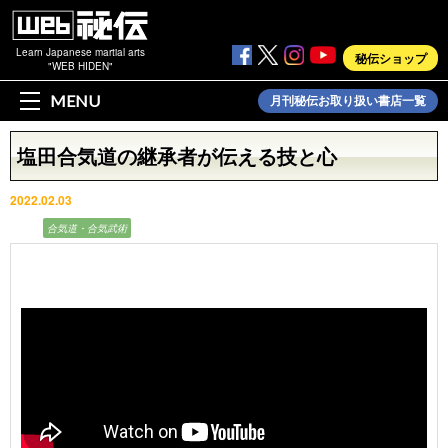
Learn Japanese martial arts
秘伝ショップ
"WEB HIDEN"
MENU
月刊秘伝お取り扱い書店一覧
塩田合気道の継承者が伝える技と心
2022.02.03
動画
合気道・合気武術