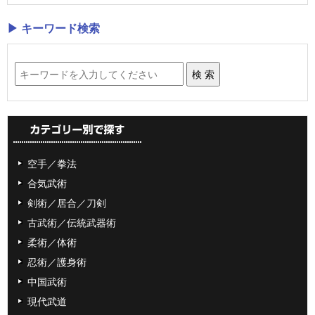
▶ キーワード検索
空手／拳法
合気武術
剣術／居合／刀剣
古武術／伝統武器術
柔術／体術
忍術／護身術
中国武術
現代武道