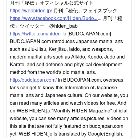
月刊「秘伝」オフィシャル公式サイト
https://webhiden.jp/
月刊「秘伝」フェイスブック
https://www.facebook.com/Hiden.Budo.J
... 月刊「秘
伝」ツイッター @hiden_bab
https://twitter.com/hiden_b
[BUDOJAPAN.com]
BUDOJAPAN.com introduces Japanese martial arts
such as Jiu-Jitsu, Kenjitsu, Iaido, and weapons,
modern martial arts such as Aikido, Kendo, Judo and
Karate, and self-defense and physical development
method from the world's old martial arts.
http://budojapan.com/
In BUDOJPAN.com, overseas
fans can get to know this information of Japanese
martial arts and Japanese culture. On our website, you
can read many articles and watch videos for free. And
on WEB HIDEN.jp,"Monthly HIDEN Magazine" official
website, you can see many articles,pictures, videos on
this site that are not fully featured on budojapan.com
yet. WEB HIDEN.jp is translated by Google(English,