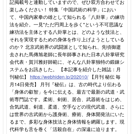
記掲載号と連動していますので、ぜひ双方合わせてお
楽しみください！ 特集「中国武術の科学」におい
て、中国内家拳の雄として知られる「八卦掌」の練功
法を紹介。一見"ただ円周上を歩く"という不可思議な
練功法を主体とする八卦掌とは、どのような技法と、
それを実現するための身体を作り上げようとしている
のか？ 北京武術界の武闘派として知られ、先頃御逝
去された馬傳旭老師に長年師事された日本八卦掌研究
会代表・賀川雅好師範に、そんな八卦掌独特の鍛錬シ
ステムをお訊きした。 【本記事を紹介した雑誌：月
刊秘伝】
https://webhiden.jp/202010/
【月刊 秘伝 毎
月14日発売】 月刊『秘伝』は、古の時代より伝わる
「身体の叡智」を今に伝える、最古で最新の武道・武
術専門誌です。柔術、剣術、居合、武器術をはじめ、
合気武道、剣道、柔道、空手などの現代武道、さらに
は世界の古武術から護身術、療術、身体開発法にいた
るまで、多彩な身体技法と身体情報を網羅します。現
代科学も舌を巻く「活殺自在」の深遠に迫ります。