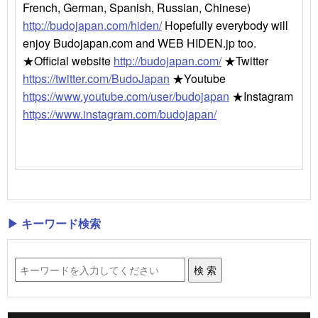
French, German, Spanish, Russian, Chinese)
http://budojapan.com/hiden/
Hopefully everybody will
enjoy Budojapan.com and WEB HIDEN.jp too.
★Official website
http://budojapan.com/
★Twitter
https://twitter.com/BudoJapan
★Youtube
https://www.youtube.com/user/budojapan
★Instagram
https://www.instagram.com/budojapan/
▶ キーワード検索