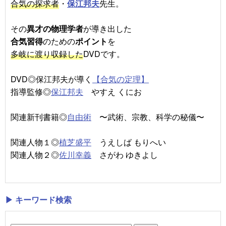
合気の探求者
・
保江邦夫
先生。
その
異才の物理学者
が導き出した
合気習得
のための
ポイント
を
多岐に渡り収録した
DVDです。
DVD◎保江邦夫が導く
【合気の定理】
指導監修◎
保江邦夫
やすえ くにお
関連新刊書籍◎
自由術
〜武術、宗教、科学の秘儀〜
関連人物１◎
植芝盛平
うえしば もりへい
関連人物２◎
佐川幸義
さがわ ゆきよし
▶ キーワード検索