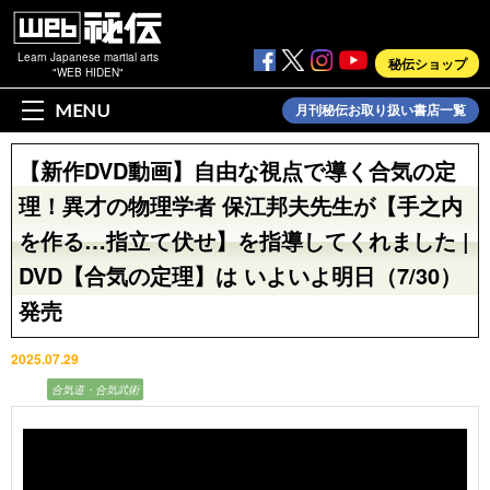
Learn Japanese martial arts
秘伝ショップ
"WEB HIDEN"
MENU
月刊秘伝お取り扱い書店一覧
【新作DVD動画】自由な視点で導く合気の定
理！異才の物理学者 保江邦夫先生が【手之内
を作る…指立て伏せ】を指導してくれました |
DVD【合気の定理】は いよいよ明日（7/30）
発売
2025.07.29
動画
合気道・合気武術