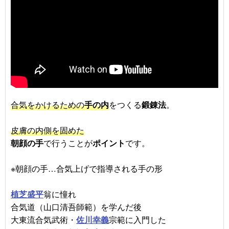
合気をかけるための
手の内
をつくる
鍛錬法
。
皮膚の内側を固めた
朝顔の手
で行うことが
ポイント
です。
※朝顔の手…合気上げで指導される手の形
植芝盛平
翁に憧れ
合気道（山口清吾師範）を学んだ後
大東流合気武術・
佐川幸義
宗範に入門した