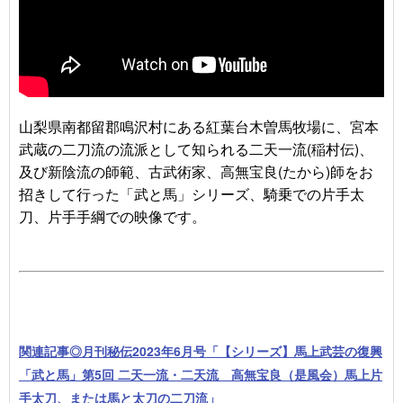
山梨県南都留郡鳴沢村にある紅葉台木曽馬牧場に、宮本
武蔵の二刀流の流派として知られる二天一流(稲村伝)、
及び新陰流の師範、古武術家、高無宝良(たから)師をお
招きして行った「武と馬」シリーズ、騎乗での片手太
刀、片手手綱での映像です。
関連記事◎月刊秘伝2023年6月号「【シリーズ】馬上武芸の復興
「武と馬」第5回 二天一流・二天流 高無宝良（是風会）馬上片
手太刀、または馬と太刀の二刀流」