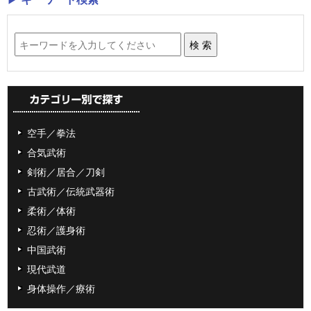
空手／拳法
合気武術
剣術／居合／刀剣
古武術／伝統武器術
柔術／体術
忍術／護身術
中国武術
現代武道
身体操作／療術