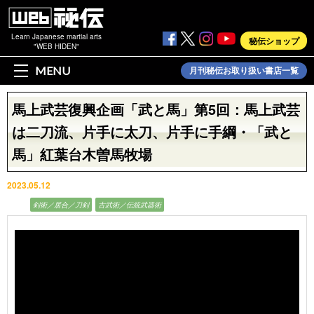
Learn Japanese martial arts
秘伝ショップ
"WEB HIDEN"
MENU
月刊秘伝お取り扱い書店一覧
馬上武芸復興企画「武と馬」第5回：馬上武芸
は二刀流、片手に太刀、片手に手綱・「武と
馬」紅葉台木曽馬牧場
2023.05.12
動画
剣術／居合／刀剣
古武術／伝統武器術