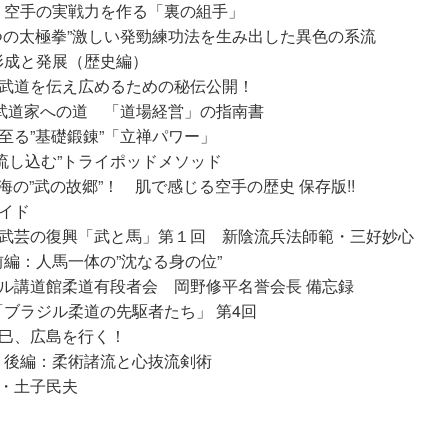
、空手の実戦力を作る「裏の組手」
つの太極拳”激しい発勁練功法を生み出した異色の系流
形成と発展（歴史編）
 武道を伝え広めるための秘伝公開！
武道家への道 「道場経営」の指南書
至る”基礎鍛錬”「立禅パワー」
流し込む”トライポッドメソッド
 南海の”武の故郷”！ 肌で感じる空手の歴史 保存版!!
ガイド
上武芸の復興「武と馬」第１回 新陰流兵法師範・三好妙心
編：人馬一体の”沈なる身の位”
ル講道館柔道有段者会 岡野修平名誉会長 備忘録
ブラジル柔道の先駆者たち」 第4回
雅巳、広島を行く！
」後編：柔術諸流と心抜流剣術
・土子民夫