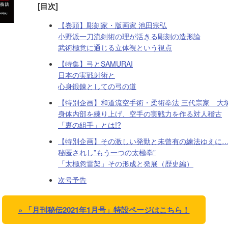
[目次]
【巻頭】彫刻家・版画家 池田宗弘
小野派一刀流剣術の理が活きる彫刻の造形論
武術極意に通じる立体視という視点
【特集】弓とSAMURAI
日本の実戦射術と
心身鍛錬としての弓の道
【特別企画】和道流空手術・柔術拳法 三代宗家 大
身体内部を練り上げ、空手の実戦力を作る対人稽古
「裏の組手」とは!?
【特別企画】その激しい発勁と未曾有の練法ゆえに
秘匿されし”もう一つの太極拳”
「太極忽雷架」その形成と発展（歴史編）
次号予告
» 「月刊秘伝2021年1月号」特設ページはこちら！