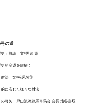
と
の弓の道
史」概論 文◉黒須 憲
歴史的変遷を紐解く
射法 文◉松尾牧則
目的に応じた様々な射法
の弓矢 戸山流流鏑馬弓馬会 会長 籏谷嘉辰