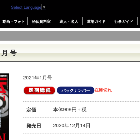
Select Language
▼
動画・フォト
秘伝資料室
達人・名人
道場ガイド
行事ガイド
1月号
2021年1月号
在庫切れ
バックナンバー
本体909円＋税
定価
2020年12月14日
発売日