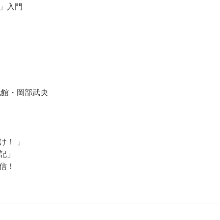
”」入門
武館・岡部武央
け！ 」
記」
信！