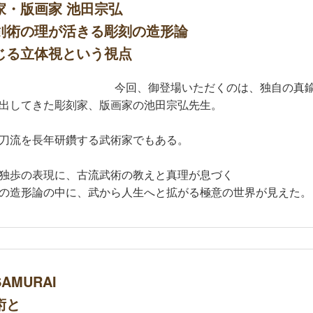
家・版画家 池田宗弘
剣術の理が活きる彫刻の造形論
じる立体視という視点
今回、御登場いただくのは、独自の真
出してきた彫刻家、版画家の池田宗弘先生。
刀流を長年研鑽する武術家でもある。
独歩の表現に、古流武術の教えと真理が息づく
の造形論の中に、武から人生へと拡がる極意の世界が見えた。
MURAI
術と