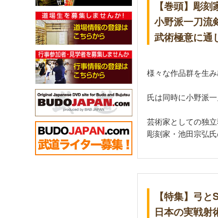
【巻頭】彫刻
小野派一刀流
武術極意に通
様々な作品群を生み
氏は同時に小野派一
芸術家としての独立
彫刻家・池田宗弘氏
【特集】弓とSA
日本の実戦射