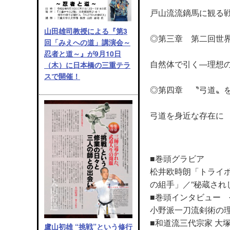
戸山流流鏑馬に観る
山田雄司教授による『第3
◎第三章 第二回世界
回「みえへの道」講演会～
忍者と道～』が9月10日
自然体で引く―理想
（木）に日本橋の三重テラ
スで開催！
◎第四章 〝弓道〟を発信
弓道を身近な存在に
■巻頭グラビア
松井欧時朗「トライポ
の組手」／”秘蔵され
■巻頭インタビュー 
小野派一刀流剣術の
■和道流三代宗家 大
盧山初雄 “挑戦”という修行