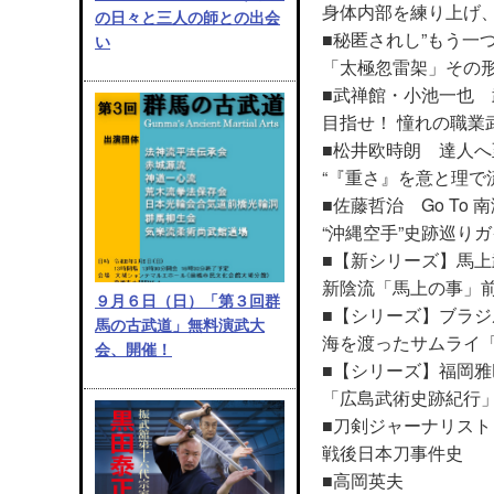
身体内部を練り上げ
の日々と三人の師との出会
■秘匿されし”もう一
い
「太極忽雷架」その
■武禅館・小池一也
目指せ！ 憧れの職業
■松井欧時朗 達人へ
“『重さ』を意と理で
■佐藤哲治 Go To
“沖縄空手”史跡巡り
■【新シリーズ】馬
新陰流「馬上の事」前
９月６日（日）「第３回群
■【シリーズ】ブラジ
馬の古武道」無料演武大
海を渡ったサムライ「
会、開催！
■【シリーズ】福岡
「広島武術史跡紀行
■刀剣ジャーナリスト
戦後日本刀事件史
■高岡英夫