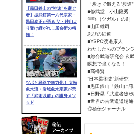
「歩きで鍛える”歩道
【黒田鉄山の“神速”を継ぐ
■修武堂 小山隆秀
者】振武舘第十六代宗家・
津軽（ツガル）の剣
黒田泰正が語る 父・鉄山よ
■山田雄司
り受け継がれし居合術の精
忍びの細道
髄！
■YSPC渡邊康人
わたしたちのプランC
■総合武道研究会 玄
瞑想で強くなる！
■高橋賢
“日本柔術史”新研究
ツボと経絡で無力化！ 太極
■黒田鉄山「鉄山に訊
象水流・岩城象水宗家が示
■日野晃「武道者徒歩
す「武術以前」の護身メソ
■世界の古武道道場通
ッド
◎秘伝ジャーナル