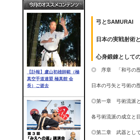
弓とSAMURAI
日本の実戦射術
心身鍛錬として
◎ 序章 「和弓の歴
【訃報】盧山初雄師範（極
真空手道連盟 極真館 会
日本の弓矢と弓術の
長）ご逝去
◎第一章 弓術流派と
各弓術流派の成立と
◎第二章 武器として