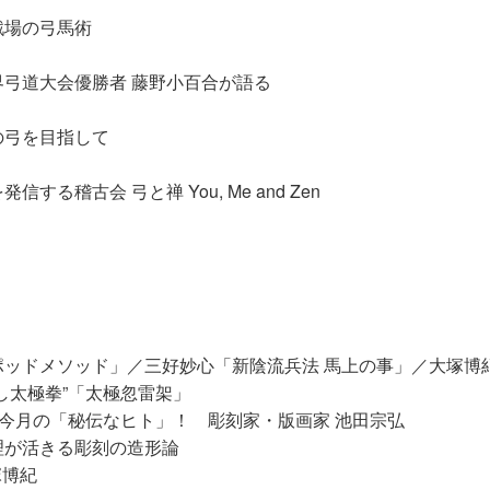
戦場の弓馬術
弓道大会優勝者 藤野小百合が語る
の弓を目指して
する稽古会 弓と禅 You, Me and Zen
ッドメソッド」／三好妙心「新陰流兵法 馬上の事」／大塚博
し太極拳”「太極忽雷架」
今月の「秘伝なヒト」！ 彫刻家・版画家 池田宗弘
理が活きる彫刻の造形論
塚博紀