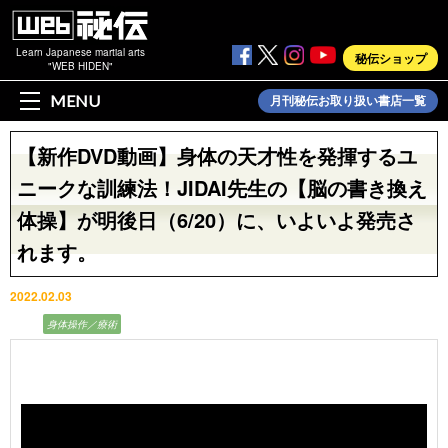
Learn Japanese martial arts
秘伝ショップ
"WEB HIDEN"
MENU
月刊秘伝お取り扱い書店一覧
【新作DVD動画】身体の天才性を発揮するユ
ニークな訓練法！JIDAI先生の【脳の書き換え
体操】が明後日（6/20）に、いよいよ発売さ
れます。
2022.02.03
動画
身体操作／療術