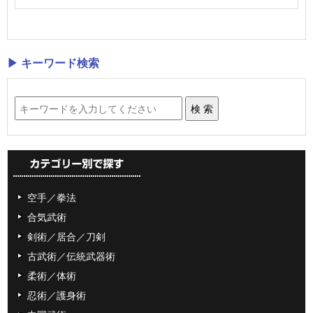
▶ キーワード検索
空手／拳法
合気武術
剣術／居合／刀剣
古武術／伝統武器術
柔術／体術
忍術／護身術