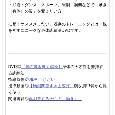
・武道・ダンス・スポーツ、演劇・演奏などで「動き
（身体）の質」を変えたい方
に是非オススメしたい、既存のトレーニングとは一線
を画すユニークな身体訓練法DVDです。
DVD◎
【脳の書き換え体操】
身体の天才性を発揮す
る訓練法
指導監修◎
JIDAI じだい
指導動画◎
【胸鎖関節すきま広げ】
腕を肩甲骨から長
く使う
関連書籍◎
再創造する天性の「動き」！