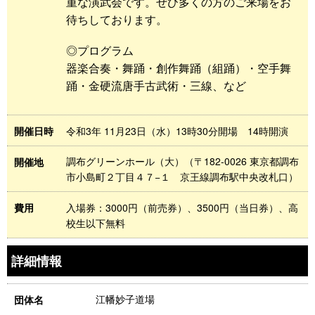
重な演武会です。ぜひ多くの方のご来場をお
待ちしております。
◎プログラム
器楽合奏・舞踊・創作舞踊（組踊）・空手舞
踊・金硬流唐手古武術・三線、など
令和3年 11月23日（水）13時30分開場 14時開演
開催日時
調布グリーンホール（大）（〒182-0026 東京都調布
開催地
市小島町２丁目４７−１ 京王線調布駅中央改札口）
入場券：3000円（前売券）、3500円（当日券）、高
費用
校生以下無料
詳細情報
江幡妙子道場
団体名