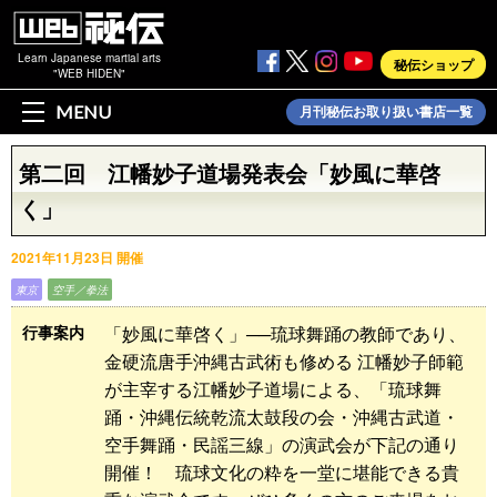
Learn Japanese martial arts
秘伝ショップ
"WEB HIDEN"
MENU
月刊秘伝お取り扱い書店一覧
第二回 江幡妙子道場発表会「妙風に華啓
く」
2021年11月23日 開催
東京
空手／拳法
「妙風に華啓く」──琉球舞踊の教師であり、
行事案内
金硬流唐手沖縄古武術も修める 江幡妙子師範
が主宰する江幡妙子道場による、「琉球舞
踊・沖縄伝統乾流太鼓段の会・沖縄古武道・
空手舞踊・民謡三線」の演武会が下記の通り
開催！ 琉球文化の粋を一堂に堪能できる貴