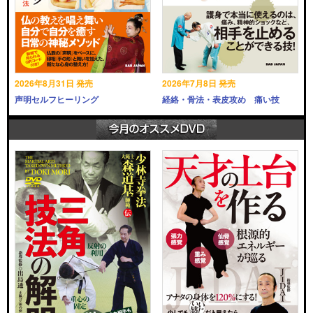
2026年8月31日 発売
2026年7月8日 発売
声明セルフヒーリング
経絡・骨法・表皮攻め 痛い技