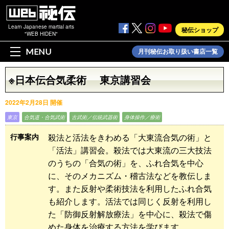
Learn Japanese martial arts
秘伝ショップ
"WEB HIDEN"
MENU
月刊秘伝お取り扱い書店一覧
※日本伝合気柔術 東京講習会
2022年2月28日 開催
東京
合気道・合気武術
古武術／伝統武器術
身体操作／療術
殺法と活法をきわめる「大東流合気の術」と
行事案内
「活法」講習会。殺法では大東流の三大技法
のうちの「合気の術」を、ふれ合気を中心
に、そのメカニズム・稽古法などを教伝しま
す。また反射や柔術技法を利用したふれ合気
も紹介します。活法では同じく反射を利用し
た「防御反射解放療法」を中心に、殺法で傷
めた身体を治療する方法を学びます。