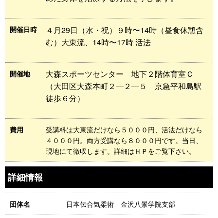
４月29日（水・祝）９時〜14時（昼食休憩含
開催日時
む）大東流、14時〜17時 活法
大森スポーツセンター 地下２階体育室Ｃ
開催地
（大田区大森本町２―２―５ 京急平和島駅
徒歩６分）
受講料は大東流だけなら５０００円、活法だけなら
費用
４０００円。両方受講なら８０００円です。当日、
現地にて徴収します。詳細はＨＰをご覧下さい。
詳細情報
日本伝合気柔術 金沢八景学院支部
団体名