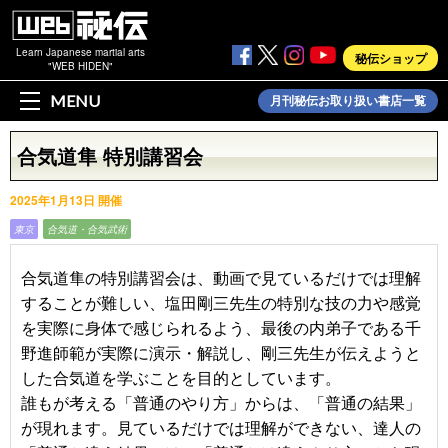
Learn Japanese martial arts
秘伝ショップ
"WEB HIDEN"
MENU
月刊秘伝お取り扱い書店一覧
合気道隼 特別講習会
2025年1月13日 開催
東京
合気道・合気武術
合気道隼の特別講習会は、動画で見ているだけでは理解
することが難しい、塩田剛三先生の特別な技の力や感覚
を実際に身体で感じられるよう、最後の内弟子である千
野進師範が実際に演示・解説し、剛三先生が伝えようと
した合気道を学ぶことを目的としています。
誰もが考える「普通のやり方」からは、「普通の結果」
が現れます。見ているだけでは理解ができない、達人の