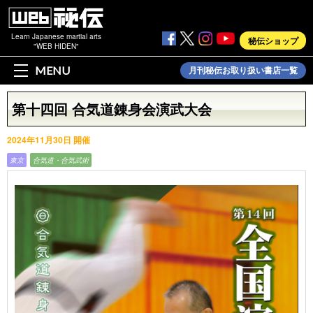
Learn Japanese martial arts
秘伝ショップ
"WEB HIDEN"
MENU
月刊秘伝お取り扱い書店一覧
第十四回 合気道錬身会演武大会
2024年11月30日 開催
東京
合気道・合気武術