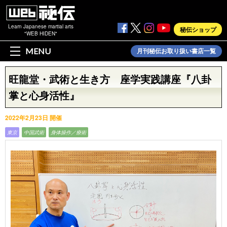
Learn Japanese martial arts
秘伝ショップ
"WEB HIDEN"
MENU
月刊秘伝お取り扱い書店一覧
旺龍堂・武術と生き方 座学実践講座『八卦
掌と心身活性』
2022年2月23日 開催
東京
中国武術
身体操作／療術