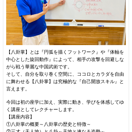
【八卦掌】とは『円弧を描くフットワーク』や『体軸を
中心とした旋回動作』によって、相手の攻撃を回避しな
がら戦う華麗な中国武術です。
そして、自分を取り巻く空間に、ココロとカラダを自由
に舞わせる【八卦掌】は究極的な『自己開放スキル』と
言えます。
今回は初の座学に加え、実際に動き、学びを体感してゆ
く講座としてレクチャーします。
【講座内容】
①八卦掌の概要～八卦掌の歴史と特徴～
②三才（天人地）と八卦～天地と連なる姿勢～