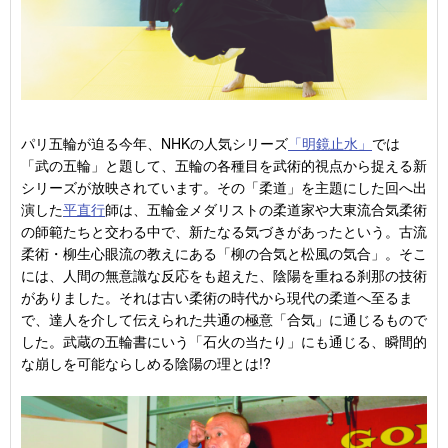
パリ五輪が迫る今年、NHKの人気シリーズ
「明鏡止水」
では
「武の五輪」と題して、五輪の各種目を武術的視点から捉える新
シリーズが放映されています。その「柔道」を主題にした回へ出
演した
平直行
師は、五輪金メダリストの柔道家や大東流合気柔術
の師範たちと交わる中で、新たなる気づきがあったという。古流
柔術・柳生心眼流の教えにある「柳の合気と松風の気合」。そこ
には、人間の無意識な反応をも超えた、陰陽を重ねる刹那の技術
がありました。それは古い柔術の時代から現代の柔道へ至るま
で、達人を介して伝えられた共通の極意「合気」に通じるもので
した。武蔵の五輪書にいう「石火の当たり」にも通じる、瞬間的
な崩しを可能ならしめる陰陽の理とは!?