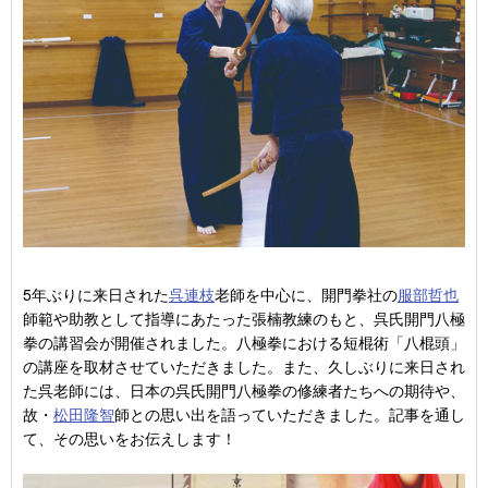
5年ぶりに来日された
呉連枝
老師を中心に、開門拳社の
服部哲也
師範や助教として指導にあたった張楠教練のもと、呉氏開門八極
拳の講習会が開催されました。八極拳における短棍術「八棍頭」
の講座を取材させていただきました。また、久しぶりに来日され
た呉老師には、日本の呉氏開門八極拳の修練者たちへの期待や、
故・
松田隆智
師との思い出を語っていただきました。記事を通し
て、その思いをお伝えします！