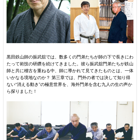
黒田鉄山師の振武舘では、数多くの門弟たちが師の下で長きにわ
たって術技の研鑽を続けてきました。彼ら振武舘門弟たちが鉄山
師と共に稽古を重ねる中、師に導かれて見てきたものとは、一体
いかなる境地なのか？ 第三章では、門外の者では決して知り得
ない“消える動き”の極意世界を、海外門弟を含む九人の生の声か
ら探りました！