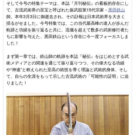
そして今号の特集テーマは、本誌『月刊秘伝』の看板的存在にし
て、古流武術界の至宝と呼ばれた振武舘第15代宗家・
黒田鉄山
師。本年3月3日に御逝去され、その訃報は日本武術界を大きく
揺るがせました。今号特集では、この当代最高峰の達人が歩んだ
軌跡と功績を振り返ると共に、流儀を超えて数多の武術修行者た
ちに影響を与えた、黒田鉄山という存在に今一度フォーカスしま
した！
まず第一章では、鉄山師の軌跡を本誌『秘伝』をはじめとする武
術メディアとの関連を通じて振り返りつつ、その偉大なる功績
や“神速”と称えられた至高の術技を導く理論と武術的身体、そし
て、自らの生涯をもって示した古流武術の「可能性の証明」に迫
りました！