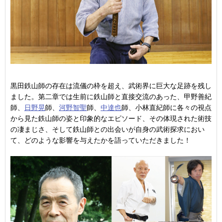
黒田鉄山師の存在は流儀の枠を超え、武術界に巨大な足跡を残し
ました。第二章では生前に鉄山師と直接交流のあった、甲野善紀
師、
日野晃
師、
河野智聖
師、
中達也
師、小林直紀師に各々の視点
から見た鉄山師の姿と印象的なエピソード、その体現された術技
の凄まじさ、そして鉄山師との出会いが自身の武術探求におい
て、どのような影響を与えたかを語っていただきました！