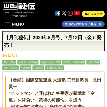
Learn Japanese martial arts
秘伝ショップ
"WEB HIDEN"
MENU
月刊秘伝お取り扱い書店一覧
【月刊秘伝】2024年8月号、7月12日（金）発
売！
2024.07.11
空手／拳法
合気道・合気武術
剣術／居合／刀剣
古武術／伝統武器術
柔術／体術
忍術／護身術
中国武術
現代武道
身体操作／療術
【巻頭】国際空道連盟 大道塾 二代目塾長 長田
賢一
“ヒットマン”と呼ばれた空手家が新武道「空
道」を背負い「武術の可能性」を追う
“倒す一撃”追求から“身体の理”の探求へ