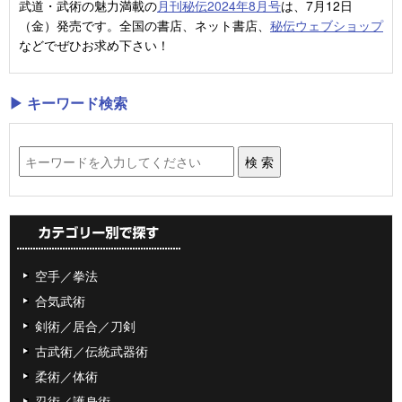
武道・武術の魅力満載の
月刊秘伝2024年8月号
は、7月12日
（金）発売です。全国の書店、ネット書店、
秘伝ウェブショップ
などでぜひお求め下さい！
▶ キーワード検索
空手／拳法
合気武術
剣術／居合／刀剣
古武術／伝統武器術
柔術／体術
忍術／護身術