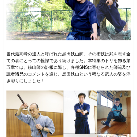
当代最高峰の達人と呼ばれた黒田鉄山師。その術技は武を志す全
ての者にとっての憧憬であり続けました。本特集のトリを飾る第
五章では、鉄山師の訃報に際し、各種SNSに寄せられた師範及び
読者諸兄のコメントを通じ、黒田鉄山という稀なる武人の姿を浮
き彫りにしました！