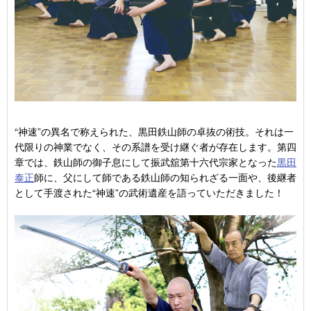
“神速”の異名で称えられた、黒田鉄山師の卓抜の術技。それは一
代限りの神業でなく、その系譜を受け継ぐ者が存在します。第四
章では、鉄山師の御子息にして振武舘第十六代宗家となった
黒田
泰正
師に、父にして師である鉄山師の知られざる一面や、後継者
として手渡された“神速”の武術遺産を語っていただきました！