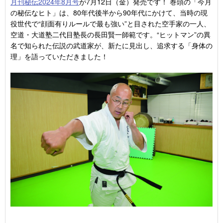
月刊秘伝2024年8月号
が7月12日（金）発売です！ 巻頭の「今月
の秘伝なヒト」は、80年代後半から90年代にかけて、当時の現
役世代で“顔面有りルールで最も強い”と目された空手家の一人、
空道・大道塾二代目塾長の長田賢一師範です。“ヒットマン”の異
名で知られた伝説の武道家が、新たに見出し、追求する「身体の
理」を語っていただきました！