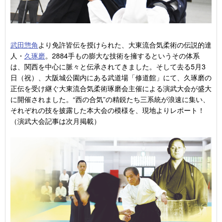
武田惣角
より免許皆伝を授けられた、大東流合気柔術の伝説的達
人・
久琢磨
。2884手もの膨大な技術を擁するというその体系
は、関西を中心に脈々と伝承されてきました。そして去る5月3
日（祝）、大阪城公園内にある武道場「修道館」にて、久琢磨の
正伝を受け継ぐ大東流合気柔術琢磨会主催による演武大会が盛大
に開催されました。“西の合気”の精鋭たち三系統が浪速に集い、
それぞれの技を披露した本大会の模様を、現地よりレポート！
（演武大会記事は次月掲載）