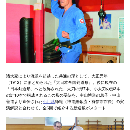
諸大家により流派を超越した共通の形として、大正元年
（1912）にまとめられた『大日本帝国剣道形』。後に現在の
「日本剣道形」へと改称された、太刀の形7本、小太刀の形3本
の計10本で構成されるこの形の要訣を、中山博道の息子・中山
善道より直伝された
小川武
師範（神道無念流・有信館館長）の実
演解説と合わせて、全6回で紹介する新連載がスタート！