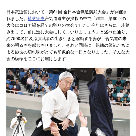
日本武道館において「第61回 全日本合気道演武大会」が開催さ
れました。
植芝守央
合気道道主が挨拶の中で「昨年、第60回の
大会はコロナ禍を経ての甦りの大会でした。今年はさらに一歩踏
み出して、前に進む大会にしてまいりましょう」と述べた通り、
約7500名に及ぶ演武者の生き生きと躍動する姿が、合気道の未
来の明るさを感じさせました。それと同時に、熟練の師範たちに
よる妙技の切れ味がとても印象的な一日となりました。そんな大
会の模様をここにお届けします！