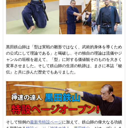
黒田鉄山師は「型は実戦の雛形ではなく、武術的身体を導くため
の公式にして理論である」と喝破し、その独自の理論は流儀やジ
ャンルの垣根を超えて、「型」に対する価値観そのものを大きく
変革させました。そして鉄山師の生涯の軌跡は、まさに本誌『秘
伝』と共に歩んだ歴史でもありました。
そして恒例の
最新号特設ページ
に加えて、鉄山師の偉大なる功績