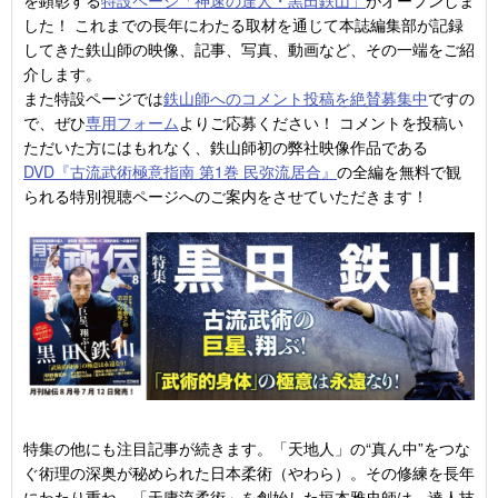
を顕彰する
特設ページ「神速の達人・黒田鉄山」
がオープンしま
した！ これまでの長年にわたる取材を通じて本誌編集部が記録
してきた鉄山師の映像、記事、写真、動画など、その一端をご紹
介します。
また特設ページでは
鉄山師へのコメント投稿を絶賛募集中
ですの
で、ぜひ
専用フォーム
よりご応募ください！ コメントを投稿い
ただいた方にはもれなく、鉄山師初の弊社映像作品である
DVD『古流武術極意指南 第1巻 民弥流居合』
の全編を無料で観
られる特別視聴ページへのご案内をさせていただきます！
特集の他にも注目記事が続きます。「天地人」の“真ん中”をつな
ぐ術理の深奥が秘められた日本柔術（やわら）。その修練を長年
にわたり重ね、「天庸流柔術」を創始した垣本雅史師は、達人技