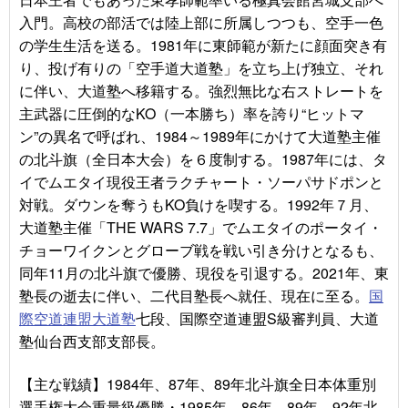
入門。高校の部活では陸上部に所属しつつも、空手一色
の学生生活を送る。1981年に東師範が新たに顔面突き有
り、投げ有りの「空手道大道塾」を立ち上げ独立、それ
に伴い、大道塾へ移籍する。強烈無比な右ストレートを
主武器に圧倒的なKO（一本勝ち）率を誇り“ヒットマ
ン”の異名で呼ばれ、1984～1989年にかけて大道塾主催
の北斗旗（全日本大会）を６度制する。1987年には、タ
イでムエタイ現役王者ラクチャート・ソーパサドポンと
対戦。ダウンを奪うもKO負けを喫する。1992年７月、
大道塾主催「THE WARS 7.7」でムエタイのポータイ・
チョーワイクンとグローブ戦を戦い引き分けとなるも、
同年11月の北斗旗で優勝、現役を引退する。2021年、東
塾長の逝去に伴い、二代目塾長へ就任、現在に至る。
国
際空道連盟大道塾
七段、国際空道連盟S級審判員、大道
塾仙台西支部支部長。
【主な戦績】1984年、87年、89年北斗旗全日本体重別
選手権大会重量級優勝・1985年、86年、89年、92年北