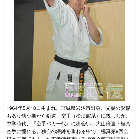
1964年5月18日生まれ。宮城県岩沼市出身。父親の影響
もあり幼少期から剣道、空手（松濤館系）に親しむが、
中学時代、『空手バカ一代』に出会い、大山倍達・極真
空手に憧れる。独自の鍛錬を重ねる中で、極真第9回全
日本王者でもあった東孝師範率いる極真会館宮城支部へ