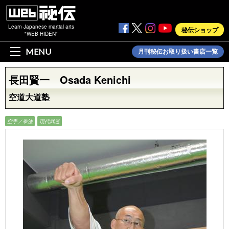
Learn Japanese martial arts
秘伝ショップ
"WEB HIDEN"
MENU
月刊秘伝お取り扱い書店一覧
長田賢一 Osada Kenichi
空道大道塾
空手／拳法
現代武道