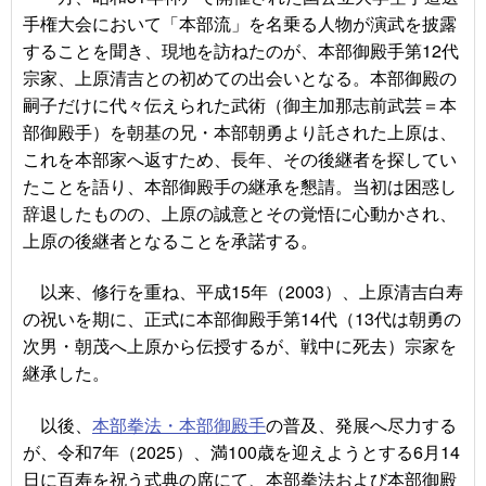
手権大会において「本部流」を名乗る人物が演武を披露
することを聞き、現地を訪ねたのが、本部御殿手第12代
宗家、上原清吉との初めての出会いとなる。本部御殿の
嗣子だけに代々伝えられた武術（御主加那志前武芸＝本
部御殿手）を朝基の兄・本部朝勇より託された上原は、
これを本部家へ返すため、長年、その後継者を探してい
たことを語り、本部御殿手の継承を懇請。当初は困惑し
辞退したものの、上原の誠意とその覚悟に心動かされ、
上原の後継者となることを承諾する。
以来、修行を重ね、平成15年（2003）、上原清吉白寿
の祝いを期に、正式に本部御殿手第14代（13代は朝勇の
次男・朝茂へ上原から伝授するが、戦中に死去）宗家を
継承した。
以後、
本部拳法・本部御殿手
の普及、発展へ尽力する
が、令和7年（2025）、満100歳を迎えようとする6月14
日に百寿を祝う式典の席にて、本部拳法および本部御殿