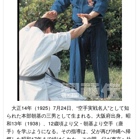
大正14年（
1925
）7月
24
日、“空手実戦名人”として知
られた本部朝基の三男として生まれる。大阪府出身。昭
和13年（1938）、12歳頃より父・朝基より空手（唐
手）を学ぶようになる。その指導は、父が再び沖縄へ帰
郷した昭和17年まで続けられた。その間、父が東京へ赴