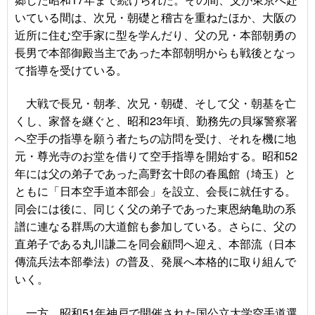
いている間は、次兄・朝礎と稽古を重ねたほか、大阪の
近所に住む空手家に型を学んだり、父の兄・本部朝勇の
長男で本部御殿当主であった本部朝明からも戦後となっ
て指導を受けている。
大戦で長兄・朝孝、次兄・朝礎、そして父・朝基を亡
くし、家督を継ぐと、昭和23年頃、勤務先の貝塚警察署
へ空手の指導を願う者たちの訪問を受け、それを機に地
元・尊光寺のお堂を借りて空手指導を開始する。
昭和52
年には父の弟子であった高野玄十郎の春風館（埼玉）と
ともに「日本空手道本部会」を設立、会長に就任する。
同会には後に、同じく父の弟子であった東恩納亀助の系
譜に連なる群馬の大道館も参加している。さらに、父の
直弟子である丸川謙二を同会顧問へ迎え、本部流（日本
傳流兵法本部拳法）の普及、発展へ本格的に取り組んで
いく。
一方、昭和51年神戸で開催された国公立大学空手道選