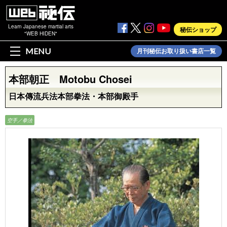
Learn Japanese martial arts
秘伝ショップ
"WEB HIDEN"
MENU
月刊秘伝お取り扱い書店一覧
本部朝正 Motobu Chosei
日本傳流兵法本部拳法・本部御殿手
空手／拳法