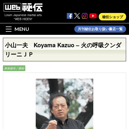
Learn Japanese martial arts
秘伝ショップ
"WEB HIDEN"
MENU
月刊秘伝お取り扱い書店一覧
小山一夫 Koyama Kazuo – 火の呼吸クンダ
リーニＪＰ
身体操作／療術