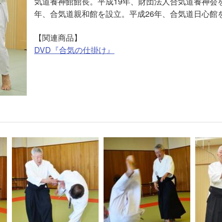
気道養神館館長。平成19年、財団法人合気道養神会を
年、合気道親和館を設立。平成26年、合気道日心館
【関連商品】
DVD『合気の仕掛け』