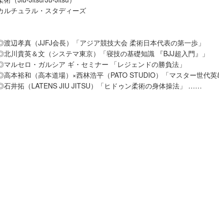
カルチュラル・スタディーズ
◎渡辺孝真（JJFJ会長）「アジア競技大会 柔術日本代表の第一歩」
◎北川貴英＆文（システマ東京）「寝技の基礎知識 『BJJ超入門』」
◎マルセロ・ガルシア ギ・セミナー 「レジェンドの勝負法」
◎高本裕和（高本道場）×西林浩平（PATO STUDIO）「マスター世代
◎石井拓（LATENS JIU JITSU）「ヒドゥン柔術の身体操法」 ……