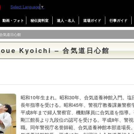
Select Language
▼
動画・フォト
秘伝資料室
達人・名人
道場ガイド
行事ガイド
 – 合気道日心館
ue Kyoichi – 合気道日心館
昭和10年生まれ。昭和30年、合気道養神館入門。塩
長年指導を受ける。昭和45年、警視庁教養課兼警察
平成8年まで婦人警察官、機動隊員に合気道を指導。
剛三館長より九段位の認可を受ける。平成8年、警視
職。同年警視庁名誉師範、合気道養神館本部道場長。