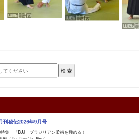
月刊秘伝2026年9月号
■特集 「BJJ」ブラジリアン柔術を極める！
柔術（Jiu-Jitsu/Ju-Jitsu）