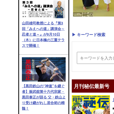
山田雄司教授による『第3
回「みえへの道」講演会～
忍者と道～』が9月10日
▶ キーワード検索
（木）に日本橋の三重テラ
スで開催！
月刊秘伝最新号
【黒田鉄山の“神速”を継ぐ
者】振武舘第十六代宗家・
黒田泰正が語る 父・鉄山よ
り受け継がれし居合術の精
髄！