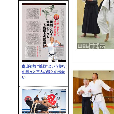
盧山初雄 “挑戦”という修行
の日々と三人の師との出会
い