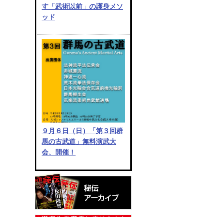
す「武術以前」の護身メソ
ッド
９月６日（日）「第３回群
馬の古武道」無料演武大
会、開催！