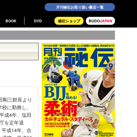
月刊秘伝お取り扱い書店一覧
BOOK
DVD
秘伝ショップ
BUDO
JAPAN
田剛三館長より
学校に勤務し、
平成4年、塩田
庁を定年退
平成14年、合