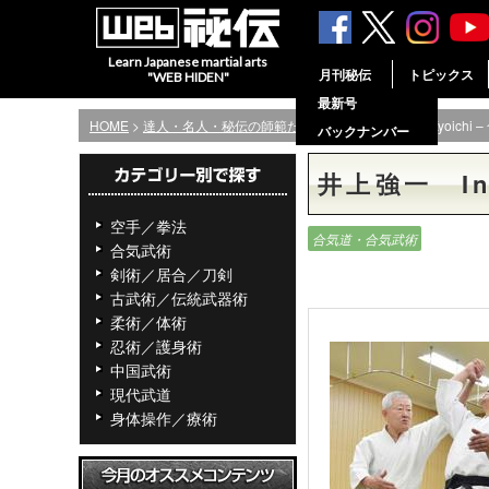
Learn Japanese martial arts
月刊秘伝
トピックス
"WEB HIDEN"
最新号
HOME
>
達人・名人・秘伝の師範たち
> 井上強一 Inoue Kyoichi
バックナンバー
井上強一 Ino
空手／拳法
合気道・合気武術
合気武術
剣術／居合／刀剣
古武術／伝統武器術
柔術／体術
忍術／護身術
中国武術
現代武道
身体操作／療術