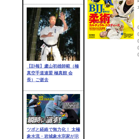
【訃報】盧山初雄師範（極
真空手道連盟 極真館 会
長）ご逝去
ツボと経絡で無力化！ 太極
象水流・岩城象水宗家が示