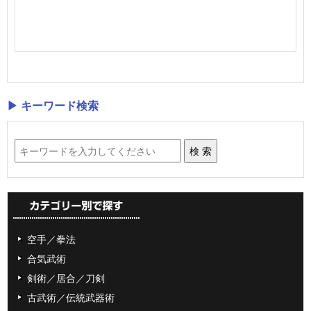
▶ キーワード検索
空手／拳法
合気武術
剣術／居合／刀剣
古武術／伝統武器術