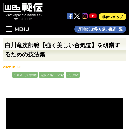
Learn Japanese martial arts
秘伝ショップ
"WEB HIDEN"
MENU
月刊秘伝お取り扱い書店一覧
白川竜次師範【強く美しい合気道】を研鑽す
るための技法集
2022.01.30
動画
合気道・合気武術
剣術／居合／刀剣
現代武道