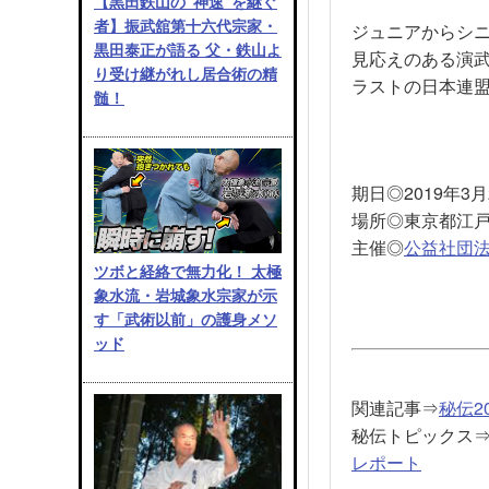
【黒田鉄山の“神速”を継ぐ
者】振武舘第十六代宗家・
ジュニアからシ
黒田泰正が語る 父・鉄山よ
見応えのある演
り受け継がれし居合術の精
ラストの日本連
髄！
期日◎2019年3
場所◎東京都江
主催◎
公益社団法
ツボと経絡で無力化！ 太極
象水流・岩城象水宗家が示
す「武術以前」の護身メソ
ッド
関連記事⇒
秘伝2
秘伝トピックス
レポート