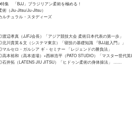
■特集 「BJJ」ブラジリアン柔術を極める！
柔術（Jiu-Jitsu/Ju-Jitsu）
カルチュラル・スタディーズ
◎渡辺孝真（JJFJ会長）「アジア競技大会 柔術日本代表の第一歩」
◎北川貴英＆文（システマ東京）「寝技の基礎知識 『BJJ超入門』」
◎マルセロ・ガルシア ギ・セミナー 「レジェンドの勝負法」
◎高本裕和（高本道場）×西林浩平（PATO STUDIO）「マスター世代
◎石井拓（LATENS JIU JITSU）「ヒドゥン柔術の身体操法」 ……