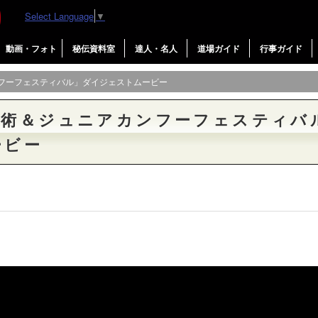
Select Language
▼
動画・フォト
秘伝資料室
達人・名人
道場ガイド
行事ガイド
ンフーフェスティバル」ダイジェストムービー
武術＆ジュニアカンフーフェスティバ
ービー