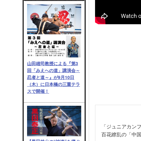
山田雄司教授による『第3
回「みえへの道」講演会～
忍者と道～』が9月10日
（木）に日本橋の三重テラ
スで開催！
「ジュニアカン
百花繚乱の「中