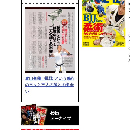
盧山初雄 “挑戦”という修行
の日々と三人の師との出会
い