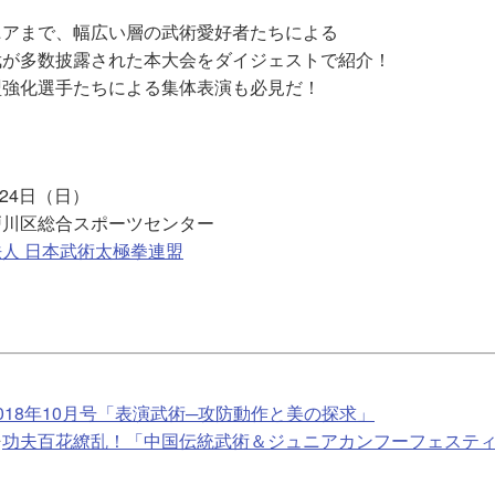
ニアまで、幅広い層の武術愛好者たちによる
武が多数披露された本大会をダイジェストで紹介！
盟強化選手たちによる集体表演も必見だ！
月24日（日）
戸川区総合スポーツセンター
人 日本武術太極拳連盟
018年10月号「表演武術─攻防動作と美の探求」
⇒
功夫百花繚乱！「中国伝統武術＆ジュニアカンフーフェステ