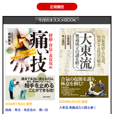
定期購読
2026年6月23日 発売
2026年7月8日 発売
大東流 奥義成立の謎を解く
経絡・骨法・表皮攻め 痛い技