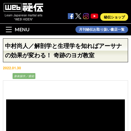
Learn Japanese martial arts
秘伝ショップ
"WEB HIDEN"
MENU
月刊秘伝お取り扱い書店一覧
中村尚人／解剖学と生理学を知ればアーサナ
の効果が変わる！ 奇跡のヨガ教室
2022.01.30
動画
身体操作／療術