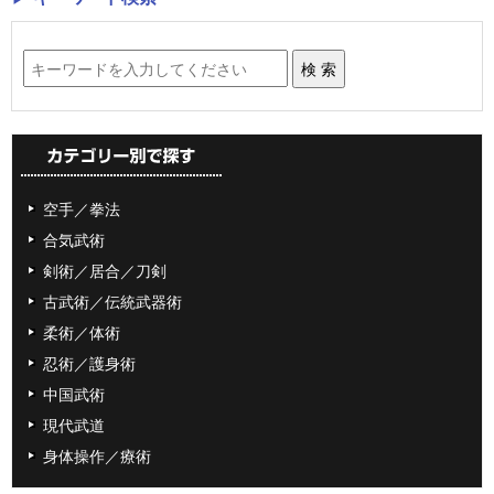
空手／拳法
合気武術
剣術／居合／刀剣
古武術／伝統武器術
柔術／体術
忍術／護身術
中国武術
現代武道
身体操作／療術