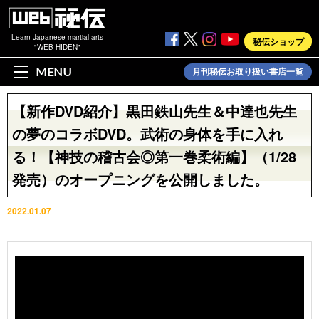
Learn Japanese martial arts
秘伝ショップ
"WEB HIDEN"
MENU
月刊秘伝お取り扱い書店一覧
【新作DVD紹介】黒田鉄山先生＆中達也先生
の夢のコラボDVD。武術の身体を手に入れ
る！【神技の稽古会◎第一巻柔術編】（1/28
発売）のオープニングを公開しました。
2022.01.07
動画