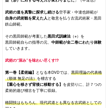
武術の道を真摯に探求し続ける
空手家・中達也師範が
自身の武術観を変えた人
と敬意を払う古流武術家・黒田
鉄山師範。
その黒田師範が考案した
黒田式訓練法
（※）を
黒田師範自らの指導の元、
中師範が全二巻にわたり体験
していきます。
武術の“深み”を味わい尽くす!?
第一巻【柔術編】
となる本DVDでは、
黒田理論の代表格
（順体 無足の法）
を稽古する
【重心を移さず背後に移動する】
を皮切りに、計７つの
柔術的遊び稽古を丁寧に収録。
格闘技はもちろん、現代武道とも異なる古武術としての