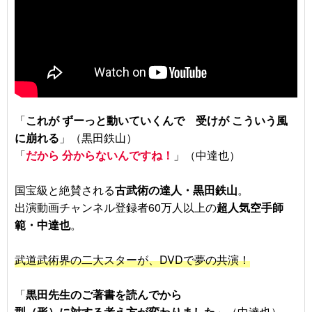
「
これが ずーっと動いていくんで 受けが こういう風
に崩れる
」（黒田鉄山）
「
だから 分からないんですね！
」（中達也）
国宝級と絶賛される
古武術の達人・黒田鉄山
。
出演動画チャンネル登録者60万人以上の
超人気空手師
範・中達也
。
武道武術界の二大スターが、DVDで夢の共演！
「
黒田先生のご著書を読んでから
型（形）に対する考え方が変わりました
」（中達也）