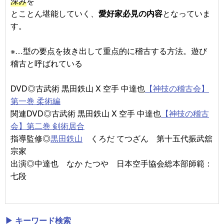
深み
を
とことん堪能していく、
愛好家必見の内容
となっていま
す。
※…型の要点を抜き出して重点的に稽古する方法。遊び
稽古と呼ばれている
DVD◎古武術 黒田鉄山 X 空手 中達也
【神技の稽古会】
第一巻 柔術編
関連DVD◎古武術 黒田鉄山 X 空手 中達也
【神技の稽古
会】第二巻 剣術居合
指導監修◎
黒田鉄山
くろだ てつざん 第十五代振武舘
宗家
出演◎中達也 なか たつや 日本空手協会総本部師範：
七段
▶ キーワード検索