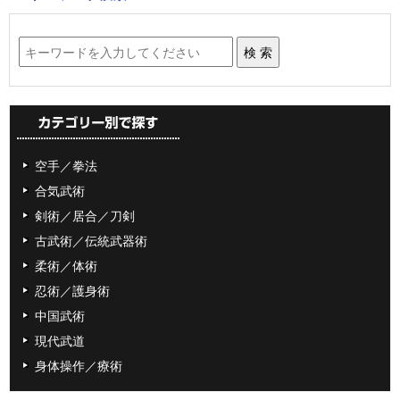
空手／拳法
合気武術
剣術／居合／刀剣
古武術／伝統武器術
柔術／体術
忍術／護身術
中国武術
現代武道
身体操作／療術