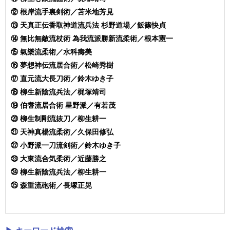
⑫ 根岸流手裏剣術／苫米地芳見
⑬
天真正伝香取神道流兵法 杉野道場／飯篠快貞
⑭
無比無敵流杖術 為我流派勝新流柔術／根本憲一
⑮ 氣樂流柔術／水科壽美
⑯ 夢想神伝流居合術／松崎秀樹
⑰ 直元流大長刀術／鈴木ゆき子
⑱ 柳生新陰流兵法／梶塚靖司
⑲ 伯耆流居合術 星野派／有若茂
⑳ 柳生制剛流抜刀／柳生耕一
㉑ 天神真楊流柔術／久保田修弘
㉒ 小野派一刀流剣術／鈴木ゆき子
㉓ 大東流合気柔術／近藤勝之
㉔ 柳生新陰流兵法／柳生耕一
㉕ 森重流砲術／長塚正晃