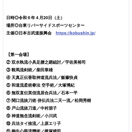
日時◎令和６年４月20日（土）
場所◎台東リバーサイドスポーツセンター
主催◎日本古武道振興会
https://kobushin.jp/
【第一会場】
② 双水執流小具足腰之廻組討／宇佐美裕司
③ 鞍馬流剣術／柴田章雄
④ 天真正伝香取神道流兵法／飯篠快貞
⑤ 和道流柔術拳法 空手術／大塚博紀
⑥ 無双直伝英信流居合兵法／石本一平
⑦ 関口流抜刀術 併伝兵法二天一流／松岡秀樹
⑧ 戸山流抜刀道／中村朋子
⑨ 神道無念流剣術／小川武
⑩ 兵法タイ捨流／上原エリ子
⑪ 柳生心眼流體術／梶塚靖司