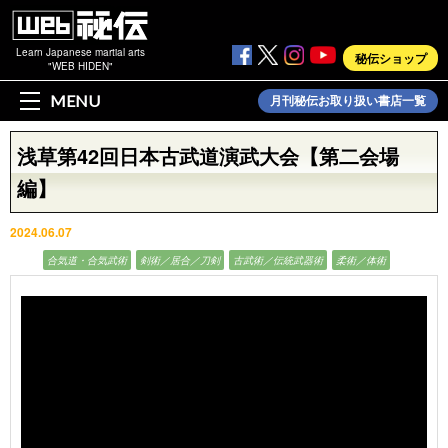
Learn Japanese martial arts
秘伝ショップ
"WEB HIDEN"
MENU
月刊秘伝お取り扱い書店一覧
浅草第42回日本古武道演武大会【第二会場
編】
2024.06.07
動画
合気道・合気武術
剣術／居合／刀剣
古武術／伝統武器術
柔術／体術