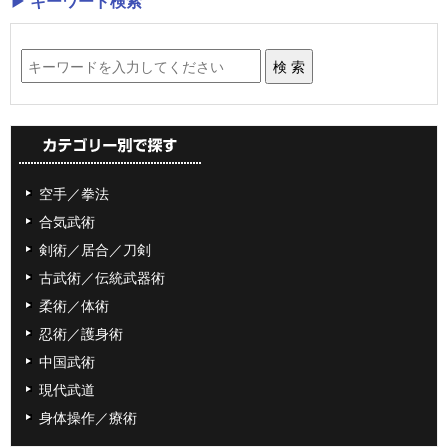
▶ キーワード検索
空手／拳法
合気武術
剣術／居合／刀剣
古武術／伝統武器術
柔術／体術
忍術／護身術
中国武術
現代武道
身体操作／療術