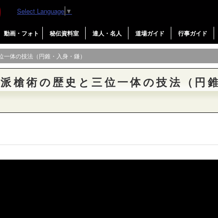
Select Language
▼
動画・フォト
秘伝資料室
達人・名人
道場ガイド
行事ガイド
三位一体の技法（円錐・入身・鎌）
田派槍術の歴史と三位一体の技法（円