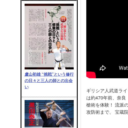
盧山初雄 “挑戦”という修行
の日々と三人の師との出会
い
ギリシア人武道ライ
は約470年前、奈
槍術を体験！ 流派
攻防術まで、 宝蔵