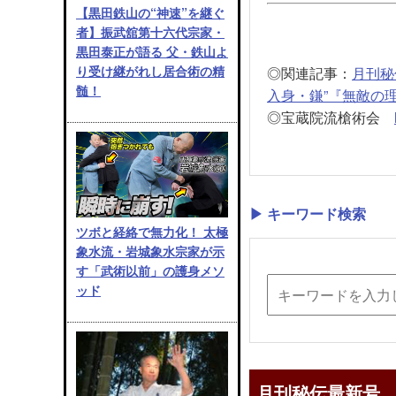
【黒田鉄山の“神速”を継ぐ
者】振武舘第十六代宗家・
黒田泰正が語る 父・鉄山よ
り受け継がれし居合術の精
◎関連記事：
月刊秘
髄！
入身・鎌”『無敵の
◎宝蔵院流槍術会
▶ キーワード検索
ツボと経絡で無力化！ 太極
象水流・岩城象水宗家が示
す「武術以前」の護身メソ
ッド
月刊秘伝最新号