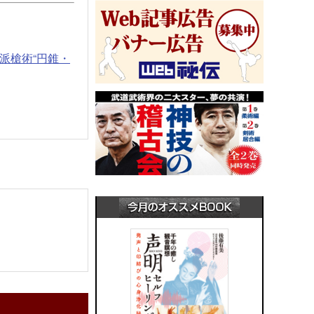
派槍術“円錐・