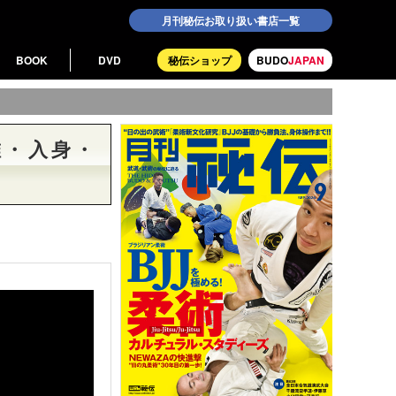
月刊秘伝お取り扱い書店一覧
BOOK
DVD
秘伝ショップ
BUDO
JAPAN
錐・入身・