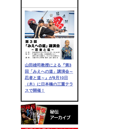
山田雄司教授による『第3
回「みえへの道」講演会～
忍者と道～』が9月10日
（木）に日本橋の三重テラ
スで開催！