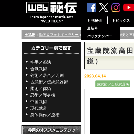
Learn Japanese martial arts
月刊秘伝
トピックス
"WEB HIDEN"
最新号
HOME
>
動画＆フォトギャラリー
> 宝蔵院流高田派槍術の歴史と
バックナンバー
宝蔵院流高
鎌）
空手／拳法
合気武術
剣術／居合／刀剣
2023.04.14
古武術／伝統武器術
動画
古武術／伝統武器術
柔術／体術
忍術／護身術
中国武術
現代武道
身体操作／療術