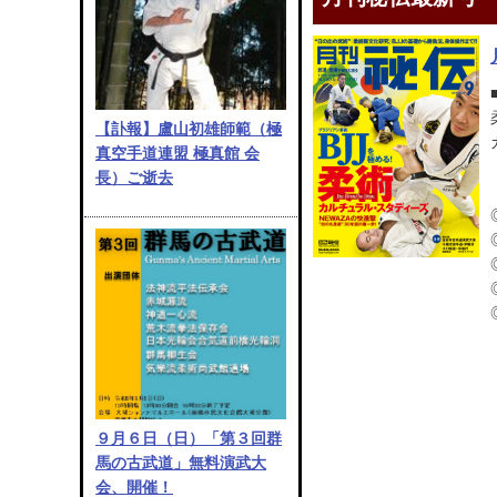
【訃報】盧山初雄師範（極
真空手道連盟 極真館 会
長）ご逝去
９月６日（日）「第３回群
馬の古武道」無料演武大
会、開催！