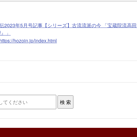
伝2023年5月号記事【シリーズ】古流流派の今 「宝蔵院流高田
理』」
https://hozoin.jp/index.html