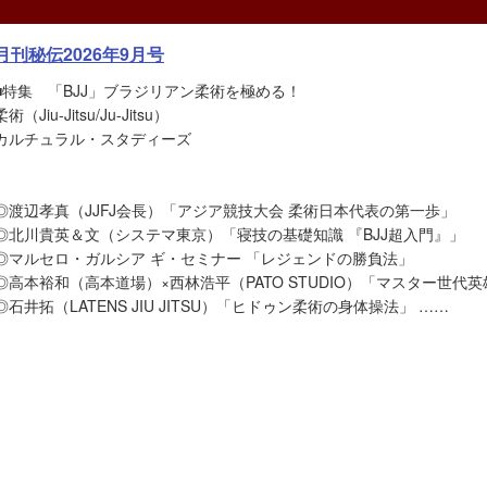
月刊秘伝2026年9月号
■特集 「BJJ」ブラジリアン柔術を極める！
柔術（Jiu-Jitsu/Ju-Jitsu）
カルチュラル・スタディーズ
◎渡辺孝真（JJFJ会長）「アジア競技大会 柔術日本代表の第一歩」
◎北川貴英＆文（システマ東京）「寝技の基礎知識 『BJJ超入門』」
◎マルセロ・ガルシア ギ・セミナー 「レジェンドの勝負法」
◎高本裕和（高本道場）×西林浩平（PATO STUDIO）「マスター世代
◎石井拓（LATENS JIU JITSU）「ヒドゥン柔術の身体操法」 ……