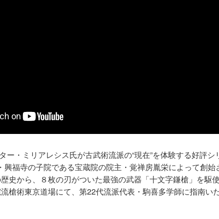
ター・ミリアレシス氏が古武術流派の“現在”を体験する好評シ
良・興福寺の子院である宝蔵院の院主・覚禅房胤栄によって創始
の歴史から、８枚の刃がついた最強の武器「十文字鎌槍」を駆
院流槍術東京道場にて、第22代流派代表・駒喜多学師に指南い